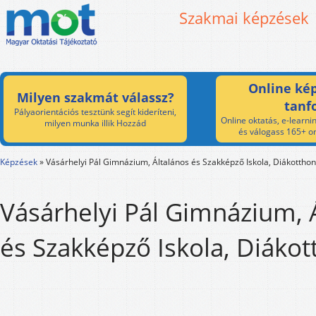
Szakmai képzések
Online kép
Milyen szakmát válassz?
tanf
Pályaorientációs tesztünk segít kideríteni,
Online oktatás, e-learnin
milyen munka illik Hozzád
és válogass 165+ on
Képzések
»
Vásárhelyi Pál Gimnázium, Általános és Szakképző Iskola, Diákotthon
Vásárhelyi Pál Gimnázium, 
és Szakképző Iskola, Diáko