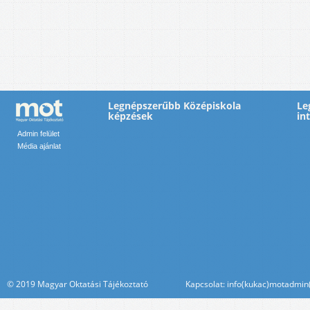
Legnépszerűbb Középiskola
Le
képzések
in
Admin felület
Média ajánlat
© 2019 Magyar Oktatási Tájékoztató Kapcsolat: info(kukac)motadmin(