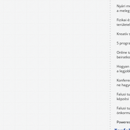
Nyári m
a meleg
Fizikai 
területe
Kreatív 
5 progra
Online t
beiratko
Hogyan 
a legjo
Konfere
ne hagyd
Falusi t
képzési
Falusi t
önkormá
Powered