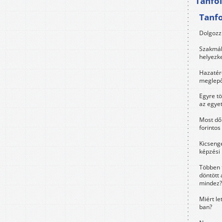
Tanfo
Tanf
Dolgozz 
Szakmák 
helyezk
Hazatérő
meglepő
Egyre t
az egye
Most dől
forintos
Kicsenge
képzési
Többen 
döntött 
mindez?
Miért le
ban?