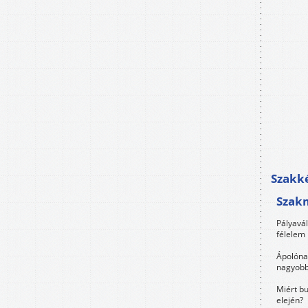
Szakké
Szak
Pályavá
félelem 
Ápolóna
nagyobb
Miért bu
elején?