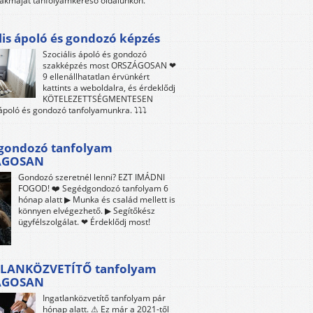
akmáját tanfolyamkereső oldalunkon.
lis ápoló és gondozó képzés
Szociális ápoló és gondozó
szakképzés most ORSZÁGOSAN ❤
9 ellenállhatatlan érvünkért
kattints a weboldalra, és érdeklődj
KÖTELEZETTSÉGMENTESEN
 ápoló és gondozó tanfolyamunkra. ⤵⤵⤵
gondozó tanfolyam
ÁGOSAN
Gondozó szeretnél lenni? EZT IMÁDNI
FOGOD! ❤️ Segédgondozó tanfolyam 6
hónap alatt ▶ Munka és család mellett is
könnyen elvégezhető. ▶ Segítőkész
ügyfélszolgálat. ❤ Érdeklődj most!
LANKÖZVETÍTŐ tanfolyam
ÁGOSAN
Ingatlanközvetítő tanfolyam pár
hónap alatt. ⚠ Ez már a 2021-től