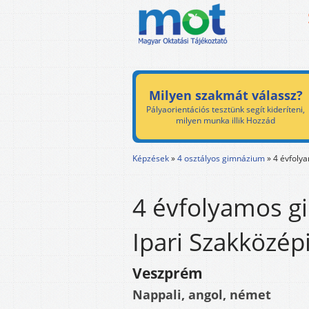
Milyen szakmát válassz?
Pályaorientációs tesztünk segít kideríteni,
milyen munka illik Hozzád
Képzések
»
4 osztályos gimnázium
»
4 évfoly
4 évfolyamos g
Ipari Szakközé
Veszprém
Nappali, angol, német