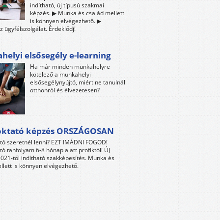
indítható, új típusú szakmai
képzés. ▶ Munka és család mellett
is könnyen elvégezhető. ▶
z ügyfélszolgálat. Érdeklődj!
elyi elsősegély e-learning
Ha már minden munkahelyre
kötelező a munkahelyi
elsősegélynyújtó, miért ne tanulnál
otthonról és élvezetesen?
oktató képzés ORSZÁGOSAN
tó szeretnél lenni? EZT IMÁDNI FOGOD!
tó tanfolyam 6-8 hónap alatt profiktól! ÚJ
021-től indítható szakképesítés. Munka és
llett is könnyen elvégezhető.