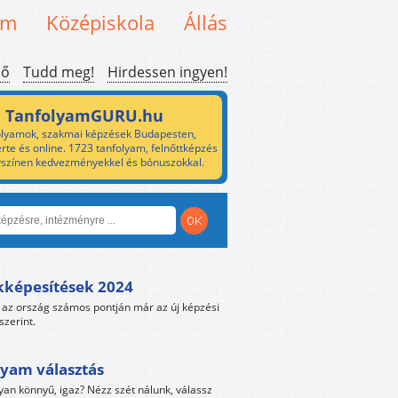
em
Középiskola
Állás
ső
Tudd meg!
Hirdessen ingyen!
TanfolyamGURU.hu
lyamok, szakmai képzések Budapesten,
rte és online. 1723 tanfolyam, felnőttképzés
yszínen kedvezményekkel és bónuszokkal.
kképesítések 2024
az ország számos pontján már az új képzési
szerint.
yam választás
yan könnyű, igaz? Nézz szét nálunk, válassz