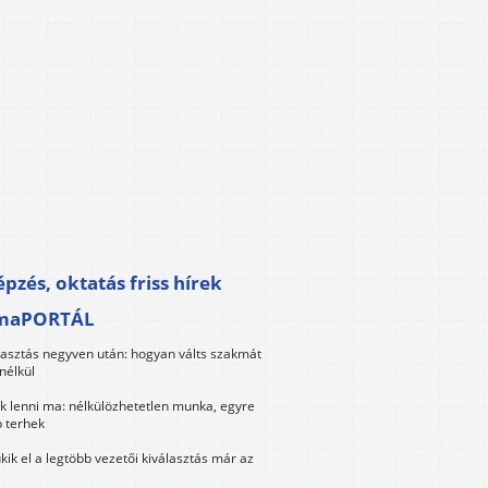
pzés, oktatás friss hírek
maPORTÁL
lasztás negyven után: hogyan válts szakmát
nélkül
k lenni ma: nélkülözhetetlen munka, egyre
 terhek
kik el a legtöbb vezetői kiválasztás már az