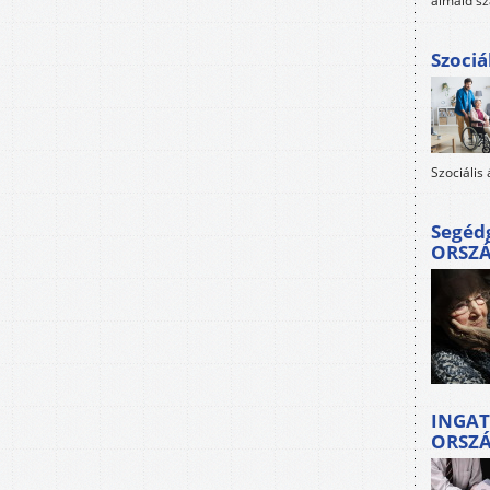
álmaid sz
Szociá
Szociális
Segéd
ORSZ
INGAT
ORSZ