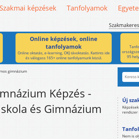
Szakmai képzések
Tanfolyamok
Egyet
Szakmakere
Online képzések, online
tanfolyamok
Tanfo
országsze
Online oktatás, e-learning, OKJ távoktatás. Kattints ide
95 hel
és válogass 165+ online tanfolyamunk közül.
amos gimnázium
imnázium Képzés -
Új sza
piskola és Gimnázium
Képzések 
rendszer 
Tanfol
Nem is ol