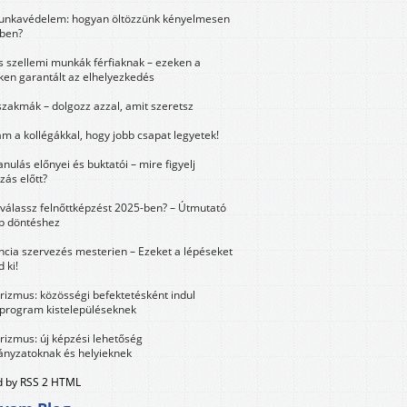
unkavédelem: hogyan öltözzünk kényelmesen
ben?
és szellemi munkák férfiaknak – ezeken a
ken garantált az elhelyezkedés
szakmák – dolgozz azzal, amit szeretsz
m a kollégákkal, hogy jobb csapat legyetek!
anulás előnyei és buktatói – mire figyelj
zás előtt?
válassz felnőttképzést 2025-ben? – Útmutató
bb döntéshez
ncia szervezés mesterien – Ezeket a lépéseket
 ki!
urizmus: közösségi befektetésként indul
 program kistelepüléseknek
urizmus: új képzési lehetőség
nyzatoknak és helyieknek
 by RSS 2 HTML