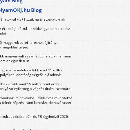
lyam Blog
olyamOKJ.hu Blog
állatokkal – 3+1 szakma állatbarátoknak
érettségi nélkül – ezekkel gyorsan el tudsz
edni
 magyarok ezrei keresnek új irányt –
 megoldás terjed
öbb magyar vált szakmát 30 felett – már nem
tem az egyetlen út
 el, merre indulsz – több mint 15 millió
 pályázati lehetőség végzős diákoknak
ttek – több mint 15 millió forint értékű
 pályázat nyílt meg a végzős diákok számára
tanulnak, mint valaha – több éves rekordokat
a felnőttképzés iránti kereslet, de hová vezet
tt kulcspozíció a bér- és TB-ügyintéző 2026-