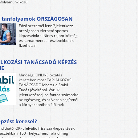
folyamunk közül.
 tanfolyamok ORSZÁGOSAN
Edző szeretnél lenni? Jelentkezz
országosan elérhető sportos
képzéseinkre. Nincs rejtett költség,
és kamatmentes részletekben is
fizethetsz!
LKOZÁSI TANÁCSADÓ KÉPZÉS
NE
Minőségi ONLINE oktatás
keretében most TÁPLÁLKOZÁSI
TANÁCSADÓ lehetsz a Stabil
Tudás jóvoltából. Várjuk
jelentkezésed, ha fontos számodra
az egészség, és szívesen segítenél
a környezetedben élőknek
pzést keresel?
ndítható, OKJ-t felváltó friss szakképesítések
lasztékban, 150+ helyszínen. Találd meg