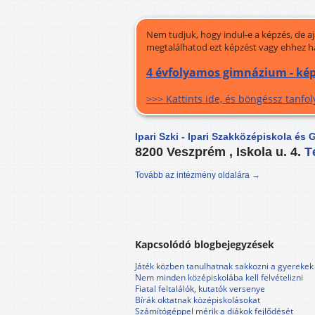
Nem tudjuk, hogy indul-e a képzés, de a
megtalálhatod ezt képzést vagy ehhez h
4 évfolyamos gimnázium - kép
>>> Kattints ide, és böngéssz tanf
Ipari Szki - Ipari Szakközépiskola és
8200 Veszprém , Iskola u. 4.
T
Tovább az intézmény oldalára →
Kapcsolódó blogbejegyzések
Játék közben tanulhatnak sakkozni a gyerekek
Nem minden középiskolába kell felvételizni
Fiatal feltalálók, kutatók versenye
Bírák oktatnak középiskolásokat
Számítógéppel mérik a diákok fejlődését