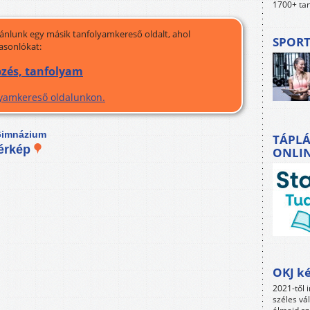
1700+ tan
jánlunk egy másik tanfolyamkereső oldalt, ahol
SPORT
asonlókat:
zés, tanfolyam
olyamkereső oldalunkon.
 Gimnázium
TÁPLÁ
érkép
ONLI
OKJ ké
2021-től i
széles vá