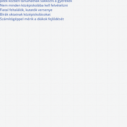
Játék közben tanulhatnak sakkozni a gyerekek
Nem minden középiskolába kell felvételizni
Fiatal feltalálók, kutatók versenye
Bírák oktatnak középiskolásokat
Számítógéppel mérik a diákok fejlődését