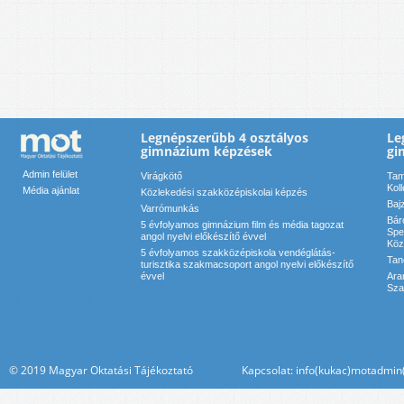
Legnépszerűbb 4 osztályos
Le
gimnázium képzések
gi
Admin felület
Virágkötő
Tam
Kol
Média ajánlat
Közlekedési szakközépiskolai képzés
Baj
Varrómunkás
Bár
5 évfolyamos gimnázium film és média tagozat
Spe
angol nyelvi előkészítő évvel
Köz
5 évfolyamos szakközépiskola vendéglátás-
Tan
turisztika szakmacsoport angol nyelvi előkészítő
évvel
Ara
Sza
© 2019 Magyar Oktatási Tájékoztató Kapcsolat: info(kukac)motadmin(