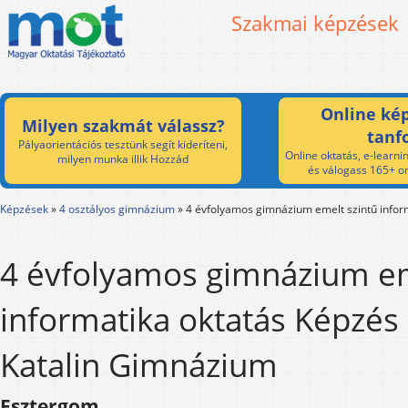
Szakmai képzések
Online kép
Milyen szakmát válassz?
tanf
Pályaorientációs tesztünk segít kideríteni,
Online oktatás, e-learnin
milyen munka illik Hozzád
és válogass 165+ on
Képzések
»
4 osztályos gimnázium
»
4 évfolyamos gimnázium emelt szintű infor
4 évfolyamos gimnázium em
informatika oktatás Képzés
Katalin Gimnázium
Esztergom