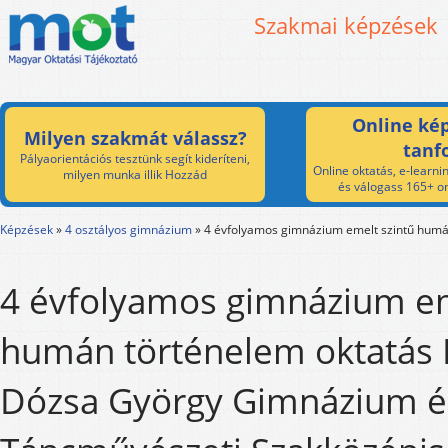
Szakmai képzések
Online kép
Milyen szakmát válassz?
tanf
Pályaorientációs tesztünk segít kideríteni,
Online oktatás, e-learnin
milyen munka illik Hozzád
és válogass 165+ on
Képzések
»
4 osztályos gimnázium
»
4 évfolyamos gimnázium emelt szintű humá
4 évfolyamos gimnázium em
humán történelem oktatás 
Dózsa György Gimnázium é