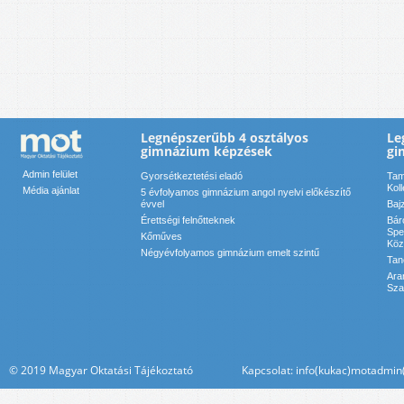
Legnépszerűbb 4 osztályos
Le
gimnázium képzések
gi
Admin felület
Gyorsétkeztetési eladó
Tam
Kol
Média ajánlat
5 évfolyamos gimnázium angol nyelvi előkészítő
évvel
Baj
Érettségi felnőtteknek
Bár
Spe
Kőműves
Köz
Négyévfolyamos gimnázium emelt szintű
Tan
Ara
Sza
© 2019 Magyar Oktatási Tájékoztató Kapcsolat: info(kukac)motadmin(