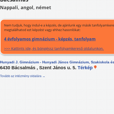
Nappali, angol, német
Nem tudjuk, hogy indul-e a képzés, de ajánlunk egy másik tanfolyamkeres
megtalálhatod ezt képzést vagy ehhez hasonlókat:
4 évfolyamos gimnázium - képzés, tanfolyam
>>> Kattints ide, és böngéssz tanfolyamkereső oldalunkon.
Hunyadi J. Gimnázium - Hunyadi János Gimnázium, Szakiskola é
6430 Bácsalmás , Szent János u. 5.
Térkép
Tovább az intézmény oldalára →