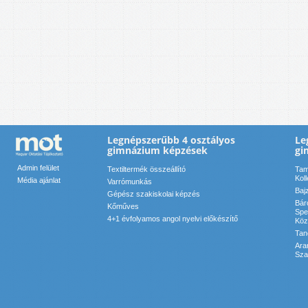
Legnépszerűbb 4 osztályos
Le
gimnázium képzések
gi
Admin felület
Textiltermék összeállító
Tam
Kol
Média ajánlat
Varrómunkás
Baj
Gépész szakiskolai képzés
Bár
Kőműves
Spe
4+1 évfolyamos angol nyelvi előkészítő
Köz
Tan
Ara
Sza