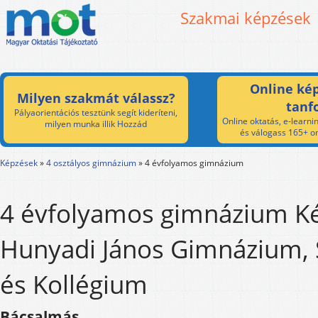
Szakmai képzések
Online kép
Milyen szakmát válassz?
tanf
Pályaorientációs tesztünk segít kideríteni,
Online oktatás, e-learnin
milyen munka illik Hozzád
és válogass 165+ on
Képzések
»
4 osztályos gimnázium
»
4 évfolyamos gimnázium
4 évfolyamos gimnázium Ké
Hunyadi János Gimnázium, 
és Kollégium
Bácsalmás