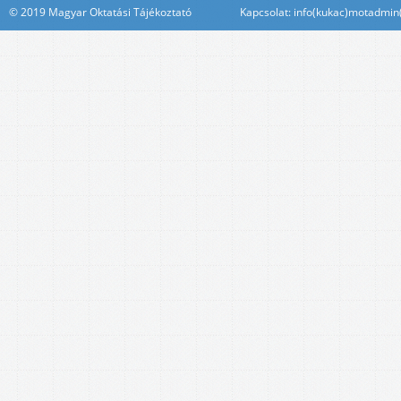
© 2019 Magyar Oktatási Tájékoztató Kapcsolat: info(kukac)motadmin(