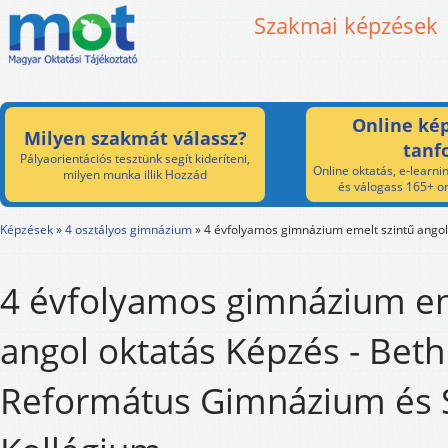
Szakmai képzések
Online kép
Milyen szakmát válassz?
tanf
Pályaorientációs tesztünk segít kideríteni,
Online oktatás, e-learnin
milyen munka illik Hozzád
és válogass 165+ on
Képzések
»
4 osztályos gimnázium
»
4 évfolyamos gimnázium emelt szintű angol
4 évfolyamos gimnázium em
angol oktatás Képzés - Bet
Református Gimnázium és 