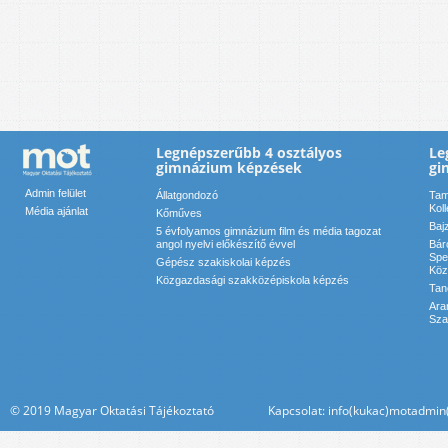
Legnépszerűbb 4 osztályos
Le
gimnázium képzések
gi
Admin felület
Állatgondozó
Tam
Kol
Média ajánlat
Kőműves
Baj
5 évfolyamos gimnázium film és média tagozat
angol nyelvi előkészítő évvel
Bár
Spe
Gépész szakiskolai képzés
Köz
Közgazdasági szakközépiskola képzés
Tan
Ara
Sza
© 2019 Magyar Oktatási Tájékoztató Kapcsolat: info(kukac)motadmin(