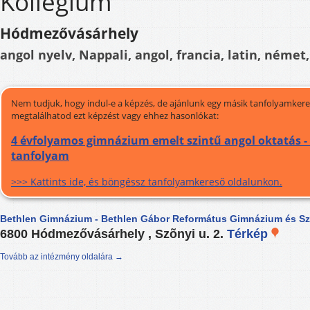
Kollégium
Hódmezővásárhely
angol nyelv, Nappali, angol, francia, latin, német,
Nem tudjuk, hogy indul-e a képzés, de ajánlunk egy másik tanfolyamkeres
megtalálhatod ezt képzést vagy ehhez hasonlókat:
4 évfolyamos gimnázium emelt szintű angol oktatás -
tanfolyam
>>> Kattints ide, és böngéssz tanfolyamkereső oldalunkon.
Bethlen Gimnázium - Bethlen Gábor Református Gimnázium és S
6800 Hódmezővásárhely , Szõnyi u. 2.
Térkép
Tovább az intézmény oldalára →