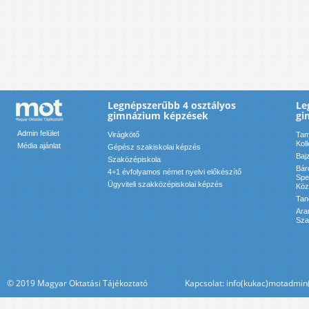
Legnépszerűbb 4 osztályos
Le
gimnázium képzések
gi
Admin felület
Virágkötő
Tam
Kol
Média ajánlat
Gépész szakiskolai képzés
Baj
Szaközépiskola
Bár
4+1 évfolyamos német nyelvi előkészítő
Spe
Ügyviteli szakközépiskolai képzés
Köz
Tan
Ara
Sza
© 2019 Magyar Oktatási Tájékoztató Kapcsolat: info(kukac)motadmin(