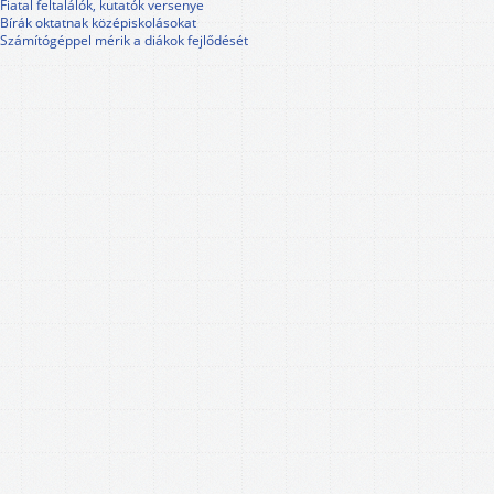
Fiatal feltalálók, kutatók versenye
Bírák oktatnak középiskolásokat
Számítógéppel mérik a diákok fejlődését