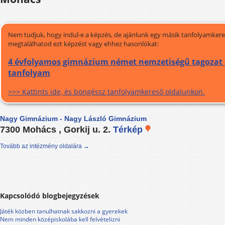
Nem tudjuk, hogy indul-e a képzés, de ajánlunk egy másik tanfolyamkeres
megtalálhatod ezt képzést vagy ehhez hasonlókat:
4 évfolyamos gimnázium német nemzetiségű tagozat -
tanfolyam
>>> Kattints ide, és böngéssz tanfolyamkereső oldalunkon.
Nagy Gimnázium - Nagy László Gimnázium
7300 Mohács , Gorkij u. 2.
Térkép
Tovább az intézmény oldalára →
Kapcsolódó blogbejegyzések
Játék közben tanulhatnak sakkozni a gyerekek
Nem minden középiskolába kell felvételizni