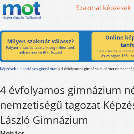
Szakmai képzések
Online kép
Milyen szakmát válassz?
tanf
Pályaorientációs tesztünk segít kideríteni,
Online oktatás, e-learnin
milyen munka illik Hozzád
és válogass 165+ on
Képzések
»
4 osztályos gimnázium
»
4 évfolyamos gimnázium német nemzetiség
4 évfolyamos gimnázium n
nemzetiségű tagozat Képzé
László Gimnázium
Mohács