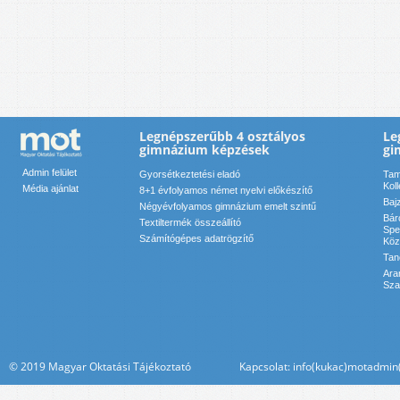
Legnépszerűbb 4 osztályos
Le
gimnázium képzések
gi
Admin felület
Gyorsétkeztetési eladó
Tam
Kol
Média ajánlat
8+1 évfolyamos német nyelvi előkészítő
Baj
Négyévfolyamos gimnázium emelt szintű
Bár
Textiltermék összeállító
Spe
Számítógépes adatrögzítő
Köz
Tan
Ara
Sza
© 2019 Magyar Oktatási Tájékoztató Kapcsolat: info(kukac)motadmin(