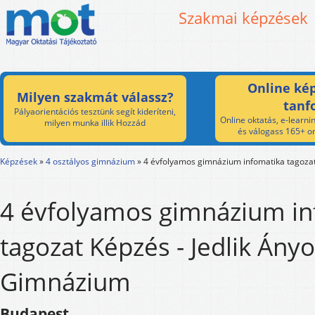
Szakmai képzések
Online kép
Milyen szakmát válassz?
tanf
Pályaorientációs tesztünk segít kideríteni,
Online oktatás, e-learnin
milyen munka illik Hozzád
és válogass 165+ on
Képzések
»
4 osztályos gimnázium
»
4 évfolyamos gimnázium infomatika tagoza
4 évfolyamos gimnázium in
tagozat Képzés - Jedlik Ány
Gimnázium
Budapest