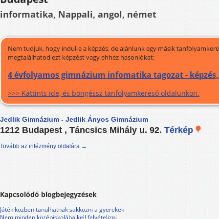
informatika, Nappali, angol, német
Nem tudjuk, hogy indul-e a képzés, de ajánlunk egy másik tanfolyamkeres
megtalálhatod ezt képzést vagy ehhez hasonlókat:
4 évfolyamos gimnázium infomatika tagozat - képzés
>>> Kattints ide, és böngéssz tanfolyamkereső oldalunkon.
Jedlik Gimnázium - Jedlik Ányos Gimnázium
1212 Budapest , Táncsics Mihály u. 92.
Térkép
Tovább az intézmény oldalára →
Kapcsolódó blogbejegyzések
Játék közben tanulhatnak sakkozni a gyerekek
Nem minden középiskolába kell felvételizni