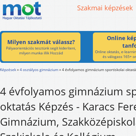
Szakmai képzések
Online kép
Milyen szakmát válassz?
tanf
Pályaorientációs tesztünk segít kideríteni,
Online oktatás, e-learnin
milyen munka illik Hozzád
és válogass 165+ on
Képzések
»
4 osztályos gimnázium
»
4 évfolyamos gimnázium sportiskolai oktat
4 évfolyamos gimnázium spo
oktatás Képzés - Karacs Fer
Gimnázium, Szakközépiskol