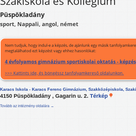
Szakiskola és Kollégium
Püspökladány
sport, Nappali, angol, német
Nem tudjuk, hogy indul-e a képzés, de ajánlunk egy másik tanfolyamkeres
megtalálhatod ezt képzést vagy ehhez hasonlókat:
4 évfolyamos gimnázium sportiskolai oktatás - képzé
>>> Kattints ide, és böngéssz tanfolyamkereső oldalunkon.
Karacs Iskola - Karacs Ferenc Gimnázium, Szakközépiskola, Szak
4150 Püspökladány , Gagarin u. 2.
Térkép
Tovább az intézmény oldalára →