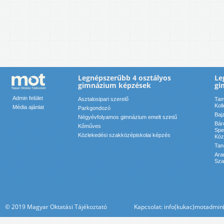
Legnépszerűbb 4 osztályos
Le
gimnázium képzések
gi
Admin felület
Asztalosipari szerelő
Tam
Kol
Média ajánlat
Parkgondozó
Baj
Négyévfolyamos gimnázium emelt szintű
Bár
Kőműves
Spe
Közlekedési szakközépiskolai képzés
Köz
Tan
Ara
Sza
© 2019 Magyar Oktatási Tájékoztató Kapcsolat: info(kukac)motadmin(