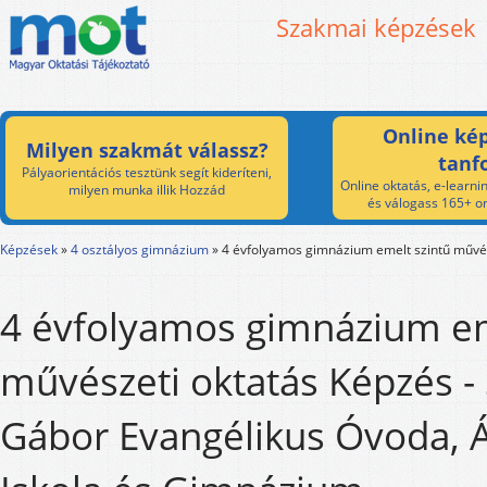
Szakmai képzések
Online kép
Milyen szakmát válassz?
tanf
Pályaorientációs tesztünk segít kideríteni,
Online oktatás, e-learnin
milyen munka illik Hozzád
és válogass 165+ on
Képzések
»
4 osztályos gimnázium
»
4 évfolyamos gimnázium emelt szintű művés
4 évfolyamos gimnázium em
művészeti oktatás Képzés - 
Gábor Evangélikus Óvoda, Á