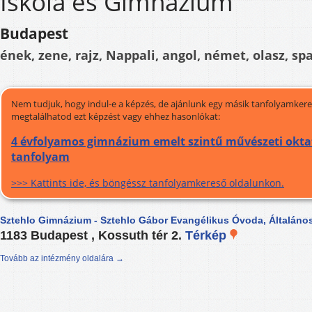
Iskola és Gimnázium
Budapest
ének, zene, rajz, Nappali, angol, német, olasz, sp
Nem tudjuk, hogy indul-e a képzés, de ajánlunk egy másik tanfolyamkeres
megtalálhatod ezt képzést vagy ehhez hasonlókat:
4 évfolyamos gimnázium emelt szintű művészeti oktat
tanfolyam
>>> Kattints ide, és böngéssz tanfolyamkereső oldalunkon.
Sztehlo Gimnázium - Sztehlo Gábor Evangélikus Óvoda, Általáno
1183 Budapest , Kossuth tér 2.
Térkép
Tovább az intézmény oldalára →