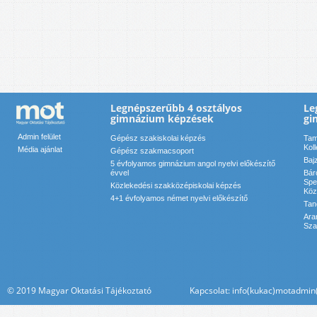
Legnépszerűbb 4 osztályos
Le
gimnázium képzések
gi
Admin felület
Gépész szakiskolai képzés
Tam
Kol
Média ajánlat
Gépész szakmacsoport
Baj
5 évfolyamos gimnázium angol nyelvi előkészítő
évvel
Bár
Spe
Közlekedési szakközépiskolai képzés
Köz
4+1 évfolyamos német nyelvi előkészítő
Tan
Ara
Sza
© 2019 Magyar Oktatási Tájékoztató Kapcsolat: info(kukac)motadmin(