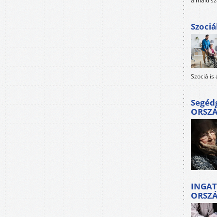
álmaid sz
Szociá
Szociális
Segéd
ORSZ
INGAT
ORSZ