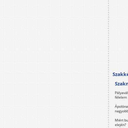
Szakké
Szak
Pályavá
félelem 
Ápolóna
nagyobb
Miért bu
elején?