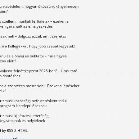
unkavédelem: hogyan öltözzünk kényelmesen
ben?
és szellemi munkák férfiaknak – ezeken a
ken garantált az elhelyezkedés
szakmák – dolgozz azzal, amit szeretsz
m a kollégákkal, hogy jobb csapat legyetek!
anulás előnyei és buktatói – mire figyelj
zás előtt?
válassz felnőttképzést 2025-ben? – Útmutató
bb döntéshez
ncia szervezés mesterien – Ezeket a lépéseket
 ki!
urizmus: közösségi befektetésként indul
 program kistelepüléseknek
urizmus: új képzési lehetőség
nyzatoknak és helyieknek
 by RSS 2 HTML