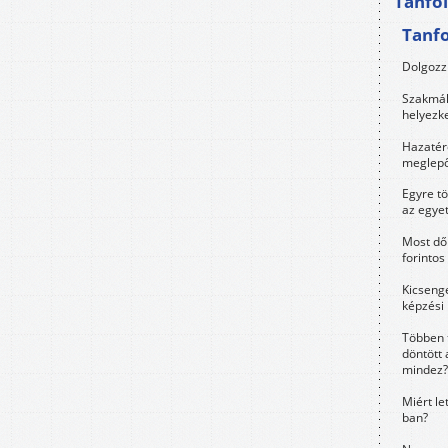
Tanfo
Tanf
Dolgozz 
Szakmák 
helyezk
Hazatérő
meglepő
Egyre t
az egye
Most dől
forintos
Kicsenge
képzési
Többen 
döntött 
mindez?
Miért le
ban?