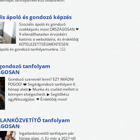
akmáját tanfolyamkereső oldalunkon.
lis ápoló és gondozó képzés
Szociális ápoló és gondozó
szakképzés most ORSZÁGOSAN ❤
9 ellenállhatatlan érvünkért
kattints a weboldalra, és érdeklődj
KÖTELEZETTSÉGMENTESEN
 ápoló és gondozó tanfolyamunkra. ⤵⤵⤵
gondozó tanfolyam
ÁGOSAN
Gondozó szeretnél lenni? EZT IMÁDNI
FOGOD! ❤️ Segédgondozó tanfolyam 6
hónap alatt ▶ Munka és család mellett is
könnyen elvégezhető. ▶ Segítőkész
ügyfélszolgálat. ❤ Érdeklődj most!
LANKÖZVETÍTŐ tanfolyam
ÁGOSAN
Ingatlanközvetítő tanfolyam pár
hónap alatt. ⚠ Ez már a 2021-től