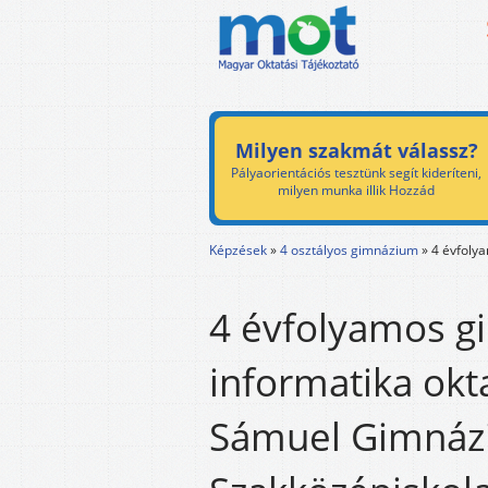
Milyen szakmát válassz?
Pályaorientációs tesztünk segít kideríteni,
milyen munka illik Hozzád
Képzések
»
4 osztályos gimnázium
»
4 évfoly
4 évfolyamos g
informatika okt
Sámuel Gimnáz