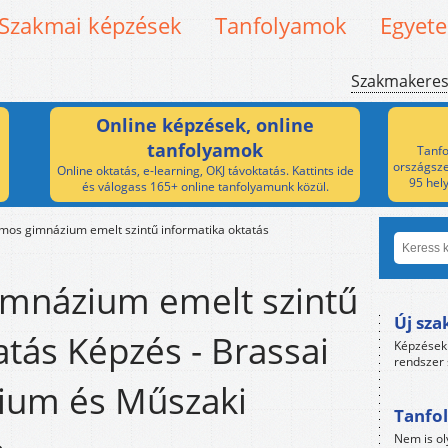
Szakmai képzések
Tanfolyamok
Egyet
Szakmakere
Online képzések, online
tanfolyamok
Tanfo
országsze
Online oktatás, e-learning, OKJ távoktatás. Kattints ide
95 hel
és válogass 165+ online tanfolyamunk közül.
amos gimnázium emelt szintű informatika oktatás
imnázium emelt szintű
Új sza
atás Képzés - Brassai
Képzések 
rendszer 
ium és Műszaki
Tanfol
Nem is ol