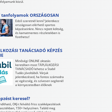
folyamunk közül.
 tanfolyamok ORSZÁGOSAN
Edző szeretnél lenni? Jelentkezz
országosan elérhető sportos
képzéseinkre. Nincs rejtett költség,
és kamatmentes részletekben is
fizethetsz!
LKOZÁSI TANÁCSADÓ KÉPZÉS
NE
Minőségi ONLINE oktatás
keretében most TÁPLÁLKOZÁSI
TANÁCSADÓ lehetsz a Stabil
Tudás jóvoltából. Várjuk
jelentkezésed, ha fontos számodra
az egészség, és szívesen segítenél
a környezetedben élőknek
pzést keresel?
ndítható, OKJ-t felváltó friss szakképesítések
lasztékban, 150+ helyszínen. Találd meg