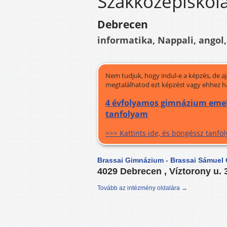
Szakközépiskol
Debrecen
informatika, Nappali, angol
Nem tudjuk, hogy indul-e a képzés, de a
megtalálhatod ezt képzést vagy ehhez h
4 évfolyamos gimnázium emelt
tanfolyam
>>> Kattints ide, és böngéssz tanf
Brassai Gimnázium - Brassai Sámuel
4029 Debrecen , Víztorony u. 
Tovább az intézmény oldalára →