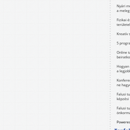
Nyári m
a meleg
Fizikai 
területe
Kreatív 
5 progra
Online t
beiratko
Hogyan 
a legjo
Konfere
ne hagyd
Falusi t
képzési
Falusi t
önkormá
Powered