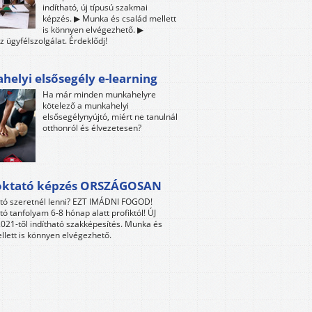
indítható, új típusú szakmai
képzés. ▶ Munka és család mellett
is könnyen elvégezhető. ▶
z ügyfélszolgálat. Érdeklődj!
elyi elsősegély e-learning
Ha már minden munkahelyre
kötelező a munkahelyi
elsősegélynyújtó, miért ne tanulnál
otthonról és élvezetesen?
oktató képzés ORSZÁGOSAN
tó szeretnél lenni? EZT IMÁDNI FOGOD!
tó tanfolyam 6-8 hónap alatt profiktól! ÚJ
021-től indítható szakképesítés. Munka és
llett is könnyen elvégezhető.