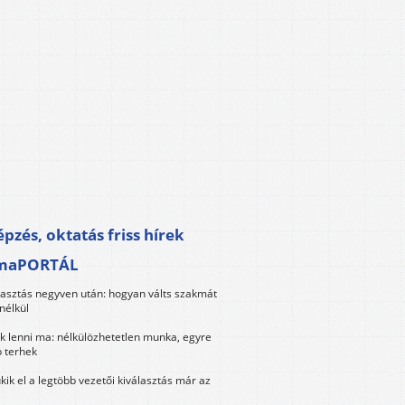
pzés, oktatás friss hírek
maPORTÁL
lasztás negyven után: hogyan válts szakmát
nélkül
k lenni ma: nélkülözhetetlen munka, egyre
 terhek
kik el a legtöbb vezetői kiválasztás már az