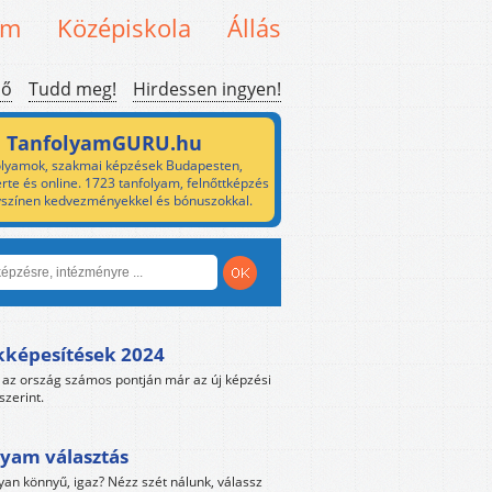
em
Középiskola
Állás
ső
Tudd meg!
Hirdessen ingyen!
TanfolyamGURU.hu
lyamok, szakmai képzések Budapesten,
rte és online. 1723 tanfolyam, felnőttképzés
yszínen kedvezményekkel és bónuszokkal.
kképesítések 2024
az ország számos pontján már az új képzési
szerint.
yam választás
yan könnyű, igaz? Nézz szét nálunk, válassz