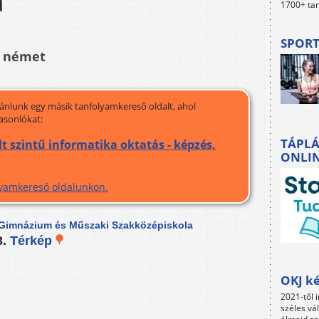
a
1700+ tan
SPORT
, német
jánlunk egy másik tanfolyamkereső oldalt, ahol
asonlókat:
TÁPLÁ
 szintű informatika oktatás - képzés,
ONLI
olyamkereső oldalunkon.
 Gimnázium és Műszaki Szakközépiskola
3.
Térkép
OKJ ké
2021-től i
széles vá