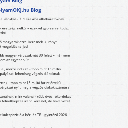
lyam Blog
olyamOKJ.hu Blog
állatokkal – 3+1 szakma állatbarátoknak
érettségi nélkül – ezekkel gyorsan el tudsz
edni
 magyarok ezrei keresnek új irányt –
 megoldás terjed
öbb magyar vált szakmát 30 felett – már nem
tem az egyetlen út
 el, merre indulsz – több mint 15 millió
 pályázati lehetőség végzős diákoknak
ttek – több mint 15 millió forint értékű
 pályázat nyílt meg a végzős diákok számára
tanulnak, mint valaha – több éves rekordokat
a felnőttképzés iránti kereslet, de hová vezet
tt kulcspozíció a bér- és TB-ügyintéző 2026-