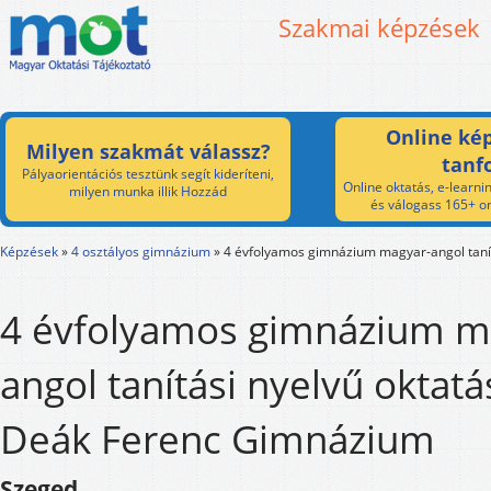
Szakmai képzések
Online kép
Milyen szakmát válassz?
tanf
Pályaorientációs tesztünk segít kideríteni,
Online oktatás, e-learnin
milyen munka illik Hozzád
és válogass 165+ on
Képzések
»
4 osztályos gimnázium
»
4 évfolyamos gimnázium magyar-angol tanít
4 évfolyamos gimnázium m
angol tanítási nyelvű oktatá
Deák Ferenc Gimnázium
Szeged