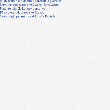
Játék közben tanulhatnak sakkozni a gyerekek
Nem minden középiskolába kell felvételizni
Fiatal feltalálók, kutatók versenye
Bírák oktatnak középiskolásokat
Számítógéppel mérik a diákok fejlődését