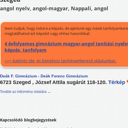
angol nyelv, angol-magyar, Nappali, angol
Nem tudjuk, hogy indul-e a képzés, de ajánlunk egy másik tanfolyamkeres
megtalálhatod ezt képzést vagy ehhez hasonlókat:
4 évfolyamos gimnázium magyar-angol tanítási nyelvű
képzés, tanfolyam
>>> Kattints ide, és böngéssz tanfolyamkereső oldalunkon.
Deák F. Gimnázium - Deák Ferenc Gimnázium
6723 Szeged , József Attila sugárút 118-120.
Térkép
Tovább az intézmény oldalára →
Kapcsolódó blogbejegyzések