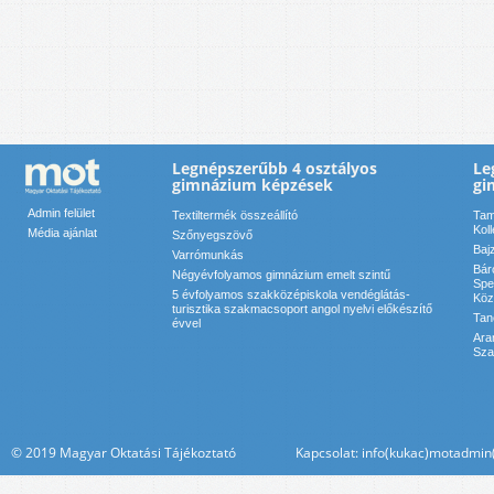
Legnépszerűbb 4 osztályos
Le
gimnázium képzések
gi
Admin felület
Textiltermék összeállító
Tam
Kol
Média ajánlat
Szőnyegszövő
Baj
Varrómunkás
Bár
Négyévfolyamos gimnázium emelt szintű
Spe
5 évfolyamos szakközépiskola vendéglátás-
Köz
turisztika szakmacsoport angol nyelvi előkészítő
Tan
évvel
Ara
Sza
© 2019 Magyar Oktatási Tájékoztató Kapcsolat: info(kukac)motadmin(