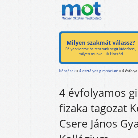
Milyen szakmát válassz?
Pályaorientációs tesztünk segít kideríteni,
milyen munka illik Hozzád
Képzések
»
4 osztályos gimnázium
»
4 évfoly
4 évfolyamos g
fizaka tagozat 
Csere János Gy