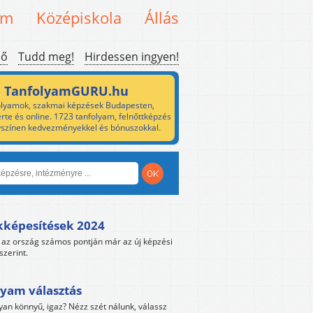
em
Középiskola
Állás
ső
Tudd meg!
Hirdessen ingyen!
TanfolyamGURU.hu
lyamok, szakmai képzések Budapesten,
rte és online. 1723 tanfolyam, felnőttképzés
yszínen kedvezményekkel és bónuszokkal.
kképesítések 2024
az ország számos pontján már az új képzési
szerint.
yam választás
yan könnyű, igaz? Nézz szét nálunk, válassz