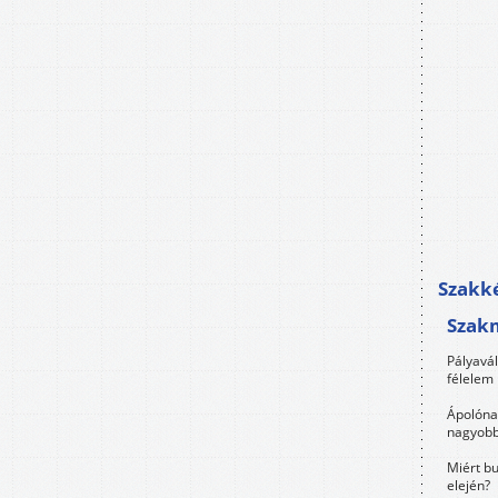
Szakké
Szak
Pályavá
félelem 
Ápolóna
nagyobb
Miért bu
elején?