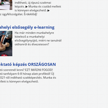
indítható, új típusú szakmai
képzés. ▶ Munka és család mellett
is könnyen elvégezhető. ▶
z ügyfélszolgálat. Érdeklődj!
elyi elsősegély e-learning
Ha már minden munkahelyre
kötelező a munkahelyi
elsősegélynyújtó, miért ne tanulnál
otthonról és élvezetesen?
oktató képzés ORSZÁGOSAN
tó szeretnél lenni? EZT IMÁDNI FOGOD!
tó tanfolyam 6-8 hónap alatt profiktól! ÚJ
021-től indítható szakképesítés. Munka és
llett is könnyen elvégezhető.