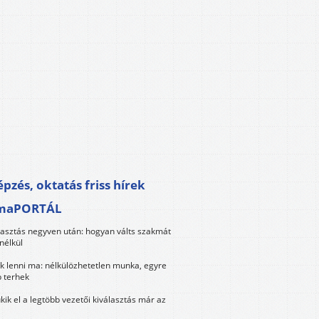
pzés, oktatás friss hírek
maPORTÁL
lasztás negyven után: hogyan válts szakmát
nélkül
k lenni ma: nélkülözhetetlen munka, egyre
 terhek
kik el a legtöbb vezetői kiválasztás már az