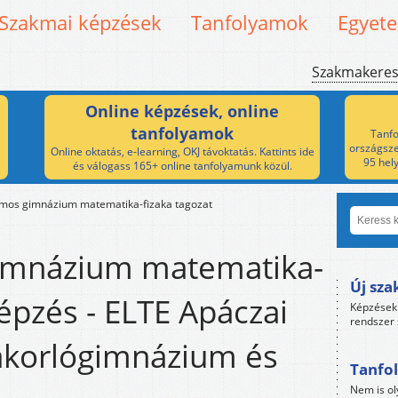
Szakmai képzések
Tanfolyamok
Egyet
Szakmakere
Online képzések, online
tanfolyamok
Tanfo
országsze
Online oktatás, e-learning, OKJ távoktatás. Kattints ide
95 hel
és válogass 165+ online tanfolyamunk közül.
amos gimnázium matematika-fizaka tagozat
imnázium matematika-
Új sza
Képzés - ELTE Apáczai
Képzések 
rendszer 
akorlógimnázium és
Tanfol
Nem is ol