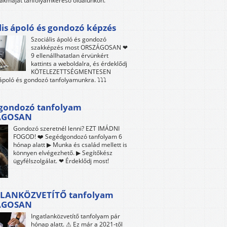
akmáját tanfolyamkereső oldalunkon.
lis ápoló és gondozó képzés
Szociális ápoló és gondozó
szakképzés most ORSZÁGOSAN ❤
9 ellenállhatatlan érvünkért
kattints a weboldalra, és érdeklődj
KÖTELEZETTSÉGMENTESEN
 ápoló és gondozó tanfolyamunkra. ⤵⤵⤵
gondozó tanfolyam
ÁGOSAN
Gondozó szeretnél lenni? EZT IMÁDNI
FOGOD! ❤️ Segédgondozó tanfolyam 6
hónap alatt ▶ Munka és család mellett is
könnyen elvégezhető. ▶ Segítőkész
ügyfélszolgálat. ❤ Érdeklődj most!
LANKÖZVETÍTŐ tanfolyam
ÁGOSAN
Ingatlanközvetítő tanfolyam pár
hónap alatt. ⚠ Ez már a 2021-től