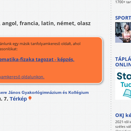
1700+ tan
SPORT
 angol, francia, latin, német, olasz
jánlunk egy másik tanfolyamkereső oldalt, ahol
asonlókat:
TÁPLÁ
atika-fizaka tagozat - képzés,
ONLI
olyamkereső oldalunkon.
sere János Gyakorlógimnázium és Kollégium
. 7.
Térkép
OKJ ké
2021-től i
széles vá