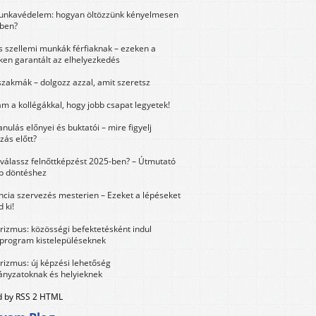
unkavédelem: hogyan öltözzünk kényelmesen
ben?
és szellemi munkák férfiaknak – ezeken a
ken garantált az elhelyezkedés
szakmák – dolgozz azzal, amit szeretsz
m a kollégákkal, hogy jobb csapat legyetek!
anulás előnyei és buktatói – mire figyelj
zás előtt?
válassz felnőttképzést 2025-ben? – Útmutató
bb döntéshez
ncia szervezés mesterien – Ezeket a lépéseket
 ki!
urizmus: közösségi befektetésként indul
 program kistelepüléseknek
urizmus: új képzési lehetőség
nyzatoknak és helyieknek
 by RSS 2 HTML