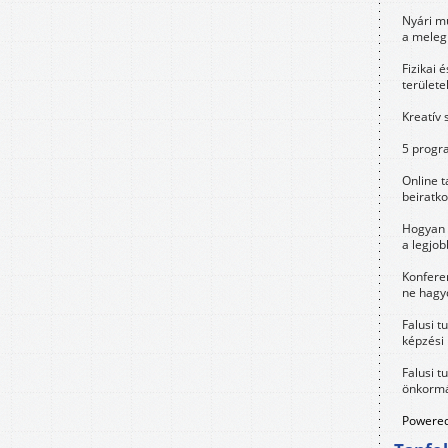
Nyári m
a meleg
Fizikai 
területe
Kreatív 
5 progra
Online t
beiratko
Hogyan 
a legjo
Konfere
ne hagyd
Falusi t
képzési
Falusi t
önkormá
Powered