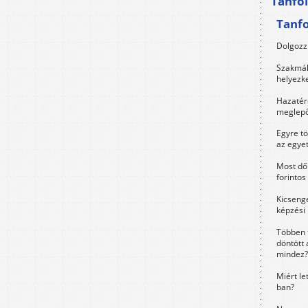
Tanfo
Tanf
Dolgozz 
Szakmák 
helyezk
Hazatérő
meglepő
Egyre t
az egye
Most dől
forintos
Kicsenge
képzési
Többen 
döntött 
mindez?
Miért le
ban?