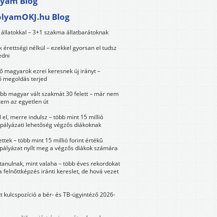
lyam Blog
olyamOKJ.hu Blog
állatokkal – 3+1 szakma állatbarátoknak
érettségi nélkül – ezekkel gyorsan el tudsz
edni
 magyarok ezrei keresnek új irányt –
 megoldás terjed
öbb magyar vált szakmát 30 felett – már nem
tem az egyetlen út
 el, merre indulsz – több mint 15 millió
 pályázati lehetőség végzős diákoknak
ttek – több mint 15 millió forint értékű
 pályázat nyílt meg a végzős diákok számára
tanulnak, mint valaha – több éves rekordokat
a felnőttképzés iránti kereslet, de hová vezet
tt kulcspozíció a bér- és TB-ügyintéző 2026-