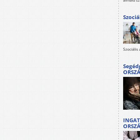
álmaid sz
Szociá
Szociális
Segéd
ORSZ
INGAT
ORSZ