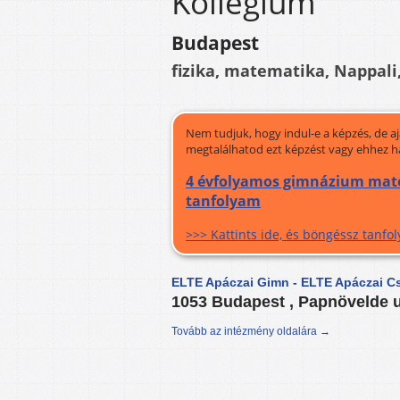
Kollégium
Budapest
fizika, matematika, Nappali,
Nem tudjuk, hogy indul-e a képzés, de a
megtalálhatod ezt képzést vagy ehhez h
4 évfolyamos gimnázium matem
tanfolyam
>>> Kattints ide, és böngéssz tanf
ELTE Apáczai Gimn - ELTE Apáczai C
1053 Budapest , Papnövelde u
Tovább az intézmény oldalára →