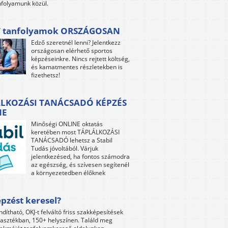
folyamunk közül.
 tanfolyamok ORSZÁGOSAN
Edző szeretnél lenni? Jelentkezz
országosan elérhető sportos
képzéseinkre. Nincs rejtett költség,
és kamatmentes részletekben is
fizethetsz!
LKOZÁSI TANÁCSADÓ KÉPZÉS
NE
Minőségi ONLINE oktatás
keretében most TÁPLÁLKOZÁSI
TANÁCSADÓ lehetsz a Stabil
Tudás jóvoltából. Várjuk
jelentkezésed, ha fontos számodra
az egészség, és szívesen segítenél
a környezetedben élőknek
pzést keresel?
ndítható, OKJ-t felváltó friss szakképesítések
lasztékban, 150+ helyszínen. Találd meg