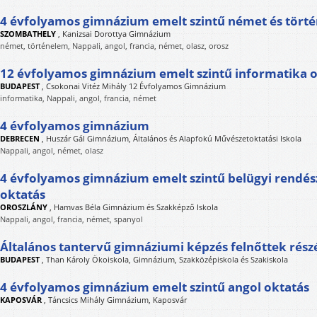
4 évfolyamos gimnázium emelt szintű német és tört
SZOMBATHELY
,
Kanizsai Dorottya Gimnázium
német, történelem, Nappali, angol, francia, német, olasz, orosz
12 évfolyamos gimnázium emelt szintű informatika 
BUDAPEST
,
Csokonai Vitéz Mihály 12 Évfolyamos Gimnázium
informatika, Nappali, angol, francia, német
4 évfolyamos gimnázium
DEBRECEN
,
Huszár Gál Gimnázium, Általános és Alapfokú Művészetoktatási Iskola
Nappali, angol, német, olasz
4 évfolyamos gimnázium emelt szintű belügyi rendész
oktatás
OROSZLÁNY
,
Hamvas Béla Gimnázium és Szakképző Iskola
Nappali, angol, francia, német, spanyol
Általános tantervű gimnáziumi képzés felnőttek rész
BUDAPEST
,
Than Károly Ökoiskola, Gimnázium, Szakközépiskola és Szakiskola
4 évfolyamos gimnázium emelt szintű angol oktatás
KAPOSVÁR
,
Táncsics Mihály Gimnázium, Kaposvár