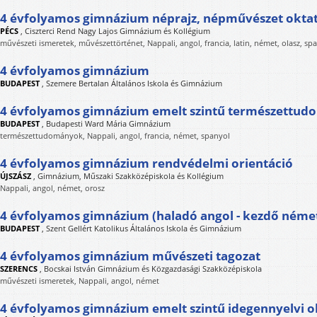
4 évfolyamos gimnázium néprajz, népművészet okta
PÉCS
,
Ciszterci Rend Nagy Lajos Gimnázium és Kollégium
művészeti ismeretek, művészettörténet, Nappali, angol, francia, latin, német, olasz, sp
4 évfolyamos gimnázium
BUDAPEST
,
Szemere Bertalan Általános Iskola és Gimnázium
4 évfolyamos gimnázium emelt szintű természettud
BUDAPEST
,
Budapesti Ward Mária Gimnázium
természettudományok, Nappali, angol, francia, német, spanyol
4 évfolyamos gimnázium rendvédelmi orientáció
ÚJSZÁSZ
,
Gimnázium, Műszaki Szakközépiskola és Kollégium
Nappali, angol, német, orosz
4 évfolyamos gimnázium (haladó angol - kezdő néme
BUDAPEST
,
Szent Gellért Katolikus Általános Iskola és Gimnázium
4 évfolyamos gimnázium művészeti tagozat
SZERENCS
,
Bocskai István Gimnázium és Közgazdasági Szakközépiskola
művészeti ismeretek, Nappali, angol, német
4 évfolyamos gimnázium emelt szintű idegennyelvi o