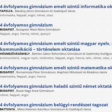
4 évfolyamos gimnázium emelt szintű informatika ok
TAPOLCA
,
Batsányi János Gimnázium és Szakképző Iskola
informatika, Nappali, angol, német, olasz
4 évfolyamos gimnázium
BUDAPEST
,
Budapesti Ward Mária Gimnázium
Nappali, angol, francia, német, spanyol
4 évfolyamos gimnázium emelt szintű magyar nyelv, 
kommunikáció – történelem oktatása
HÓDMEZŐVÁSÁRHELY
,
Bethlen Gábor Református Gimnázium és Szathmáry Kollégi
kommunikáció, magyar nyelv, történelem, Nappali, angol, francia, latin, német, olasz, 
4 évfolyamos gimnázium emelt szintű matematika o
BUDAPEST
,
Bornemissza Péter Gimnázium, Alapfokú Művészeti és Általános iskola
matematika, Nappali, angol, francia
4 évfolyamos gimnázium haladó szintű német oktatá
BUDAPEST
,
Budai Nagy Antal Gimnázium
német, Nappali, angol
4 évfolyamos gimnázium belügyi-rendészet tagozat
BATTONYA
,
Mikes Kelemen Katolikus Gimnázium és Szakképző Iskola