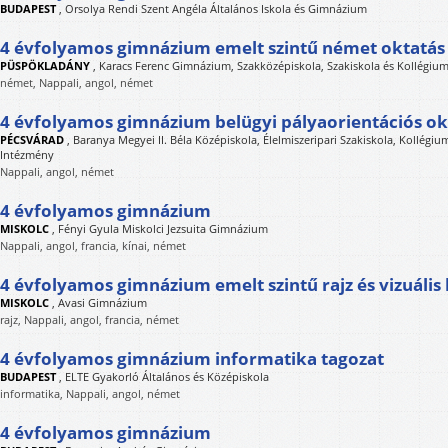
BUDAPEST
,
Orsolya Rendi Szent Angéla Általános Iskola és Gimnázium
4 évfolyamos gimnázium emelt szintű német oktatás
PÜSPÖKLADÁNY
,
Karacs Ferenc Gimnázium, Szakközépiskola, Szakiskola és Kollégiu
német, Nappali, angol, német
4 évfolyamos gimnázium belügyi pályaorientációs ok
PÉCSVÁRAD
,
Baranya Megyei II. Béla Középiskola, Élelmiszeripari Szakiskola, Kollégi
Intézmény
Nappali, angol, német
4 évfolyamos gimnázium
MISKOLC
,
Fényi Gyula Miskolci Jezsuita Gimnázium
Nappali, angol, francia, kínai, német
4 évfolyamos gimnázium emelt szintű rajz és vizuális
MISKOLC
,
Avasi Gimnázium
rajz, Nappali, angol, francia, német
4 évfolyamos gimnázium informatika tagozat
BUDAPEST
,
ELTE Gyakorló Általános és Középiskola
informatika, Nappali, angol, német
4 évfolyamos gimnázium