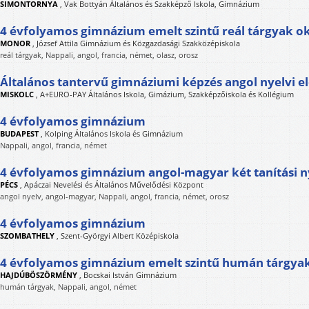
SIMONTORNYA
,
Vak Bottyán Általános és Szakképző Iskola, Gimnázium
4 évfolyamos gimnázium emelt szintű reál tárgyak o
MONOR
,
József Attila Gimnázium és Közgazdasági Szakközépiskola
reál tárgyak, Nappali, angol, francia, német, olasz, orosz
Általános tantervű gimnáziumi képzés angol nyelvi el
MISKOLC
,
A+EURO-PAY Általános Iskola, Gimázium, Szakképzőiskola és Kollégium
4 évfolyamos gimnázium
BUDAPEST
,
Kolping Általános Iskola és Gimnázium
Nappali, angol, francia, német
4 évfolyamos gimnázium angol-magyar két tanítási n
PÉCS
,
Apáczai Nevelési és Általános Művelődési Központ
angol nyelv, angol-magyar, Nappali, angol, francia, német, orosz
4 évfolyamos gimnázium
SZOMBATHELY
,
Szent-Györgyi Albert Középiskola
4 évfolyamos gimnázium emelt szintű humán tárgyak
HAJDÚBÖSZÖRMÉNY
,
Bocskai István Gimnázium
humán tárgyak, Nappali, angol, német