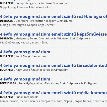
BUDAPEST
,
Budapesti Egyetemi Katolikus Gimnázium
Nappali, angol, francia, latin, német, olasz
4 évfolyamos gimnázium emelt szintű reál-biológia o
DEBRECEN
,
Debreceni Református Kollégium Gimnáziuma
biológia, reál tárgyak, Nappali, angol, német
4 évfolyamos gimnázium emelt szintű képzőművészet
DEBRECEN
,
Medgyessy Ferenc Gimnázium és Művészeti Szakközépiskola
képzőművészet, Nappali, angol, német
4 évfolyamos gimnázium
BUDAPEST
,
Szent Margit Gimnázium
4 évfolyamos gimnázium emelt szintű társadalomtu
BUDAPEST
,
Nagy László Általános Iskola és Gimnázium
4 évfolyamos gimnázium
BÉKÉSCSABA
,
Szent-Györgyi Albert Gimnázium, Szakközépiskola és Kollégium
4 évfolyamos gimnázium emelt szintű média-kommun
BUDAPEST
,
Budai Középiskola
kommunikáció, médiaismeret és mozgóképkultúra, Nappali, angol, francia, német, olas