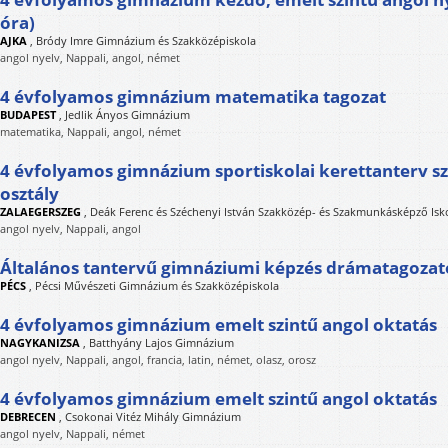
óra)
AJKA
,
Bródy Imre Gimnázium és Szakközépiskola
angol nyelv, Nappali, angol, német
4 évfolyamos gimnázium matematika tagozat
BUDAPEST
,
Jedlik Ányos Gimnázium
matematika, Nappali, angol, német
4 évfolyamos gimnázium sportiskolai kerettanterv s
osztály
ZALAEGERSZEG
,
Deák Ferenc és Széchenyi István Szakközép- és Szakmunkásképző Isk
angol nyelv, Nappali, angol
Általános tantervű gimnáziumi képzés drámatagozato
PÉCS
,
Pécsi Művészeti Gimnázium és Szakközépiskola
4 évfolyamos gimnázium emelt szintű angol oktatás
NAGYKANIZSA
,
Batthyány Lajos Gimnázium
angol nyelv, Nappali, angol, francia, latin, német, olasz, orosz
4 évfolyamos gimnázium emelt szintű angol oktatás
DEBRECEN
,
Csokonai Vitéz Mihály Gimnázium
angol nyelv, Nappali, német