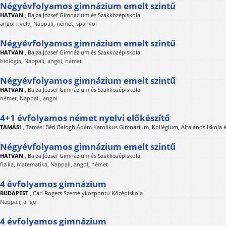
Négyévfolyamos gimnázium emelt szintű
HATVAN
,
Bajza József Gimnázium és Szakközépiskola
angol nyelv, Nappali, német, spanyol
Négyévfolyamos gimnázium emelt szintű
HATVAN
,
Bajza József Gimnázium és Szakközépiskola
biológia, Nappali, angol, német
Négyévfolyamos gimnázium emelt szintű
HATVAN
,
Bajza József Gimnázium és Szakközépiskola
német, Nappali, angol
4+1 évfolyamos német nyelvi előkészítő
TAMÁSI
,
Tamási Béri Balogh Ádám Katolikus Gimnázium, Kollégium, Általános Iskola
Négyévfolyamos gimnázium emelt szintű
HATVAN
,
Bajza József Gimnázium és Szakközépiskola
fizika, matematika, Nappali, angol, német
4 évfolyamos gimnázium
BUDAPEST
,
Carl Rogers Személyközpontú Középiskola
Nappali, angol
4 évfolyamos gimnázium