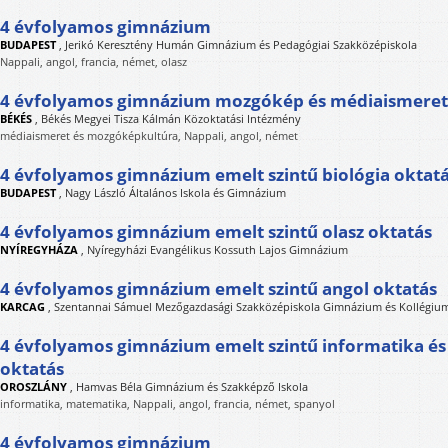
4 évfolyamos gimnázium
BUDAPEST
,
Jerikó Keresztény Humán Gimnázium és Pedagógiai Szakközépiskola
Nappali, angol, francia, német, olasz
4 évfolyamos gimnázium mozgókép és médiaismeret 
BÉKÉS
,
Békés Megyei Tisza Kálmán Közoktatási Intézmény
médiaismeret és mozgóképkultúra, Nappali, angol, német
4 évfolyamos gimnázium emelt szintű biológia oktat
BUDAPEST
,
Nagy László Általános Iskola és Gimnázium
4 évfolyamos gimnázium emelt szintű olasz oktatás
NYÍREGYHÁZA
,
Nyíregyházi Evangélikus Kossuth Lajos Gimnázium
4 évfolyamos gimnázium emelt szintű angol oktatás
KARCAG
,
Szentannai Sámuel Mezőgazdasági Szakközépiskola Gimnázium és Kollégiu
4 évfolyamos gimnázium emelt szintű informatika é
oktatás
OROSZLÁNY
,
Hamvas Béla Gimnázium és Szakképző Iskola
informatika, matematika, Nappali, angol, francia, német, spanyol
4 évfolyamos gimnázium