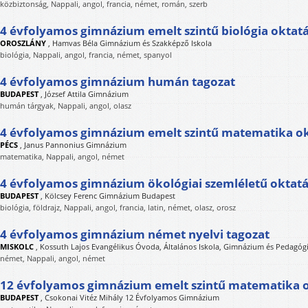
közbiztonság, Nappali, angol, francia, német, román, szerb
4 évfolyamos gimnázium emelt szintű biológia oktat
OROSZLÁNY
,
Hamvas Béla Gimnázium és Szakképző Iskola
biológia, Nappali, angol, francia, német, spanyol
4 évfolyamos gimnázium humán tagozat
BUDAPEST
,
József Attila Gimnázium
humán tárgyak, Nappali, angol, olasz
4 évfolyamos gimnázium emelt szintű matematika o
PÉCS
,
Janus Pannonius Gimnázium
matematika, Nappali, angol, német
4 évfolyamos gimnázium ökológiai szemléletű oktat
BUDAPEST
,
Kölcsey Ferenc Gimnázium Budapest
biológia, földrajz, Nappali, angol, francia, latin, német, olasz, orosz
4 évfolyamos gimnázium német nyelvi tagozat
MISKOLC
,
Kossuth Lajos Evangélikus Óvoda, Általános Iskola, Gimnázium és Pedagóg
német, Nappali, angol, német
12 évfolyamos gimnázium emelt szintű matematika 
BUDAPEST
,
Csokonai Vitéz Mihály 12 Évfolyamos Gimnázium