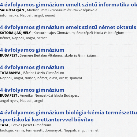
4 évfolyamos gimnázium emelt szintű informatika ok
SALGÓTARJÁN
,
Madách Imre Gimnázium és Szakközépiskola
informatika, Nappali, angol, német
4 évfolyamos gimnázium emelt szintű német oktatás
SÁTORALJAÚJHELY
,
Kossuth Lajos Gimnázium, Szakképző Iskola és Kollégium
német, Nappali, angol, német
4 évfolyamos gimnázium
BUDAPEST
,
Szemere Bertalan Általános Iskola és Gimnázium
4 évfolyamos gimnázium
TATABÁNYA
,
Bárdos László Gimnázium
Nappali, angol, francia, német, olasz, orosz, spanyol
4 évfolyamos gimnázium
BUDAPEST
,
Amerikai Nemzetközi Iskola Budapest
angol nyelv, Nappali, angol
4 évfolyamos gimnázium biológia-kémia természett
sportiskolai kerettantervvel bővítve
TATA
,
Eötvös József Gimnázium
biológia, kémia, természettudományok, Nappali, angol, német