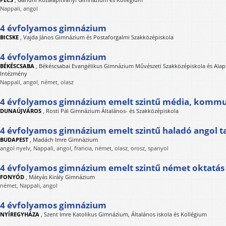
Nappali, angol
4 évfolyamos gimnázium
BICSKE
,
Vajda János Gimnázium és Postaforgalmi Szakközépiskola
4 évfolyamos gimnázium
BÉKÉSCSABA
,
Békéscsabai Evangélikus Gimnázium Művészeti Szakközépiskola és Alap
Intézmény
Nappali, angol, német, olasz
4 évfolyamos gimnázium emelt szintű média, kommu
DUNAÚJVÁROS
,
Rosti Pál Gimnázium Általános- és Szakközépiskola
4 évfolyamos gimnázium emelt szintű haladó angol t
BUDAPEST
,
Madách Imre Gimnázium
angol nyelv, Nappali, angol, francia, német, olasz, orosz, spanyol
4 évfolyamos gimnázium emelt szintű német oktatás
FONYÓD
,
Mátyás Király Gimnázium
német, Nappali, angol
4 évfolyamos gimnázium
NYÍREGYHÁZA
,
Szent Imre Katolikus Gimnázium, Általános iskola és Kollégium