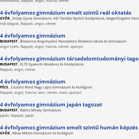
matematika, Nappali, angol, francia, német
4 évfolyamos gimnázium emelt szintű reál oktatás
GYŐR
,
Krúdy Gyula Gimnázium, Két Tanítási Nyelvű Középiskola, Idegenforgalmi Vend
reál tárgyak, Nappali, angol, német
4 évfolyamos gimnázium
BUDAPEST
,
Britannica Angolnyelvű Nemzetközi Általános Iskola és Gimnázium
angol nyelv, Nappali, angol, francia, német, spanyol
4 évfolyamos gimnázium társadalomtudományi tago
BUDAPEST
,
ELTE Gyakorló Általános és Középiskola
Nappali, angol, német
4 évfolyamos gimnázium
PÉCS
,
Ciszterci Rend Nagy Lajos Gimnázium és Kollégium
Nappali, angol, francia, latin, német, olasz, spanyol
4 évfolyamos gimnázium japán tagozat
BUDAPEST
,
Babits Mihály Gimnázium
japán, Nappali, japán
4 évfolyamos gimnázium emelt szintű humán képzés 
GYŐR
,
Révai Miklós Gimnázium és Kollégium