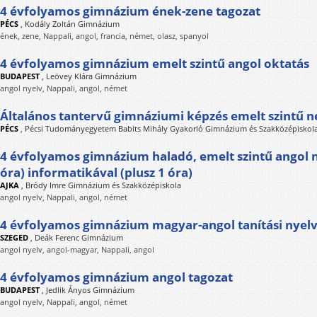
4 évfolyamos gimnázium ének-zene tagozat
PÉCS
,
Kodály Zoltán Gimnázium
ének, zene, Nappali, angol, francia, német, olasz, spanyol
4 évfolyamos gimnázium emelt szintű angol oktatás
BUDAPEST
,
Leövey Klára Gimnázium
angol nyelv, Nappali, angol, német
Általános tantervű gimnáziumi képzés emelt szintű n
PÉCS
,
Pécsi Tudományegyetem Babits Mihály Gyakorló Gimnázium és Szakközépiskol
4 évfolyamos gimnázium haladó, emelt szintű angol ny
óra) informatikával (plusz 1 óra)
AJKA
,
Bródy Imre Gimnázium és Szakközépiskola
angol nyelv, Nappali, angol, német
4 évfolyamos gimnázium magyar-angol tanítási nyelv
SZEGED
,
Deák Ferenc Gimnázium
angol nyelv, angol-magyar, Nappali, angol
4 évfolyamos gimnázium angol tagozat
BUDAPEST
,
Jedlik Ányos Gimnázium
angol nyelv, Nappali, angol, német