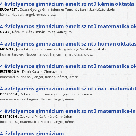
4 évfolyamos gimnázium emelt szintű kémia oktatás
BUDAPEST
,
Dózsa György Gimnázium és Táncművészeti Szakközépiskola
kémia, Nappali, angol, német, olasz
4 évfolyamos gimnázium emelt szintű matematika ok
GYŐR
,
Révai Miklós Gimnázium és Kollégium
4 évfolyamos gimnázium emelt szintű humán oktatá
MONOR
,
József Attila Gimnázium és Közgazdasági Szakközépiskola
humán tárgyak, Nappali, angol, francia, német, olasz, orosz
4 évfolyamos gimnázium emelt szintű matematika o
ESZTERGOM
,
Dobó Katalin Gimnázium
matematika, Nappali, angol, francia, német, orosz
4 évfolyamos gimnázium emelt szintű reál-matemati
DEBRECEN
,
Debreceni Református Kollégium Gimnáziuma
matematika, reál tárgyak, Nappali, angol, német
4 évfolyamos gimnázium emelt szintű matematika-in
DEBRECEN
,
Csokonai Vitéz Mihály Gimnázium
informatika, matematika, Nappali, angol, német
4 évfolyamos gimnázium