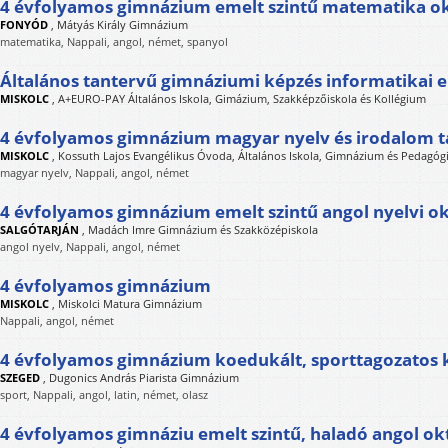
4 évfolyamos gimnázium emelt szintű matematika o
FONYÓD
,
Mátyás Király Gimnázium
matematika, Nappali, angol, német, spanyol
Általános tantervű gimnáziumi képzés informatikai e
MISKOLC
,
A+EURO-PAY Általános Iskola, Gimázium, Szakképzőiskola és Kollégium
4 évfolyamos gimnázium magyar nyelv és irodalom t
MISKOLC
,
Kossuth Lajos Evangélikus Óvoda, Általános Iskola, Gimnázium és Pedagóg
magyar nyelv, Nappali, angol, német
4 évfolyamos gimnázium emelt szintű angol nyelvi o
SALGÓTARJÁN
,
Madách Imre Gimnázium és Szakközépiskola
angol nyelv, Nappali, angol, német
4 évfolyamos gimnázium
MISKOLC
,
Miskolci Matura Gimnázium
Nappali, angol, német
4 évfolyamos gimnázium koedukált, sporttagozatos 
SZEGED
,
Dugonics András Piarista Gimnázium
sport, Nappali, angol, latin, német, olasz
4 évfolyamos gimnáziu emelt szintű, haladó angol ok