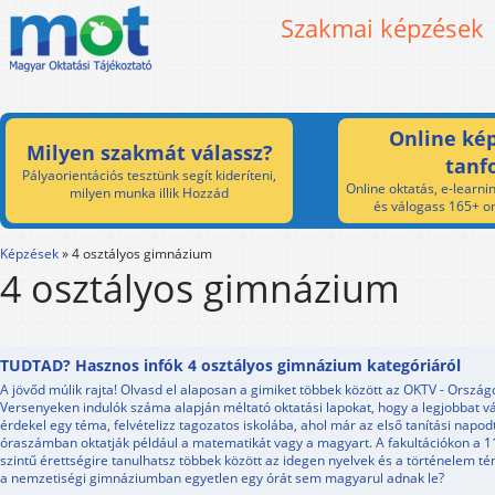
Szakmai képzések
Online kép
Milyen szakmát válassz?
tanf
Pályaorientációs tesztünk segít kideríteni,
Online oktatás, e-learnin
milyen munka illik Hozzád
és válogass 165+ on
Képzések
»
4 osztályos gimnázium
4 osztályos gimnázium
TUDTAD? Hasznos infók 4 osztályos gimnázium kategóriáról
A jövőd múlik rajta! Olvasd el alaposan a gimiket többek között az OKTV - Orszá
Versenyeken indulók száma alapján méltató oktatási lapokat, hogy a legjobbat v
érdekel egy téma, felvételizz tagozatos iskolába, ahol már az első tanítási napo
óraszámban oktatják például a matematikát vagy a magyart. A fakultációkon a 11
szintű érettségire tanulhatsz többek között az idegen nyelvek és a történelem té
a nemzetiségi gimnáziumban egyetlen egy órát sem magyarul adnak le?