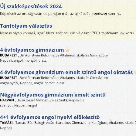
Új szakképesítések 2024
Képzések az ország számos pontján már az új képzési rendszer szerint.
Tanfolyam választás
Nem is olyan könnyű, igaz? Nézz szét nálunk, válassz 1700+ tanfolyamunk közül.
4 évfolyamos gimnázium
BUDAPEST
,
Benkő István Református Általános Iskola és Gimnázium
Nappali, angol, mongól, olasz
4 évfolyamos gimnázium emelt szintű angol oktatás
BUDAPEST
,
Benkő István Református Általános Iskola és Gimnázium
angol nyelv, Nappali, angol, német, olasz
Négyévfolyamos gimnázium emelt szintű
HATVAN
,
Bajza József Gimnázium és Szakközépiskola
spanyol, Nappali, angol
4+1 évfolyamos angol nyelvi előkészítő
TAMÁSI
,
Tamási Béri Balogh Ádám Katolikus Gimnázium, Kollégium, Általános Iskola
Nappali