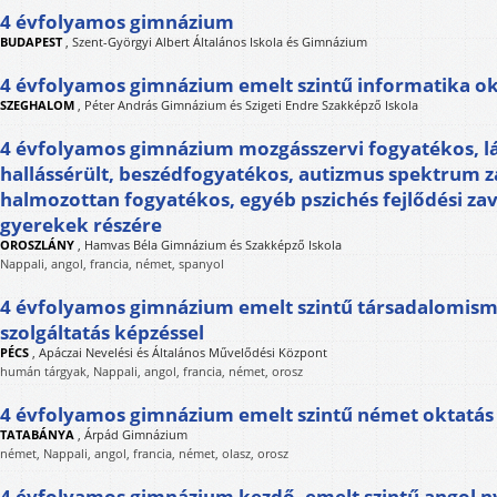
4 évfolyamos gimnázium
BUDAPEST
,
Szent-Györgyi Albert Általános Iskola és Gimnázium
4 évfolyamos gimnázium emelt szintű informatika ok
SZEGHALOM
,
Péter András Gimnázium és Szigeti Endre Szakképző Iskola
4 évfolyamos gimnázium mozgásszervi fogyatékos, lá
hallássérült, beszédfogyatékos, autizmus spektrum z
halmozottan fogyatékos, egyéb pszichés fejlődési za
gyerekek részére
OROSZLÁNY
,
Hamvas Béla Gimnázium és Szakképző Iskola
Nappali, angol, francia, német, spanyol
4 évfolyamos gimnázium emelt szintű társadalomis
szolgáltatás képzéssel
PÉCS
,
Apáczai Nevelési és Általános Művelődési Központ
humán tárgyak, Nappali, angol, francia, német, orosz
4 évfolyamos gimnázium emelt szintű német oktatás
TATABÁNYA
,
Árpád Gimnázium
német, Nappali, angol, francia, német, olasz, orosz
4 évfolyamos gimnázium kezdő, emelt szintű angol nye