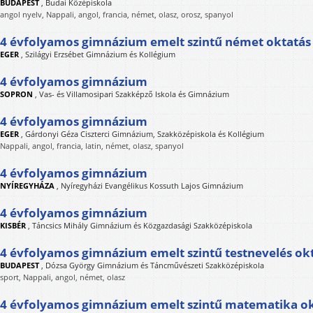
BUDAPEST
,
Budai Középiskola
angol nyelv, Nappali, angol, francia, német, olasz, orosz, spanyol
4 évfolyamos gimnázium emelt szintű német oktatás
EGER
,
Szilágyi Erzsébet Gimnázium és Kollégium
4 évfolyamos gimnázium
SOPRON
,
Vas- és Villamosipari Szakképző Iskola és Gimnázium
4 évfolyamos gimnázium
EGER
,
Gárdonyi Géza Ciszterci Gimnázium, Szakközépiskola és Kollégium
Nappali, angol, francia, latin, német, olasz, spanyol
4 évfolyamos gimnázium
NYÍREGYHÁZA
,
Nyíregyházi Evangélikus Kossuth Lajos Gimnázium
4 évfolyamos gimnázium
KISBÉR
,
Táncsics Mihály Gimnázium és Közgazdasági Szakközépiskola
4 évfolyamos gimnázium emelt szintű testnevelés ok
BUDAPEST
,
Dózsa György Gimnázium és Táncművészeti Szakközépiskola
sport, Nappali, angol, német, olasz
4 évfolyamos gimnázium emelt szintű matematika o