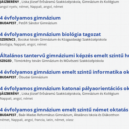
JÁSZBERÉNY
,
Liska József Erősáramú Szakközépiskola, Gimnázium és Kollégium
angol nyelv, német, Nappali, angol, német
4 évfolyamos gimnázium
BUDAPEST
,
Petőfi Sándor Gimnázium
4 évfolyamos gimnázium biológia tagozat
SZERENCS
,
Bocskai István Gimnázium és Közgazdasági Szakközépiskola
biológia, Nappali, angol, német
Általános tantervű gimnáziumi képzés emelt szintű 
SZEGED
,
Tömörkény István Gimnázium és Művészeti Szakközépiskola
4 évfolyamos gimnázium emelt szintű informatika ok
BUDAPEST
,
Óbudai Gimnázium
4 évfolyamos gimnázium katonai pályaorientációs o
JÁSZBERÉNY
,
Liska József Erősáramú Szakközépiskola, Gimnázium és Kollégium
Nappali, angol, német
4 évfolyamos gimnázium emelt szintű német oktatás
BUDAPEST
,
Baár-Madas Református Gimnázium, Általános Iskola és Diákotthon
német, Nappali, angol, francia, latin, német, olasz