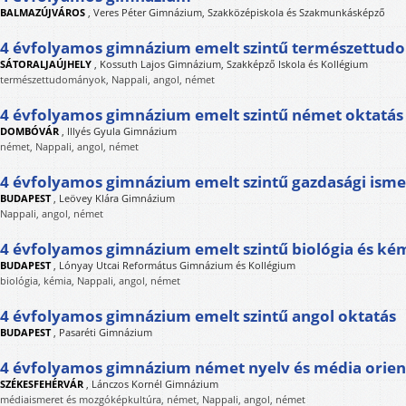
BALMAZÚJVÁROS
,
Veres Péter Gimnázium, Szakközépiskola és Szakmunkásképző
4 évfolyamos gimnázium emelt szintű természettud
SÁTORALJAÚJHELY
,
Kossuth Lajos Gimnázium, Szakképző Iskola és Kollégium
természettudományok, Nappali, angol, német
4 évfolyamos gimnázium emelt szintű német oktatás
DOMBÓVÁR
,
Illyés Gyula Gimnázium
német, Nappali, angol, német
4 évfolyamos gimnázium emelt szintű gazdasági isme
BUDAPEST
,
Leövey Klára Gimnázium
Nappali, angol, német
4 évfolyamos gimnázium emelt szintű biológia és ké
BUDAPEST
,
Lónyay Utcai Református Gimnázium és Kollégium
biológia, kémia, Nappali, angol, német
4 évfolyamos gimnázium emelt szintű angol oktatás
BUDAPEST
,
Pasaréti Gimnázium
4 évfolyamos gimnázium német nyelv és média orien
SZÉKESFEHÉRVÁR
,
Lánczos Kornél Gimnázium
médiaismeret és mozgóképkultúra, német, Nappali, angol, német