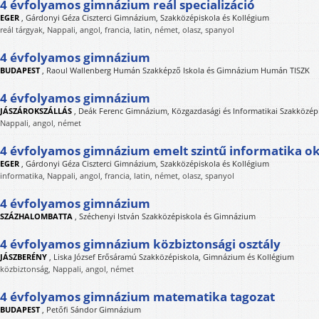
4 évfolyamos gimnázium reál specializáció
EGER
,
Gárdonyi Géza Ciszterci Gimnázium, Szakközépiskola és Kollégium
reál tárgyak, Nappali, angol, francia, latin, német, olasz, spanyol
4 évfolyamos gimnázium
BUDAPEST
,
Raoul Wallenberg Humán Szakképző Iskola és Gimnázium Humán TISZK
4 évfolyamos gimnázium
JÁSZÁROKSZÁLLÁS
,
Deák Ferenc Gimnázium, Közgazdasági és Informatikai Szakközép
Nappali, angol, német
4 évfolyamos gimnázium emelt szintű informatika ok
EGER
,
Gárdonyi Géza Ciszterci Gimnázium, Szakközépiskola és Kollégium
informatika, Nappali, angol, francia, latin, német, olasz, spanyol
4 évfolyamos gimnázium
SZÁZHALOMBATTA
,
Széchenyi István Szakközépiskola és Gimnázium
4 évfolyamos gimnázium közbiztonsági osztály
JÁSZBERÉNY
,
Liska József Erősáramú Szakközépiskola, Gimnázium és Kollégium
közbiztonság, Nappali, angol, német
4 évfolyamos gimnázium matematika tagozat
BUDAPEST
,
Petőfi Sándor Gimnázium