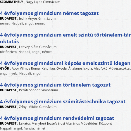
SZOMBATHELY
,
Nagy Lajos Gimnázium
4 évfolyamos gimnázium német tagozat
BUDAPEST
,
Jedlik Ányos Gimnázium
német, Nappali, angol, német
4 évfolyamos gimnázium emelt szintű történelem-tá
oktatás
BUDAPEST
,
Leövey Klára Gimnázium
történelem, Nappali, angol, német
4 évfolyamos gimnáziumi képzés emelt szintű idegen 
GYŐR
,
Apor Vilmos Római Katolikus Óvoda, Általános Iskola, Alapfokú Művészetoktat
angol nyelv, Nappali, angol
4 évfolyamos gimnázium történelem tagozat
BUDAPEST
,
Petőfi Sándor Gimnázium
4 évfolyamos gimnázium számítástechnika tagozat
BUDAPEST
,
Zrínyi Miklós Gimnázium
4 évfolyamos gimnázium rendvédelmi tagozat
BUDAPEST
,
Lakatos Menyhért Józsefvárosi Általános Művelődési Központ
Nappali, angol, francia, német