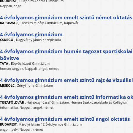
BUDAPEST
,
Dugonics András Gimnázium
Nappali, angol
4 évfolyamos gimnázium emelt szintű német oktatás
KAPOSVÁR
,
Táncsics Mihály Gimnázium, Kaposvár
4 évfolyamos gimnázium
CSURGÓ
,
Nagyváthy János Középiskola
4 évfolyamos gimnázium humán tagozat sportiskolai
bővítve
TATA
,
Eötvös József Gimnázium
humán tárgyak, Nappali, angol, német
4 évfolyamos gimnázium emelt szintű rajz és vizuális
MISKOLC
,
Zrínyi Ilona Gimnázium
4 évfolyamos gimnázium emelt szintű informatika ok
TISZAFÖLDVÁR
,
Hajnóczy József Gimnázium, Humán Szakközépiskola és Kollégium
informatika, Nappali, angol, német
4 évfolyamos gimnázium emelt szintű angol oktatás
BUDAPEST
,
Károlyi István 12 Évfolyamos Gimnázium
angol nyelv, Nappali, német