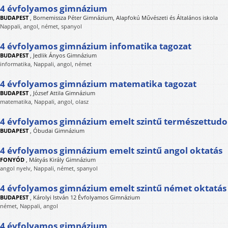
4 évfolyamos gimnázium
BUDAPEST
,
Bornemissza Péter Gimnázium, Alapfokú Művészeti és Általános iskola
Nappali, angol, német, spanyol
4 évfolyamos gimnázium infomatika tagozat
BUDAPEST
,
Jedlik Ányos Gimnázium
informatika, Nappali, angol, német
4 évfolyamos gimnázium matematika tagozat
BUDAPEST
,
József Attila Gimnázium
matematika, Nappali, angol, olasz
4 évfolyamos gimnázium emelt szintű természettud
BUDAPEST
,
Óbudai Gimnázium
4 évfolyamos gimnázium emelt szintű angol oktatás
FONYÓD
,
Mátyás Király Gimnázium
angol nyelv, Nappali, német, spanyol
4 évfolyamos gimnázium emelt szintű német oktatás
BUDAPEST
,
Károlyi István 12 Évfolyamos Gimnázium
német, Nappali, angol
4 évfolyamos gimnázium