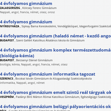
4 évfolyamos gimnázium
ZALAEGERSZEG
,
Kölcsey Ferenc Gimnázium
Nappali, angol, francia, német, olasz, orosz
4 évfolyamos gimnázium
NYÍREGYHÁZA
,
Sipkay Barna Kereskedelmi, Vendéglátóipari, Idegenforgalmi Szakközé
4 évfolyamos gimnázium (haladó német - kezdő ango
BUDAPEST
,
Szent Gellért Katolikus Általános Iskola és Gimnázium
4 évfolyamos gimnázium komplex természettudomán
(biológia-kémia)
BUDAPEST
,
Berzsenyi Dániel Ginmázium
biológia, kémia, Nappali, angol, francia, német, olasz
4 évfolyamos gimnázium informatika tagozat
SZERENCS
,
Bocskai István Gimnázium és Közgazdasági Szakközépiskola
informatika, Nappali, angol, német
4 évfolyamos gimnázium emelt szintű reál tárgyak o
VESZPRÉM
,
Padányi Bíró Márton Római Katolikus Gimnázium, Egészségügyi Szakközépis
4 évfolyamos gimnázium belügyi pályaorientációs ok
PÉCS
,
Gandhi Közalapítványi Gimnázium és Kollégium