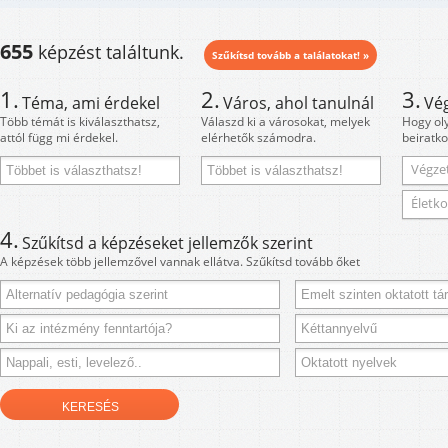
655
képzést találtunk.
Szűkítsd tovább a találatokat! »
1.
2.
3.
Téma, ami érdekel
Város, ahol tanulnál
Vé
Több témát is kiválaszthatsz,
Válaszd ki a városokat, melyek
Hogy ol
attól függ mi érdekel.
elérhetők számodra.
beiratko
Végzet
Életko
4.
Szűkítsd a képzéseket jellemzők szerint
A képzések több jellemzővel vannak ellátva. Szűkítsd tovább őket