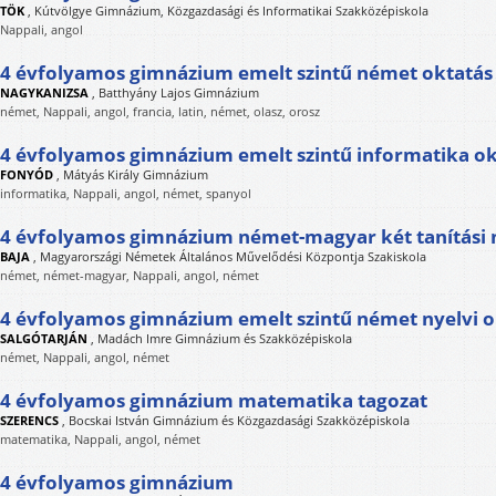
TÖK
,
Kútvölgye Gimnázium, Közgazdasági és Informatikai Szakközépiskola
Nappali, angol
4 évfolyamos gimnázium emelt szintű német oktatás
NAGYKANIZSA
,
Batthyány Lajos Gimnázium
német, Nappali, angol, francia, latin, német, olasz, orosz
4 évfolyamos gimnázium emelt szintű informatika ok
FONYÓD
,
Mátyás Király Gimnázium
informatika, Nappali, angol, német, spanyol
4 évfolyamos gimnázium német-magyar két tanítási 
BAJA
,
Magyarországi Németek Általános Művelődési Központja Szakiskola
német, német-magyar, Nappali, angol, német
4 évfolyamos gimnázium emelt szintű német nyelvi o
SALGÓTARJÁN
,
Madách Imre Gimnázium és Szakközépiskola
német, Nappali, angol, német
4 évfolyamos gimnázium matematika tagozat
SZERENCS
,
Bocskai István Gimnázium és Közgazdasági Szakközépiskola
matematika, Nappali, angol, német
4 évfolyamos gimnázium