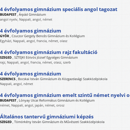
4 évfolyamos gimnázium speciális angol tagozat
BUDAPEST
,
Árpád Gimnázium
angol nyelv, Nappali, angol, német
4 évfolyamos gimnázium
GYŐR
,
Czuczor Gergely Bencés Gimnázium és Kollégium
Egyházi, Nappali, angol, francia, német, olasz
4 évfolyamos gimnázium rajz fakultáció
SZEGED
,
SZTEJKI Eötvös József Egységes Gimnázium
rajz, Nappali, angol, francia, német, olasz, szerb
4 évfolyamos gimnázium
SZERENCS
,
Bocskai István Gimnázium és Közgazdasági Szakközépiskola
Nappali, angol, német
4 évfolyamos gimnázium emelt szintű német nyelvi o
BUDAPEST
,
Lónyay Utcai Református Gimnázium és Kollégium
német, Nappali, angol, japán, német, orosz
Általános tantervű gimnáziumi képzés
SZEGED
,
Tömörkény István Gimnázium és Művészeti Szakközépiskola