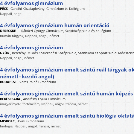
4 évfolyamos gimnázium
PÉCS
,
Gandhi Közalapítványi Gimnázium és Kollégium
Nappali, angol
4 évfolyamos gimnázium humán orientáció
DERECSKE
,
I. Rákóczi György Gimnázium, Szakközépiskola és Kollégium
humán tárgyak, Nappali, angol, német
4 évfolyamos gimnázium
GYŐR
,
Bercsényi Miklós Közlekedési Középiskola, Szakiskola és Sportiskolai Módszert
Nappali, angol, német
4 évfolyamos gimnázium emelt szintű reál tárgyak ok
németl - kezdő angol)
BUDAPEST
,
Veres Pálné Gimnázium
4 évfolyamos gimnázium emelt szintű humán képzés
BÉKÉSCSABA
,
Andrássy Gyula Gimnázium
magyar nyelv, történelem, Nappali, angol, francia, német
4 évfolyamos gimnázium emelt szintű biológia oktat
MISKOLC
,
Avasi Gimnázium
biológia, Nappali, angol, francia, német