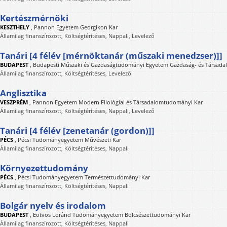
Kertészmérnöki
KESZTHELY
,
Pannon Egyetem Georgikon Kar
Államilag finanszírozott, Költségtérítéses, Nappali, Levelező
Tanári [4 félév [mérnöktanár (műszaki menedzser)]]
BUDAPEST
,
Budapesti Műszaki és Gazdaságtudományi Egyetem Gazdaság- és Társad
Államilag finanszírozott, Költségtérítéses, Levelező
Anglisztika
VESZPRÉM
,
Pannon Egyetem Modern Filológiai és Társadalomtudományi Kar
Államilag finanszírozott, Költségtérítéses, Nappali, Levelező
Tanári [4 félév [zenetanár (gordon)]]
PÉCS
,
Pécsi Tudományegyetem Művészeti Kar
Államilag finanszírozott, Költségtérítéses, Nappali
Környezettudomány
PÉCS
,
Pécsi Tudományegyetem Természettudományi Kar
Államilag finanszírozott, Költségtérítéses, Nappali
Bolgár nyelv és irodalom
BUDAPEST
,
Eötvös Loránd Tudományegyetem Bölcsészettudományi Kar
Államilag finanszírozott, Költségtérítéses, Nappali