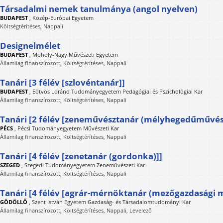
Társadalmi nemek tanulmánya (angol nyelven)
BUDAPEST
,
Közép-Európai Egyetem
Költségtérítéses, Nappali
Designelmélet
BUDAPEST
,
Moholy-Nagy Művészeti Egyetem
Államilag finanszírozott, Költségtérítéses, Nappali
Tanári [3 félév [szlovéntanár]]
BUDAPEST
,
Eötvös Loránd Tudományegyetem Pedagógiai és Pszichológiai Kar
Államilag finanszírozott, Költségtérítéses, Nappali
Tanári [2 félév [zeneművésztanár (mélyhegedűművész
PÉCS
,
Pécsi Tudományegyetem Művészeti Kar
Államilag finanszírozott, Költségtérítéses, Nappali
Tanári [4 félév [zenetanár (gordonka)]]
SZEGED
,
Szegedi Tudományegyetem Zeneművészeti Kar
Államilag finanszírozott, Költségtérítéses, Nappali
Tanári [4 félév [agrár-mérnöktanár (mezőgazdasági 
GÖDÖLLŐ
,
Szent István Egyetem Gazdaság- és Társadalomtudományi Kar
Államilag finanszírozott, Költségtérítéses, Nappali, Levelező