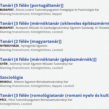
Tanári [5 félév [portugáltanár]]
BUDAPEST
,
Eötvös Loránd Tudományegyetem Pedagógiai és Pszichológiai Kar
Államilag finanszírozott, Költségtérítéses, Nappali
Tanári [3 félév [mérnöktanár (okleveles építészmérn
BUDAPEST
,
Budapesti Műszaki és Gazdaságtudományi Egyetem Gazdaság- és Társad
Államilag finanszírozott, Költségtérítéses, Levelező
Tanári [2 félév [magyartanár]]
NYÍREGYHÁZA
,
Nyíregyházi Egyetem
Államilag finanszírozott, Költségtérítéses, Levelező
Tanári [4 félév [mérnöktanár (gépészmérnök)]]
GYŐR
,
Széchenyi István Egyetem Műszaki Tudományi Kar
Államilag finanszírozott, Költségtérítéses, Levelező
Szociológia
MISKOLC
,
Miskolci Egyetem Bölcsészettudományi Kar
Államilag finanszírozott, Költségtérítéses, Nappali, Levelező
Tanári [3 félév [romológiatanár (romani nyelv és kult
PÉCS
,
Pécsi Tudományegyetem Bölcsészettudományi Kar
Költségtérítéses, Levelező