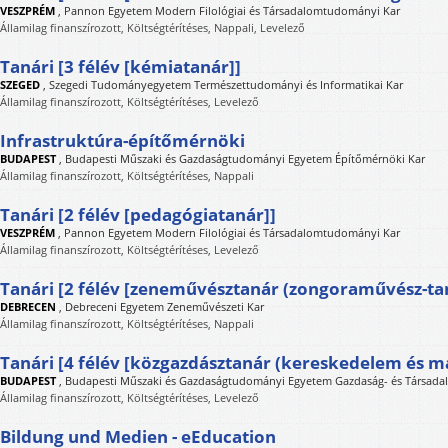
VESZPRÉM
,
Pannon Egyetem Modern Filológiai és Társadalomtudományi Kar
Államilag finanszírozott, Költségtérítéses, Nappali, Levelező
Tanári [3 félév [kémiatanár]]
SZEGED
,
Szegedi Tudományegyetem Természettudományi és Informatikai Kar
Államilag finanszírozott, Költségtérítéses, Levelező
Infrastruktúra-építőmérnöki
BUDAPEST
,
Budapesti Műszaki és Gazdaságtudományi Egyetem Építőmérnöki Kar
Államilag finanszírozott, Költségtérítéses, Nappali
Tanári [2 félév [pedagógiatanár]]
VESZPRÉM
,
Pannon Egyetem Modern Filológiai és Társadalomtudományi Kar
Államilag finanszírozott, Költségtérítéses, Levelező
Tanári [2 félév [zeneművésztanár (zongoraművész-tan
DEBRECEN
,
Debreceni Egyetem Zeneművészeti Kar
Államilag finanszírozott, Költségtérítéses, Nappali
Tanári [4 félév [közgazdásztanár (kereskedelem és m
BUDAPEST
,
Budapesti Műszaki és Gazdaságtudományi Egyetem Gazdaság- és Társad
Államilag finanszírozott, Költségtérítéses, Levelező
Bildung und Medien - eEducation