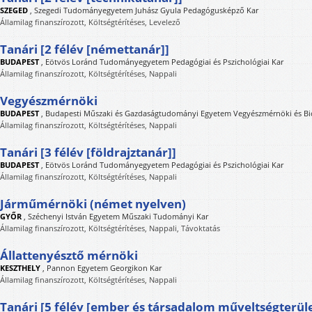
SZEGED
,
Szegedi Tudományegyetem Juhász Gyula Pedagógusképző Kar
Államilag finanszírozott, Költségtérítéses, Levelező
Tanári [2 félév [némettanár]]
BUDAPEST
,
Eötvös Loránd Tudományegyetem Pedagógiai és Pszichológiai Kar
Államilag finanszírozott, Költségtérítéses, Nappali
Vegyészmérnöki
BUDAPEST
,
Budapesti Műszaki és Gazdaságtudományi Egyetem Vegyészmérnöki és Bi
Államilag finanszírozott, Költségtérítéses, Nappali
Tanári [3 félév [földrajztanár]]
BUDAPEST
,
Eötvös Loránd Tudományegyetem Pedagógiai és Pszichológiai Kar
Államilag finanszírozott, Költségtérítéses, Nappali
Járműmérnöki (német nyelven)
GYŐR
,
Széchenyi István Egyetem Műszaki Tudományi Kar
Államilag finanszírozott, Költségtérítéses, Nappali, Távoktatás
Állattenyésztő mérnöki
KESZTHELY
,
Pannon Egyetem Georgikon Kar
Államilag finanszírozott, Költségtérítéses, Nappali
Tanári [5 félév [ember és társadalom műveltségterüle