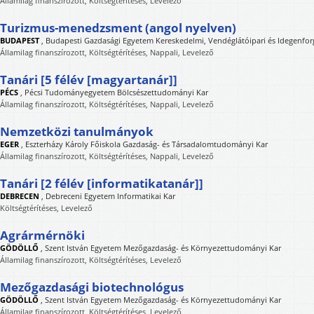
Államilag finanszírozott, Költségtérítéses, Levelező
Turizmus-menedzsment (angol nyelven)
BUDAPEST
,
Budapesti Gazdasági Egyetem Kereskedelmi, Vendéglátóipari és Idegenfor
Államilag finanszírozott, Költségtérítéses, Nappali, Levelező
Tanári [5 félév [magyartanár]]
PÉCS
,
Pécsi Tudományegyetem Bölcsészettudományi Kar
Államilag finanszírozott, Költségtérítéses, Nappali, Levelező
Nemzetközi tanulmányok
EGER
,
Eszterházy Károly Főiskola Gazdaság- és Társadalomtudományi Kar
Államilag finanszírozott, Költségtérítéses, Nappali, Levelező
Tanári [2 félév [informatikatanár]]
DEBRECEN
,
Debreceni Egyetem Informatikai Kar
Költségtérítéses, Levelező
Agrármérnöki
GÖDÖLLŐ
,
Szent István Egyetem Mezőgazdaság- és Környezettudományi Kar
Államilag finanszírozott, Költségtérítéses, Levelező
Mezőgazdasági biotechnológus
GÖDÖLLŐ
,
Szent István Egyetem Mezőgazdaság- és Környezettudományi Kar
Államilag finanszírozott, Költségtérítéses, Levelező