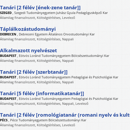
Tanári [2 félév [ének-zene tanár]]
SZEGED
,
Szegedi Tudományegyetem Juhász Gyula Pedagógusképző Kar
Államilag finanszírozott, Költségtérítéses, Levelező
Táplálkozástudományi
DEBRECEN
,
Debreceni Egyetem Általános Orvostudományi Kar
Államilag finanszírozott, Költségtérítéses, Nappali
Alkalmazott nyelvészet
BUDAPEST
,
Eötvös Loránd Tudományegyetem Bölcsészettudományi Kar
Államilag finanszírozott, Költségtérítéses, Nappali
Tanári [2 félév [szerbtanár]]
BUDAPEST
,
Eötvös Loránd Tudományegyetem Pedagógiai és Pszichológiai Kar
Államilag finanszírozott, Költségtérítéses, Nappali
Tanári [5 félév [informatikatanár]]
BUDAPEST
,
Eötvös Loránd Tudományegyetem Pedagógiai és Pszichológiai Kar
Államilag finanszírozott, Költségtérítéses, Nappali, Levelező
Tanári [2 félév [romológiatanár (romani nyelv és kult
PÉCS
,
Pécsi Tudományegyetem Bölcsészettudományi Kar
Államilag finanszírozott, Költségtérítéses, Levelező