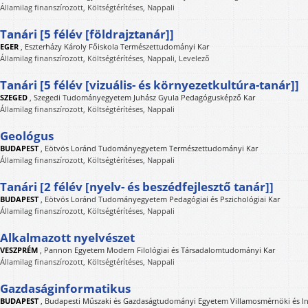
Államilag finanszírozott, Költségtérítéses, Nappali
Tanári [5 félév [földrajztanár]]
EGER
,
Eszterházy Károly Főiskola Természettudományi Kar
Államilag finanszírozott, Költségtérítéses, Nappali, Levelező
Tanári [5 félév [vizuális- és környezetkultúra-tanár]]
SZEGED
,
Szegedi Tudományegyetem Juhász Gyula Pedagógusképző Kar
Államilag finanszírozott, Költségtérítéses, Nappali
Geológus
BUDAPEST
,
Eötvös Loránd Tudományegyetem Természettudományi Kar
Államilag finanszírozott, Költségtérítéses, Nappali
Tanári [2 félév [nyelv- és beszédfejlesztő tanár]]
BUDAPEST
,
Eötvös Loránd Tudományegyetem Pedagógiai és Pszichológiai Kar
Államilag finanszírozott, Költségtérítéses, Nappali
Alkalmazott nyelvészet
VESZPRÉM
,
Pannon Egyetem Modern Filológiai és Társadalomtudományi Kar
Államilag finanszírozott, Költségtérítéses, Nappali
Gazdaságinformatikus
BUDAPEST
,
Budapesti Műszaki és Gazdaságtudományi Egyetem Villamosmérnöki és In