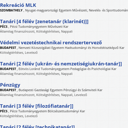
Rekreáció MLK
SZOMBATHELY
,
Nyugat-magyarországi Egyetem Művészeti, Nevelés- és Sporttudomán
Tanári [4 félév [zenetanár (klarinét)]]
PÉCS
,
Pécsi Tudományegyetem Művészeti Kar
Államilag finanszírozott, Költségtérítéses, Nappali
Védelmi vezetéstechnikai rendszertervező
BUDAPEST
,
Nemzeti Közszolgálati Egyetem Hadtudományi és Honvédtisztképző Kar
Költségtérítéses, Levelező
Tanári [2 félév [ukrán- és nemzetiségiukrán-tanár]]
BUDAPEST
,
Eötvös Loránd Tudományegyetem Pedagógiai és Pszichológiai Kar
Államilag finanszírozott, Költségtérítéses, Nappali
Pénzügy
BUDAPEST
,
Budapesti Gazdasági Egyetem Pénzügyi és Számviteli Kar
Államilag finanszírozott, Költségtérítéses, Nappali, Levelező
Tanári [3 félév [filozófiatanár]]
PÉCS
,
Pécsi Tudományegyetem Bölcsészettudományi Kar
Költségtérítéses, Levelező
Tanári [2 félév [technikatanár]]