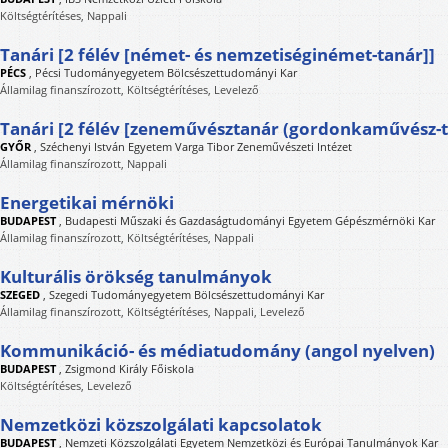
Költségtérítéses, Nappali
Tanári [2 félév [német- és nemzetiséginémet-tanár]]
PÉCS
,
Pécsi Tudományegyetem Bölcsészettudományi Kar
Államilag finanszírozott, Költségtérítéses, Levelező
Tanári [2 félév [zeneművésztanár (gordonkaművész-t
GYŐR
,
Széchenyi István Egyetem Varga Tibor Zeneművészeti Intézet
Államilag finanszírozott, Nappali
Energetikai mérnöki
BUDAPEST
,
Budapesti Műszaki és Gazdaságtudományi Egyetem Gépészmérnöki Kar
Államilag finanszírozott, Költségtérítéses, Nappali
Kulturális örökség tanulmányok
SZEGED
,
Szegedi Tudományegyetem Bölcsészettudományi Kar
Államilag finanszírozott, Költségtérítéses, Nappali, Levelező
Kommunikáció- és médiatudomány (angol nyelven)
BUDAPEST
,
Zsigmond Király Főiskola
Költségtérítéses, Levelező
Nemzetközi közszolgálati kapcsolatok
BUDAPEST
,
Nemzeti Közszolgálati Egyetem Nemzetközi és Európai Tanulmányok Kar