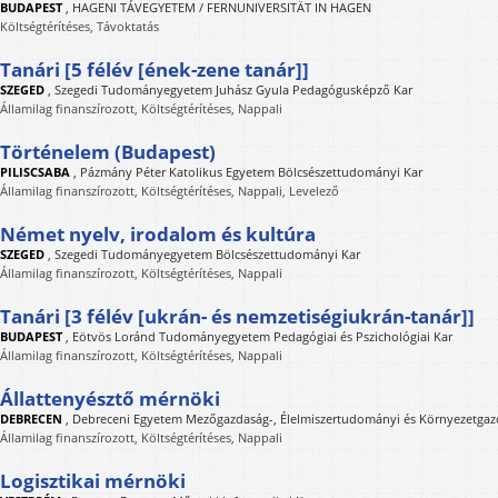
BUDAPEST
,
HAGENI TÁVEGYETEM / FERNUNIVERSITÄT IN HAGEN
Költségtérítéses, Távoktatás
Tanári [5 félév [ének-zene tanár]]
SZEGED
,
Szegedi Tudományegyetem Juhász Gyula Pedagógusképző Kar
Államilag finanszírozott, Költségtérítéses, Nappali
Történelem (Budapest)
PILISCSABA
,
Pázmány Péter Katolikus Egyetem Bölcsészettudományi Kar
Államilag finanszírozott, Költségtérítéses, Nappali, Levelező
Német nyelv, irodalom és kultúra
SZEGED
,
Szegedi Tudományegyetem Bölcsészettudományi Kar
Államilag finanszírozott, Költségtérítéses, Nappali
Tanári [3 félév [ukrán- és nemzetiségiukrán-tanár]]
BUDAPEST
,
Eötvös Loránd Tudományegyetem Pedagógiai és Pszichológiai Kar
Államilag finanszírozott, Költségtérítéses, Nappali
Állattenyésztő mérnöki
DEBRECEN
,
Debreceni Egyetem Mezőgazdaság-, Élelmiszertudományi és Környezetgaz
Államilag finanszírozott, Költségtérítéses, Nappali
Logisztikai mérnöki