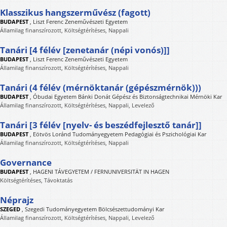
Klasszikus hangszerművész (fagott)
BUDAPEST
,
Liszt Ferenc Zeneművészeti Egyetem
Államilag finanszírozott, Költségtérítéses, Nappali
Tanári [4 félév [zenetanár (népi vonós)]]
BUDAPEST
,
Liszt Ferenc Zeneművészeti Egyetem
Államilag finanszírozott, Költségtérítéses, Nappali
Tanári (4 félév (mérnöktanár (gépészmérnök)))
BUDAPEST
,
Óbudai Egyetem Bánki Donát Gépész és Biztonságtechnikai Mérnöki Kar
Államilag finanszírozott, Költségtérítéses, Nappali, Levelező
Tanári [3 félév [nyelv- és beszédfejlesztő tanár]]
BUDAPEST
,
Eötvös Loránd Tudományegyetem Pedagógiai és Pszichológiai Kar
Államilag finanszírozott, Költségtérítéses, Nappali
Governance
BUDAPEST
,
HAGENI TÁVEGYETEM / FERNUNIVERSITÄT IN HAGEN
Költségtérítéses, Távoktatás
Néprajz
SZEGED
,
Szegedi Tudományegyetem Bölcsészettudományi Kar
Államilag finanszírozott, Költségtérítéses, Nappali, Levelező