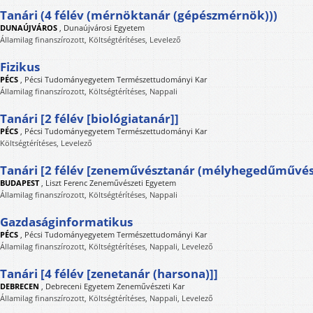
Tanári (4 félév (mérnöktanár (gépészmérnök)))
DUNAÚJVÁROS
,
Dunaújvárosi Egyetem
Államilag finanszírozott, Költségtérítéses, Levelező
Fizikus
PÉCS
,
Pécsi Tudományegyetem Természettudományi Kar
Államilag finanszírozott, Költségtérítéses, Nappali
Tanári [2 félév [biológiatanár]]
PÉCS
,
Pécsi Tudományegyetem Természettudományi Kar
Költségtérítéses, Levelező
Tanári [2 félév [zeneművésztanár (mélyhegedűművész
BUDAPEST
,
Liszt Ferenc Zeneművészeti Egyetem
Államilag finanszírozott, Költségtérítéses, Nappali
Gazdaságinformatikus
PÉCS
,
Pécsi Tudományegyetem Természettudományi Kar
Államilag finanszírozott, Költségtérítéses, Nappali, Levelező
Tanári [4 félév [zenetanár (harsona)]]
DEBRECEN
,
Debreceni Egyetem Zeneművészeti Kar
Államilag finanszírozott, Költségtérítéses, Nappali, Levelező