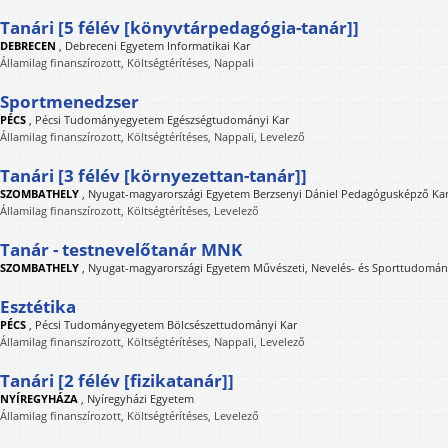
Tanári [5 félév [könyvtárpedagógia-tanár]]
DEBRECEN
,
Debreceni Egyetem Informatikai Kar
Államilag finanszírozott, Költségtérítéses, Nappali
Sportmenedzser
PÉCS
,
Pécsi Tudományegyetem Egészségtudományi Kar
Államilag finanszírozott, Költségtérítéses, Nappali, Levelező
Tanári [3 félév [környezettan-tanár]]
SZOMBATHELY
,
Nyugat-magyarországi Egyetem Berzsenyi Dániel Pedagógusképző Ka
Államilag finanszírozott, Költségtérítéses, Levelező
Tanár - testnevelőtanár MNK
SZOMBATHELY
,
Nyugat-magyarországi Egyetem Művészeti, Nevelés- és Sporttudomán
Esztétika
PÉCS
,
Pécsi Tudományegyetem Bölcsészettudományi Kar
Államilag finanszírozott, Költségtérítéses, Nappali, Levelező
Tanári [2 félév [fizikatanár]]
NYÍREGYHÁZA
,
Nyíregyházi Egyetem
Államilag finanszírozott, Költségtérítéses, Levelező