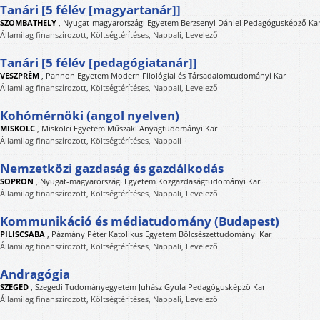
Tanári [5 félév [magyartanár]]
SZOMBATHELY
,
Nyugat-magyarországi Egyetem Berzsenyi Dániel Pedagógusképző Ka
Államilag finanszírozott, Költségtérítéses, Nappali, Levelező
Tanári [5 félév [pedagógiatanár]]
VESZPRÉM
,
Pannon Egyetem Modern Filológiai és Társadalomtudományi Kar
Államilag finanszírozott, Költségtérítéses, Nappali, Levelező
Kohómérnöki (angol nyelven)
MISKOLC
,
Miskolci Egyetem Műszaki Anyagtudományi Kar
Államilag finanszírozott, Költségtérítéses, Nappali
Nemzetközi gazdaság és gazdálkodás
SOPRON
,
Nyugat-magyarországi Egyetem Közgazdaságtudományi Kar
Államilag finanszírozott, Költségtérítéses, Nappali, Levelező
Kommunikáció és médiatudomány (Budapest)
PILISCSABA
,
Pázmány Péter Katolikus Egyetem Bölcsészettudományi Kar
Államilag finanszírozott, Költségtérítéses, Nappali, Levelező
Andragógia
SZEGED
,
Szegedi Tudományegyetem Juhász Gyula Pedagógusképző Kar
Államilag finanszírozott, Költségtérítéses, Nappali, Levelező