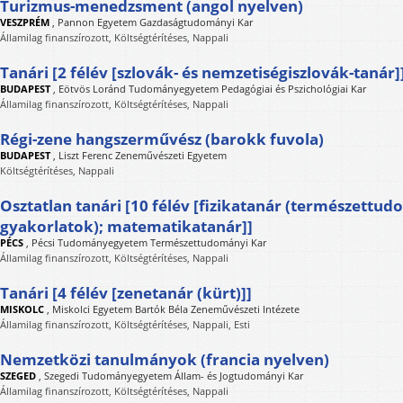
Turizmus-menedzsment (angol nyelven)
VESZPRÉM
,
Pannon Egyetem Gazdaságtudományi Kar
Államilag finanszírozott, Költségtérítéses, Nappali
Tanári [2 félév [szlovák- és nemzetiségiszlovák-tanár]
BUDAPEST
,
Eötvös Loránd Tudományegyetem Pedagógiai és Pszichológiai Kar
Államilag finanszírozott, Költségtérítéses, Nappali
Régi-zene hangszerművész (barokk fuvola)
BUDAPEST
,
Liszt Ferenc Zeneművészeti Egyetem
Költségtérítéses, Nappali
Osztatlan tanári [10 félév [fizikatanár (természettu
gyakorlatok); matematikatanár]]
PÉCS
,
Pécsi Tudományegyetem Természettudományi Kar
Államilag finanszírozott, Költségtérítéses, Nappali
Tanári [4 félév [zenetanár (kürt)]]
MISKOLC
,
Miskolci Egyetem Bartók Béla Zeneművészeti Intézete
Államilag finanszírozott, Költségtérítéses, Nappali, Esti
Nemzetközi tanulmányok (francia nyelven)
SZEGED
,
Szegedi Tudományegyetem Állam- és Jogtudományi Kar
Államilag finanszírozott, Költségtérítéses, Nappali