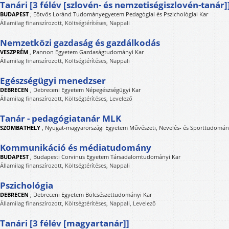
Tanári [3 félév [szlovén- és nemzetiségiszlovén-tanár]
BUDAPEST
,
Eötvös Loránd Tudományegyetem Pedagógiai és Pszichológiai Kar
Államilag finanszírozott, Költségtérítéses, Nappali
Nemzetközi gazdaság és gazdálkodás
VESZPRÉM
,
Pannon Egyetem Gazdaságtudományi Kar
Államilag finanszírozott, Költségtérítéses, Nappali
Egészségügyi menedzser
DEBRECEN
,
Debreceni Egyetem Népegészségügyi Kar
Államilag finanszírozott, Költségtérítéses, Levelező
Tanár - pedagógiatanár MLK
SZOMBATHELY
,
Nyugat-magyarországi Egyetem Művészeti, Nevelés- és Sporttudomán
Kommunikáció és médiatudomány
BUDAPEST
,
Budapesti Corvinus Egyetem Társadalomtudományi Kar
Államilag finanszírozott, Költségtérítéses, Nappali
Pszichológia
DEBRECEN
,
Debreceni Egyetem Bölcsészettudományi Kar
Államilag finanszírozott, Költségtérítéses, Nappali, Levelező
Tanári [3 félév [magyartanár]]