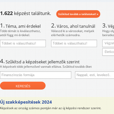
1.622
képzést találtunk.
Szűkítsd tovább a találatokat! »
1.
2.
3.
Téma, ami érdekel
Város, ahol tanulnál
Vé
Több témát is kiválaszthatsz,
Válaszd ki a városokat, melyek
Hogy ol
attól függ mi érdekel.
elérhetők számodra.
beiratko
Végzet
Életko
4.
Szűkítsd a képzéseket jellemzők szerint
A képzések több jellemzővel vannak ellátva. Szűkítsd tovább őket
Új szakképesítések 2024
Képzések az ország számos pontján már az új képzési rendszer szerint.