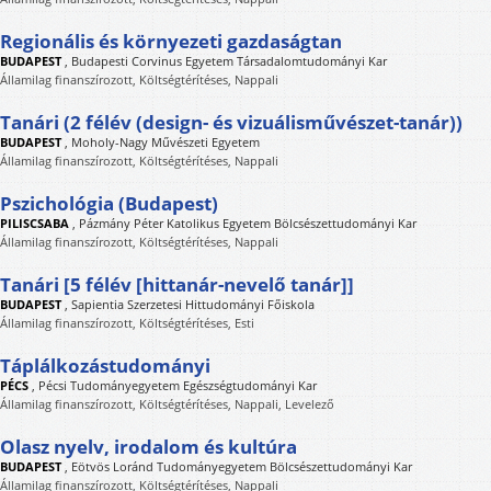
Regionális és környezeti gazdaságtan
BUDAPEST
,
Budapesti Corvinus Egyetem Társadalomtudományi Kar
Államilag finanszírozott, Költségtérítéses, Nappali
Tanári (2 félév (design- és vizuálisművészet-tanár))
BUDAPEST
,
Moholy-Nagy Művészeti Egyetem
Államilag finanszírozott, Költségtérítéses, Nappali
Pszichológia (Budapest)
PILISCSABA
,
Pázmány Péter Katolikus Egyetem Bölcsészettudományi Kar
Államilag finanszírozott, Költségtérítéses, Nappali
Tanári [5 félév [hittanár-nevelő tanár]]
BUDAPEST
,
Sapientia Szerzetesi Hittudományi Főiskola
Államilag finanszírozott, Költségtérítéses, Esti
Táplálkozástudományi
PÉCS
,
Pécsi Tudományegyetem Egészségtudományi Kar
Államilag finanszírozott, Költségtérítéses, Nappali, Levelező
Olasz nyelv, irodalom és kultúra
BUDAPEST
,
Eötvös Loránd Tudományegyetem Bölcsészettudományi Kar
Államilag finanszírozott, Költségtérítéses, Nappali