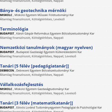
Államilag finanszírozott, Költségtérítéses, Nappali
Bánya- és geotechnika mérnöki
MISKOLC
,
Miskolci Egyetem Műszaki Földtudományi Kar
Államilag finanszírozott, Költségtérítéses, Levelező
Terminológia
BUDAPEST
,
Károli Gáspár Református Egyetem Bölcsészettudományi Kar
Államilag finanszírozott, Költségtérítéses, Nappali
Nemzetközi tanulmányok (magyar nyelven)
BUDAPEST
,
Budapesti Gazdasági Egyetem Külkereskedelmi Kar
Államilag finanszírozott, Költségtérítéses, Nappali, Levelező
Tanári [5 félév [pedagógiatanár]]
DEBRECEN
,
Debreceni Egyetem Bölcsészettudományi Kar
Államilag finanszírozott, Költségtérítéses, Nappali
Vállalkozásfejlesztés
MISKOLC
,
Miskolci Egyetem Gazdaságtudományi Kar
Államilag finanszírozott, Költségtérítéses, Nappali, Levelező
Tanári [3 félév [matematikatanár]]
BUDAPEST
,
Eötvös Loránd Tudományegyetem Pedagógiai és Pszichológiai Kar
Államilag finanszírozott, Költségtérítéses, Nappali