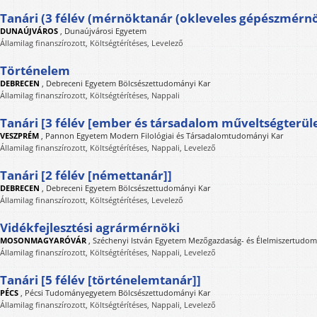
Tanári (3 félév (mérnöktanár (okleveles gépészmérnö
DUNAÚJVÁROS
,
Dunaújvárosi Egyetem
Államilag finanszírozott, Költségtérítéses, Levelező
Történelem
DEBRECEN
,
Debreceni Egyetem Bölcsészettudományi Kar
Államilag finanszírozott, Költségtérítéses, Nappali
Tanári [3 félév [ember és társadalom műveltségterüle
VESZPRÉM
,
Pannon Egyetem Modern Filológiai és Társadalomtudományi Kar
Államilag finanszírozott, Költségtérítéses, Nappali, Levelező
Tanári [2 félév [némettanár]]
DEBRECEN
,
Debreceni Egyetem Bölcsészettudományi Kar
Államilag finanszírozott, Költségtérítéses, Levelező
Vidékfejlesztési agrármérnöki
MOSONMAGYARÓVÁR
,
Széchenyi István Egyetem Mezőgazdaság- és Élelmiszertudom
Államilag finanszírozott, Költségtérítéses, Nappali, Levelező
Tanári [5 félév [történelemtanár]]
PÉCS
,
Pécsi Tudományegyetem Bölcsészettudományi Kar
Államilag finanszírozott, Költségtérítéses, Nappali, Levelező