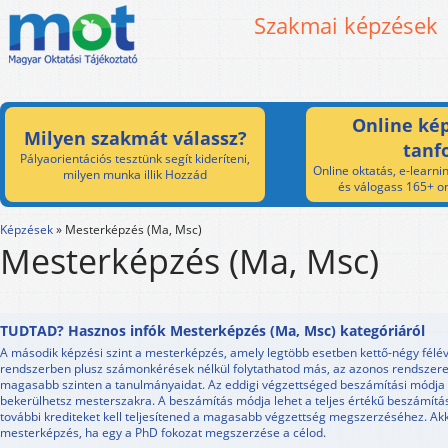
Szakmai képzések
Online kép
Milyen szakmát válassz?
tanf
Pályaorientációs tesztünk segít kideríteni,
Online oktatás, e-learnin
milyen munka illik Hozzád
és válogass 165+ on
Képzések
»
Mesterképzés (Ma, Msc)
Mesterképzés (Ma, Msc)
TUDTAD? Hasznos infók Mesterképzés (Ma, Msc) kategóriáról
A második képzési szint a mesterképzés, amely legtöbb esetben kettő-négy félév
rendszerben plusz számonkérések nélkül folytathatod más, az azonos rendszere
magasabb szinten a tanulmányaidat. Az eddigi végzettséged beszámítási módja 
bekerülhetsz mesterszakra. A beszámítás módja lehet a teljes értékű beszámítá
további krediteket kell teljesítened a magasabb végzettség megszerzéséhez. Ak
mesterképzés, ha egy a PhD fokozat megszerzése a célod.