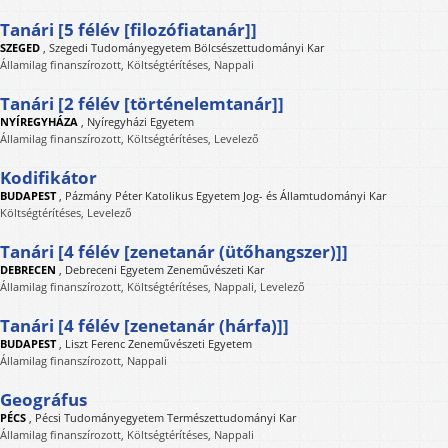
Tanári [5 félév [filozófiatanár]]
SZEGED
,
Szegedi Tudományegyetem Bölcsészettudományi Kar
Államilag finanszírozott, Költségtérítéses, Nappali
Tanári [2 félév [történelemtanár]]
NYÍREGYHÁZA
,
Nyíregyházi Egyetem
Államilag finanszírozott, Költségtérítéses, Levelező
Kodifikátor
BUDAPEST
,
Pázmány Péter Katolikus Egyetem Jog- és Államtudományi Kar
Költségtérítéses, Levelező
Tanári [4 félév [zenetanár (ütőhangszer)]]
DEBRECEN
,
Debreceni Egyetem Zeneművészeti Kar
Államilag finanszírozott, Költségtérítéses, Nappali, Levelező
Tanári [4 félév [zenetanár (hárfa)]]
BUDAPEST
,
Liszt Ferenc Zeneművészeti Egyetem
Államilag finanszírozott, Nappali
Geográfus
PÉCS
,
Pécsi Tudományegyetem Természettudományi Kar
Államilag finanszírozott, Költségtérítéses, Nappali