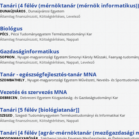
Tanári (4 félév (mérnöktanár (mérnök informatikus))
DUNAÚJVÁROS
,
Dunaújvárosi Egyetem
Államilag finanszírozott, Költségtérítéses, Levelező
Biológus
PÉCS
,
Pécsi Tudományegyetem Természettudományi Kar
Államilag finanszírozott, Költségtérítéses, Nappali
Gazdaságinformatikus
SOPRON
,
Nyugat-magyarországi Egyetem Simonyi Károly Műszaki, Faanyag-tudományi
Államilag finanszírozott, Költségtérítéses, Nappali, Levelező
Tanár - egészségfejlesztés-tanár MNA
SZOMBATHELY
,
Nyugat-magyarországi Egyetem Művészeti, Nevelés- és Sporttudomán
Vezetés és szervezés MNA
DEBRECEN
,
Debreceni Egyetem Közgazdaság- és Gazdaságtudományi Kar
Tanári [5 félév [biológiatanár]]
SZEGED
,
Szegedi Tudományegyetem Természettudományi és Informatikai Kar
Államilag finanszírozott, Költségtérítéses, Nappali
Tanári [4 félév [agrár-mérnöktanár (mezőgazdasági 
MOSONMAGYARÓVÁR
,
Széchenyi István Egyetem Mezőgazdaság- és Élelmiszertudom