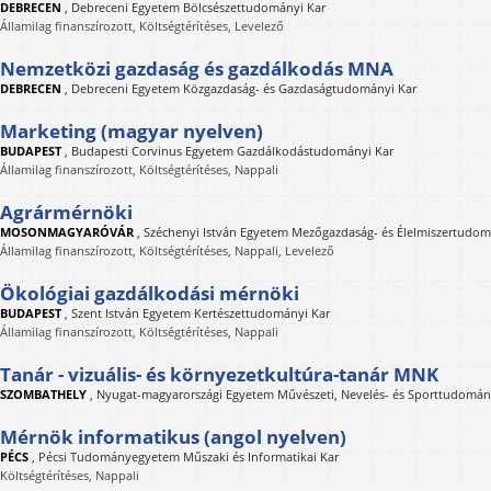
DEBRECEN
,
Debreceni Egyetem Bölcsészettudományi Kar
Államilag finanszírozott, Költségtérítéses, Levelező
Nemzetközi gazdaság és gazdálkodás MNA
DEBRECEN
,
Debreceni Egyetem Közgazdaság- és Gazdaságtudományi Kar
Marketing (magyar nyelven)
BUDAPEST
,
Budapesti Corvinus Egyetem Gazdálkodástudományi Kar
Államilag finanszírozott, Költségtérítéses, Nappali
Agrármérnöki
MOSONMAGYARÓVÁR
,
Széchenyi István Egyetem Mezőgazdaság- és Élelmiszertudom
Államilag finanszírozott, Költségtérítéses, Nappali, Levelező
Ökológiai gazdálkodási mérnöki
BUDAPEST
,
Szent István Egyetem Kertészettudományi Kar
Államilag finanszírozott, Költségtérítéses, Nappali
Tanár - vizuális- és környezetkultúra-tanár MNK
SZOMBATHELY
,
Nyugat-magyarországi Egyetem Művészeti, Nevelés- és Sporttudomán
Mérnök informatikus (angol nyelven)
PÉCS
,
Pécsi Tudományegyetem Műszaki és Informatikai Kar
Költségtérítéses, Nappali