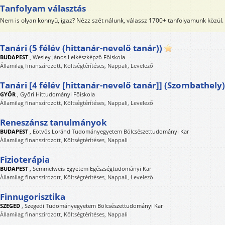
Tanfolyam választás
Nem is olyan könnyű, igaz? Nézz szét nálunk, válassz 1700+ tanfolyamunk közül.
Tanári (5 félév (hittanár-nevelő tanár))
BUDAPEST
,
Wesley János Lelkészképző Főiskola
Államilag finanszírozott, Költségtérítéses, Nappali, Levelező
Tanári [4 félév [hittanár-nevelő tanár]] (Szombathely)
GYŐR
,
Győri Hittudományi Főiskola
Államilag finanszírozott, Költségtérítéses, Nappali, Levelező
Reneszánsz tanulmányok
BUDAPEST
,
Eötvös Loránd Tudományegyetem Bölcsészettudományi Kar
Államilag finanszírozott, Költségtérítéses, Nappali
Fizioterápia
BUDAPEST
,
Semmelweis Egyetem Egészségtudományi Kar
Államilag finanszírozott, Költségtérítéses, Nappali, Levelező
Finnugorisztika
SZEGED
,
Szegedi Tudományegyetem Bölcsészettudományi Kar
Államilag finanszírozott, Költségtérítéses, Nappali