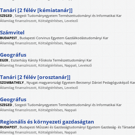
Tanári [2 félév [kémiatanár]]
SZEGED
,
Szegedi Tudományegyetem Természettudományi és Informatikai Kar
Államilag finanszírozott, Költségtérítéses, Levelező
Számvitel
BUDAPEST
,
Budapesti Corvinus Egyetem Gazdálkodástudományi Kar
Államilag finanszírozott, Költségtérítéses, Nappali
Geográfus
EGER
,
Eszterházy Károly Főiskola Természettudományi Kar
Államilag finanszírozott, Költségtérítéses, Nappali, Levelező
Tanári [2 félév [orosztanár]]
SZOMBATHELY
,
Nyugat-magyarországi Egyetem Berzsenyi Dániel Pedagógusképző Ka
Államilag finanszírozott, Költségtérítéses, Levelező
Geográfus
SZEGED
,
Szegedi Tudományegyetem Természettudományi és Informatikai Kar
Államilag finanszírozott, Költségtérítéses, Nappali
Regionális és környezeti gazdaságtan
BUDAPEST
,
Budapesti Műszaki és Gazdaságtudományi Egyetem Gazdaság- és Társad
Államilag finanszírozott, Költségtérítéses, Nappali