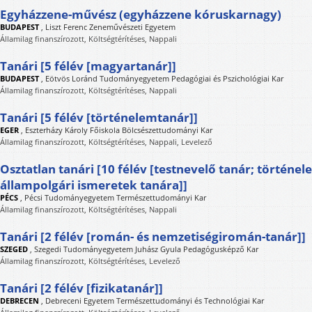
Egyházzene-művész (egyházzene kóruskarnagy)
BUDAPEST
,
Liszt Ferenc Zeneművészeti Egyetem
Államilag finanszírozott, Költségtérítéses, Nappali
Tanári [5 félév [magyartanár]]
BUDAPEST
,
Eötvös Loránd Tudományegyetem Pedagógiai és Pszichológiai Kar
Államilag finanszírozott, Költségtérítéses, Nappali
Tanári [5 félév [történelemtanár]]
EGER
,
Eszterházy Károly Főiskola Bölcsészettudományi Kar
Államilag finanszírozott, Költségtérítéses, Nappali, Levelező
Osztatlan tanári [10 félév [testnevelő tanár; történe
állampolgári ismeretek tanára]]
PÉCS
,
Pécsi Tudományegyetem Természettudományi Kar
Államilag finanszírozott, Költségtérítéses, Nappali
Tanári [2 félév [román- és nemzetiségiromán-tanár]]
SZEGED
,
Szegedi Tudományegyetem Juhász Gyula Pedagógusképző Kar
Államilag finanszírozott, Költségtérítéses, Levelező
Tanári [2 félév [fizikatanár]]
DEBRECEN
,
Debreceni Egyetem Természettudományi és Technológiai Kar