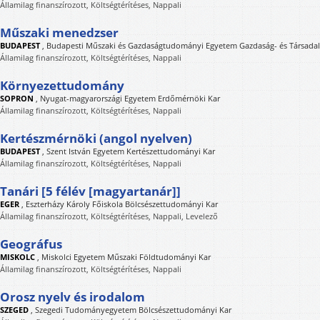
Államilag finanszírozott, Költségtérítéses, Nappali
Műszaki menedzser
BUDAPEST
,
Budapesti Műszaki és Gazdaságtudományi Egyetem Gazdaság- és Társad
Államilag finanszírozott, Költségtérítéses, Nappali
Környezettudomány
SOPRON
,
Nyugat-magyarországi Egyetem Erdőmérnöki Kar
Államilag finanszírozott, Költségtérítéses, Nappali
Kertészmérnöki (angol nyelven)
BUDAPEST
,
Szent István Egyetem Kertészettudományi Kar
Államilag finanszírozott, Költségtérítéses, Nappali
Tanári [5 félév [magyartanár]]
EGER
,
Eszterházy Károly Főiskola Bölcsészettudományi Kar
Államilag finanszírozott, Költségtérítéses, Nappali, Levelező
Geográfus
MISKOLC
,
Miskolci Egyetem Műszaki Földtudományi Kar
Államilag finanszírozott, Költségtérítéses, Nappali
Orosz nyelv és irodalom
SZEGED
,
Szegedi Tudományegyetem Bölcsészettudományi Kar