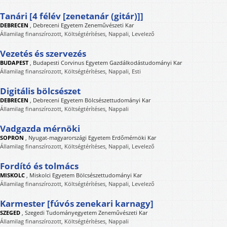
Tanári [4 félév [zenetanár (gitár)]]
DEBRECEN
,
Debreceni Egyetem Zeneművészeti Kar
Államilag finanszírozott, Költségtérítéses, Nappali, Levelező
Vezetés és szervezés
BUDAPEST
,
Budapesti Corvinus Egyetem Gazdálkodástudományi Kar
Államilag finanszírozott, Költségtérítéses, Nappali, Esti
Digitális bölcsészet
DEBRECEN
,
Debreceni Egyetem Bölcsészettudományi Kar
Államilag finanszírozott, Költségtérítéses, Nappali
Vadgazda mérnöki
SOPRON
,
Nyugat-magyarországi Egyetem Erdőmérnöki Kar
Államilag finanszírozott, Költségtérítéses, Nappali, Levelező
Fordító és tolmács
MISKOLC
,
Miskolci Egyetem Bölcsészettudományi Kar
Államilag finanszírozott, Költségtérítéses, Nappali, Levelező
Karmester [fúvós zenekari karnagy]
SZEGED
,
Szegedi Tudományegyetem Zeneművészeti Kar
Államilag finanszírozott, Költségtérítéses, Nappali