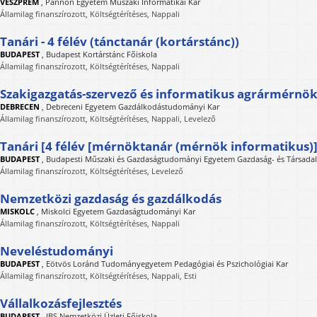
VESZPRÉM
,
Pannon Egyetem Műszaki Informatikai Kar
Államilag finanszírozott, Költségtérítéses, Nappali
Tanári - 4 félév (tánctanár (kortárstánc))
BUDAPEST
,
Budapest Kortárstánc Főiskola
Államilag finanszírozott, Költségtérítéses, Nappali
Szakigazgatás-szervező és informatikus agrármérnök
DEBRECEN
,
Debreceni Egyetem Gazdálkodástudományi Kar
Államilag finanszírozott, Költségtérítéses, Nappali, Levelező
Tanári [4 félév [mérnöktanár (mérnök informatikus)]
BUDAPEST
,
Budapesti Műszaki és Gazdaságtudományi Egyetem Gazdaság- és Társad
Államilag finanszírozott, Költségtérítéses, Levelező
Nemzetközi gazdaság és gazdálkodás
MISKOLC
,
Miskolci Egyetem Gazdaságtudományi Kar
Államilag finanszírozott, Költségtérítéses, Nappali
Neveléstudományi
BUDAPEST
,
Eötvös Loránd Tudományegyetem Pedagógiai és Pszichológiai Kar
Államilag finanszírozott, Költségtérítéses, Nappali, Esti
Vállalkozásfejlesztés
BUDAPEST
,
IBS Nemzetközi Üzleti Főiskola