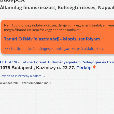
Államilag finanszírozott, Költségtérítéses, Nappal
Nem tudjuk, hogy indul-e a képzés, de ajánlunk egy másik tanfolyamkeres
megtalálhatod ezt képzést vagy ehhez hasonlókat:
Tanári [3 félév [olasztanár]] - képzés, tanfolyam
>>> Kattints ide, és böngéssz tanfolyamkereső oldalunkon.
ELTE-PPK - Eötvös Loránd Tudományegyetem Pedagógiai és Pszi
1075 Budapest , Kazinczy u. 23-27.
Térkép
Tovább az intézmény oldalára →
A képzés 2016. szeptemberben indul.