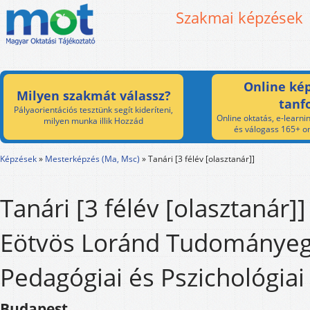
Szakmai képzések
Online kép
Milyen szakmát válassz?
tanf
Pályaorientációs tesztünk segít kideríteni,
Online oktatás, e-learnin
milyen munka illik Hozzád
és válogass 165+ on
Képzések
»
Mesterképzés (Ma, Msc)
»
Tanári [3 félév [olasztanár]]
Tanári [3 félév [olasztanár]]
Eötvös Loránd Tudománye
Pedagógiai és Pszichológiai
Budapest