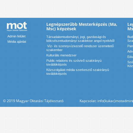
Legnépszerűbb Mesterképzés (Ma,
Le
Msc) képzések
Ms
Admin felület
Társadalomtudományi, jogi, gazdasági és
Bud
bölcsészettudományi szaklektor angol nyelvből
Sza
Média ajánlat
Víz- és szennyvízkezelő rendszer üzemeltető
Pan
szakember
Adv
Kulturális menedzser
Edu
Public relations és szóvivő szakirányú
Szé
továbbképzés
Köz
Közszolgálati média szerkesztő szakirányú
továbbképzés
© 2019 Magyar Oktatási Tájékoztató Kapcsolat: info(kukac)motadmin(