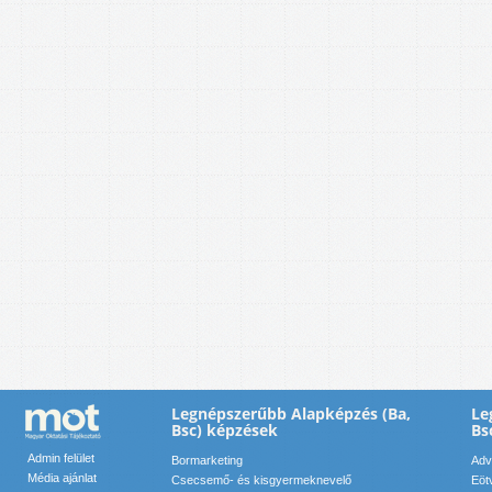
Legnépszerűbb Alapképzés (Ba,
Le
Bsc) képzések
Bs
Admin felület
Bormarketing
Adv
Média ajánlat
Csecsemő- és kisgyermeknevelő
Eöt