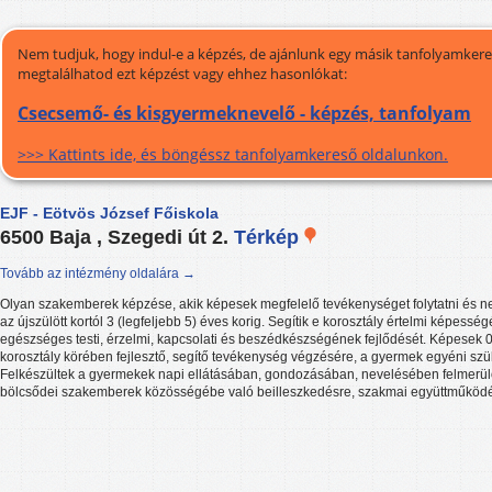
Nem tudjuk, hogy indul-e a képzés, de ajánlunk egy másik tanfolyamkeres
megtalálhatod ezt képzést vagy ehhez hasonlókat:
Csecsemő- és kisgyermeknevelő - képzés, tanfolyam
>>> Kattints ide, és böngéssz tanfolyamkereső oldalunkon.
EJF - Eötvös József Főiskola
6500 Baja , Szegedi út 2.
Térkép
Tovább az intézmény oldalára →
Olyan szakemberek képzése, akik képesek megfelelő tevékenységet folytatni és n
az újszülött kortól 3 (legfeljebb 5) éves korig. Segítik e korosztály értelmi képesség
egészséges testi, érzelmi, kapcsolati és beszédkészségének fejlődését. Képesek 0-
korosztály körében fejlesztő, segítő tevékenység végzésére, a gyermek egyéni szü
Felkészültek a gyermekek napi ellátásában, gondozásában, nevelésében felmerül
bölcsődei szakemberek közösségébe való beilleszkedésre, szakmai együttműködé