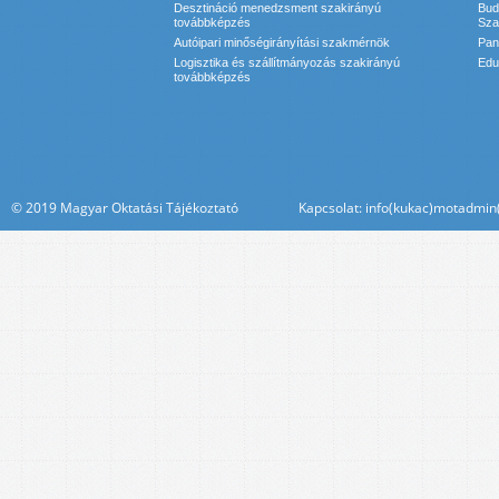
Desztináció menedzsment szakirányú
Bud
továbbképzés
Sza
Autóipari minőségirányítási szakmérnök
Pan
Logisztika és szállítmányozás szakirányú
Edu
továbbképzés
© 2019 Magyar Oktatási Tájékoztató Kapcsolat: info(kukac)motadmin(