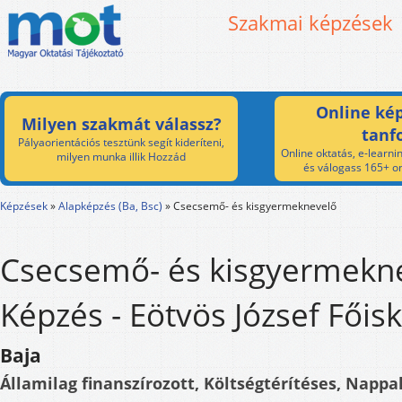
Szakmai képzések
Online kép
Milyen szakmát válassz?
tanf
Pályaorientációs tesztünk segít kideríteni,
Online oktatás, e-learnin
milyen munka illik Hozzád
és válogass 165+ on
Képzések
»
Alapképzés (Ba, Bsc)
»
Csecsemő- és kisgyermeknevelő
Csecsemő- és kisgyermekn
Képzés - Eötvös József Főis
Baja
Államilag finanszírozott, Költségtérítéses, Nappal