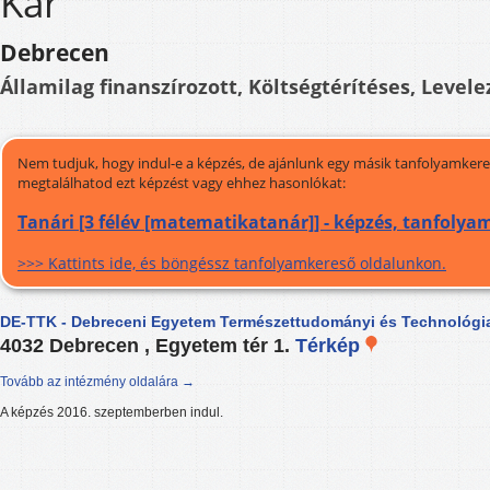
Kar
Debrecen
Államilag finanszírozott, Költségtérítéses, Levele
Nem tudjuk, hogy indul-e a képzés, de ajánlunk egy másik tanfolyamkeres
megtalálhatod ezt képzést vagy ehhez hasonlókat:
Tanári [3 félév [matematikatanár]] - képzés, tanfolya
>>> Kattints ide, és böngéssz tanfolyamkereső oldalunkon.
DE-TTK - Debreceni Egyetem Természettudományi és Technológia
4032 Debrecen , Egyetem tér 1.
Térkép
Tovább az intézmény oldalára →
A képzés 2016. szeptemberben indul.