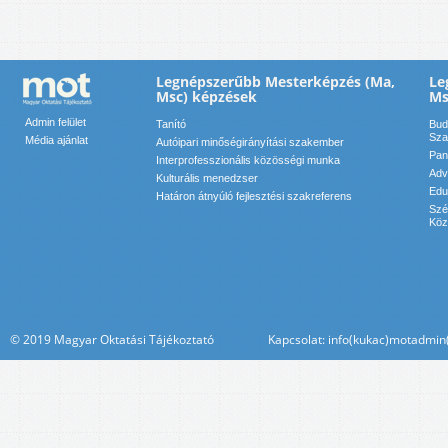
Legnépszerűbb Mesterképzés (Ma,
Le
Msc) képzések
Ms
Admin felület
Tanító
Bud
Sza
Média ajánlat
Autóipari minőségirányítási szakember
Pan
Interprofesszionális közösségi munka
Adv
Kulturális menedzser
Edu
Határon átnyúló fejlesztési szakreferens
Szé
Köz
© 2019 Magyar Oktatási Tájékoztató Kapcsolat: info(kukac)motadmin(