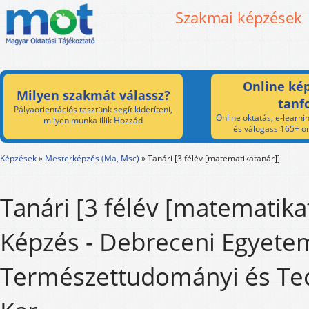
Szakmai képzések
Online kép
Milyen szakmát válassz?
tanf
Pályaorientációs tesztünk segít kideríteni,
Online oktatás, e-learnin
milyen munka illik Hozzád
és válogass 165+ on
Képzések
»
Mesterképzés (Ma, Msc)
»
Tanári [3 félév [matematikatanár]]
Tanári [3 félév [matematika
Képzés - Debreceni Egyete
Természettudományi és Tec