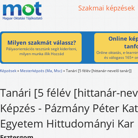
Szakmai képzések
Online kép
Milyen szakmát válassz?
tanf
Pályaorientációs tesztünk segít kideríteni,
Online oktatás, e-learnin
milyen munka illik Hozzád
és válogass 165+ on
Képzések
»
Mesterképzés (Ma, Msc)
»
Tanári [5 félév [hittanár-nevelő tanár]]
Tanári [5 félév [hittanár-nev
Képzés - Pázmány Péter Kat
Egyetem Hittudományi Kar
Esztergom