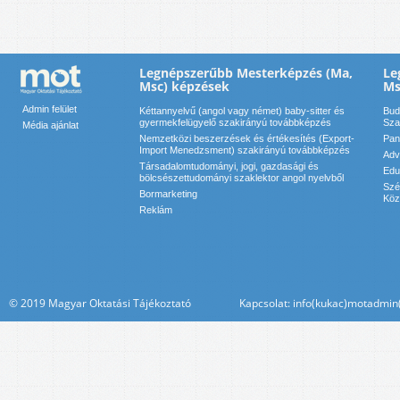
Legnépszerűbb Mesterképzés (Ma,
Le
Msc) képzések
Ms
Admin felület
Kéttannyelvű (angol vagy német) baby-sitter és
Bud
gyermekfelügyelő szakirányú továbbképzés
Sza
Média ajánlat
Nemzetközi beszerzések és értékesítés (Export-
Pan
Import Menedzsment) szakirányú továbbképzés
Adv
Társadalomtudományi, jogi, gazdasági és
Edu
bölcsészettudományi szaklektor angol nyelvből
Szé
Bormarketing
Köz
Reklám
© 2019 Magyar Oktatási Tájékoztató Kapcsolat: info(kukac)motadmin(