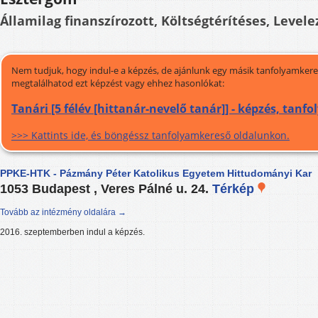
Államilag finanszírozott, Költségtérítéses, Levele
Nem tudjuk, hogy indul-e a képzés, de ajánlunk egy másik tanfolyamkeres
megtalálhatod ezt képzést vagy ehhez hasonlókat:
Tanári [5 félév [hittanár-nevelő tanár]] - képzés, tanf
>>> Kattints ide, és böngéssz tanfolyamkereső oldalunkon.
PPKE-HTK - Pázmány Péter Katolikus Egyetem Hittudományi Kar
1053 Budapest , Veres Pálné u. 24.
Térkép
Tovább az intézmény oldalára →
2016. szeptemberben indul a képzés.