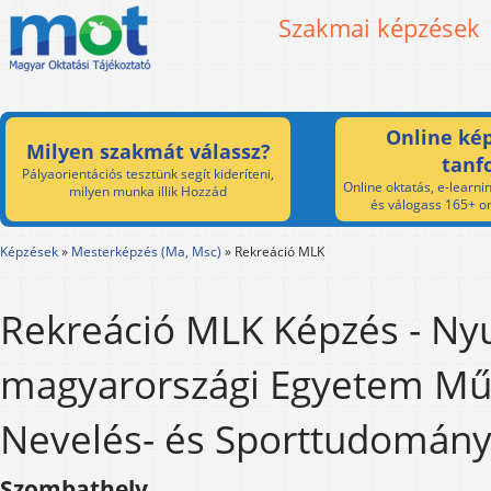
Szakmai képzések
Online kép
Milyen szakmát válassz?
tanf
Pályaorientációs tesztünk segít kideríteni,
Online oktatás, e-learnin
milyen munka illik Hozzád
és válogass 165+ on
Képzések
»
Mesterképzés (Ma, Msc)
»
Rekreáció MLK
Rekreáció MLK Képzés - Ny
magyarországi Egyetem Műv
Nevelés- és Sporttudomány
Szombathely