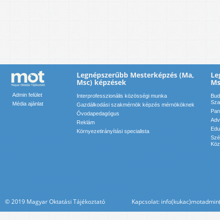
Legnépszerűbb Mesterképzés (Ma,
Le
Msc) képzések
Ms
Admin felület
Interprofesszionális közösségi munka
Bud
Sza
Média ajánlat
Gazdálkodási szakmérnök képzés mérnököknek
Pan
Óvodapedagógus
Adv
Reklám
Edu
Környezetirányítási specialista
Szé
Köz
© 2019 Magyar Oktatási Tájékoztató Kapcsolat: info(kukac)motadmin(