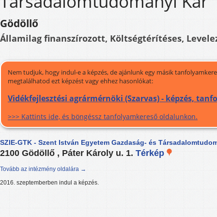
Társadalomtudományi Kar
Gödöllő
Államilag finanszírozott, Költségtérítéses, Levele
Nem tudjuk, hogy indul-e a képzés, de ajánlunk egy másik tanfolyamkeres
megtalálhatod ezt képzést vagy ehhez hasonlókat:
Vidékfejlesztési agrármérnöki (Szarvas) - képzés, tan
>>> Kattints ide, és böngéssz tanfolyamkereső oldalunkon.
SZIE-GTK - Szent István Egyetem Gazdaság- és Társadalomtudom
2100 Gödöllő , Páter Károly u. 1.
Térkép
Tovább az intézmény oldalára →
2016. szeptemberben indul a képzés.