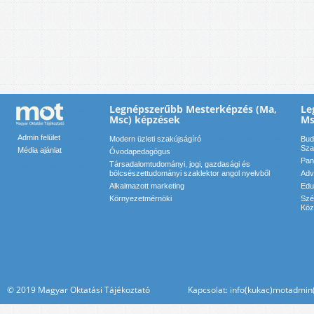
Legnépszerűbb Mesterképzés (Ma,
Le
Msc) képzések
Ms
Admin felület
Modern üzleti szakújságíró
Bud
Sza
Média ajánlat
Óvodapedagógus
Pan
Társadalomtudományi, jogi, gazdasági és
bölcsészettudományi szaklektor angol nyelvből
Adv
Alkalmazott marketing
Edu
Környezetmérnöki
Szé
Köz
© 2019 Magyar Oktatási Tájékoztató Kapcsolat: info(kukac)motadmin(