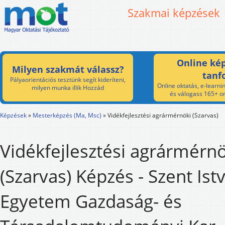
Szakmai képzések
Online kép
Milyen szakmát válassz?
tanf
Pályaorientációs tesztünk segít kideríteni,
Online oktatás, e-learnin
milyen munka illik Hozzád
és válogass 165+ on
Képzések
»
Mesterképzés (Ma, Msc)
»
Vidékfejlesztési agrármérnöki (Szarvas)
Vidékfejlesztési agrármérnö
(Szarvas) Képzés - Szent Ist
Egyetem Gazdaság- és