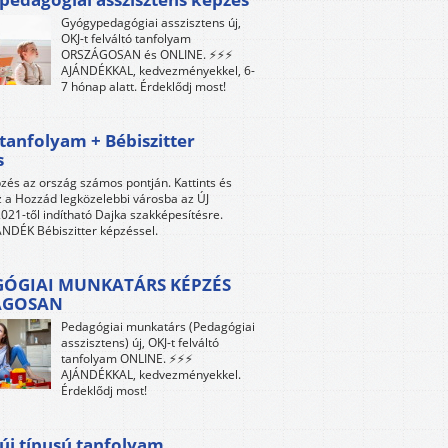
Gyógypedagógiai asszisztens új,
OKJ-t felváltó tanfolyam
ORSZÁGOSAN és ONLINE. ⚡⚡⚡
AJÁNDÉKKAL, kedvezményekkel, 6-
7 hónap alatt. Érdeklődj most!
tanfolyam + Bébiszitter
s
zés az ország számos pontján. Kattints és
z a Hozzád legközelebbi városba az ÚJ
021-től indítható Dajka szakképesítésre.
NDÉK Bébiszitter képzéssel.
ÓGIAI MUNKATÁRS KÉPZÉS
ÁGOSAN
Pedagógiai munkatárs (Pedagógiai
asszisztens) új, OKJ-t felváltó
tanfolyam ONLINE. ⚡⚡⚡
AJÁNDÉKKAL, kedvezményekkel.
Érdeklődj most!
új típusú tanfolyam