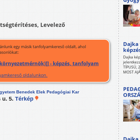
ltségtérítéses, Levelező
Dajka 
jánlunk egy másik tanfolyamkereső oldalt, ahol
képzé
asonlókat:
Dajka kép
jelentkez
(környezetmérnök)]] - képzés, tanfolyam
TÍPUSÚ, 2
MOST AJÁ
olyamkereső oldalunkon.
PEDAG
gyetem Benedek Elek Pedagógiai Kar
ORSZ
 u. 5.
Térkép
Dajka 