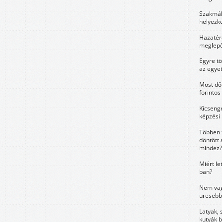
Szakmák 
helyezk
Hazatérő
meglepő
Egyre t
az egye
Most dől
forintos
Kicsenge
képzési
Többen 
döntött 
mindez?
Miért le
ban?
Nem vag
üresebb
Latyak, 
kutyák 