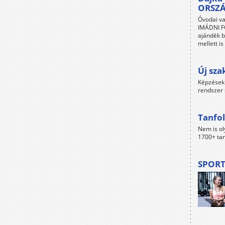
ORSZ
Óvodai va
IMÁDNI FO
ajándék b
mellett i
Új sza
Képzések 
rendszer 
Tanfol
Nem is ol
1700+ tan
SPORT