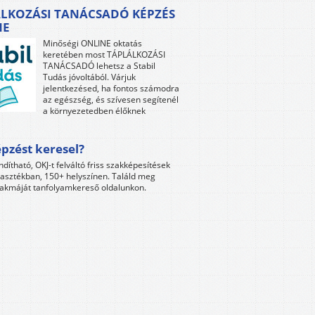
LKOZÁSI TANÁCSADÓ KÉPZÉS
NE
Minőségi ONLINE oktatás
keretében most TÁPLÁLKOZÁSI
TANÁCSADÓ lehetsz a Stabil
Tudás jóvoltából. Várjuk
jelentkezésed, ha fontos számodra
az egészség, és szívesen segítenél
a környezetedben élőknek
pzést keresel?
ndítható, OKJ-t felváltó friss szakképesítések
lasztékban, 150+ helyszínen. Találd meg
akmáját tanfolyamkereső oldalunkon.