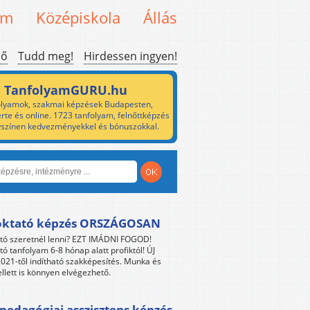
em
Középiskola
Állás
ső
Tudd meg!
Hirdessen ingyen!
TanfolyamGURU.hu
lyamok, szakmai képzések Budapesten,
rte és online. 1723 tanfolyam, felnőttképzés
yszínen kedvezményekkel és bónuszokkal.
oktató képzés ORSZÁGOSAN
tó szeretnél lenni? EZT IMÁDNI FOGOD!
tó tanfolyam 6-8 hónap alatt profiktól! ÚJ
021-től indítható szakképesítés. Munka és
llett is könnyen elvégezhető.
edagógiai asszisztens képzés