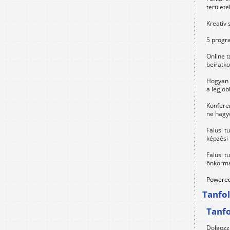
területe
Kreatív 
5 progra
Online t
beiratko
Hogyan 
a legjo
Konfere
ne hagyd
Falusi t
képzési
Falusi t
önkormá
Powered
Tanfo
Tanf
Dolgozz 