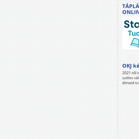
TÁPLÁ
ONLI
OKJ ké
2021-től i
széles vá
álmaid sz