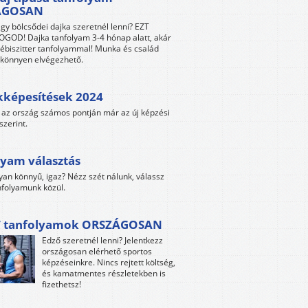
ÁGOSAN
gy bölcsődei dajka szeretnél lenni? EZT
GOD! Dajka tanfolyam 3-4 hónap alatt, akár
ébiszitter tanfolyammal! Munka és család
s könnyen elvégezhető.
kképesítések 2024
az ország számos pontján már az új képzési
szerint.
yam választás
yan könnyű, igaz? Nézz szét nálunk, válassz
folyamunk közül.
 tanfolyamok ORSZÁGOSAN
Edző szeretnél lenni? Jelentkezz
országosan elérhető sportos
képzéseinkre. Nincs rejtett költség,
és kamatmentes részletekben is
fizethetsz!