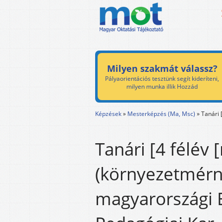
Milyen szakmát válassz?
Pályaorientációs tesztünk segít kideríteni,
milyen munka illik Hozzád
Képzések
»
Mesterképzés (Ma, Msc)
»
Tanári 
Tanári [4 félév
(környezetmérnö
magyarországi 