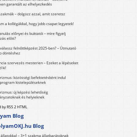
ken garantált az elhelyezkedés
szakmák – dolgozz azzal, amit szeretsz
m a kollégákkal, hogy jobb csapat legyetek!
anulás előnyei és buktatói – mire figyelj
zás előtt?
válassz felnőttképzést 2025-ben? – Útmutató
bb döntéshez
ncia szervezés mesterien – Ezeket a lépéseket
 ki!
urizmus: közösségi befektetésként indul
 program kistelepüléseknek
urizmus: új képzési lehetőség
nyzatoknak és helyieknek
 by RSS 2 HTML
lyam Blog
olyamOKJ.hu Blog
állatokkal – 3+1 szakma állatbarátoknak