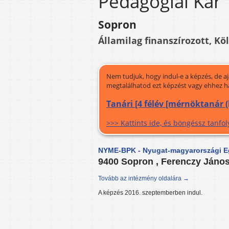
Pedagógiai Kar
Sopron
Államilag finanszírozott, Kö
Nem tudjuk, hogy indul-e a képzés, de a
megtalálhatod ezt képzést vagy ehhez h
Tanári [4 félév [mérnöktanár 
>>> Kattints ide, és böngéssz tanf
NYME-BPK - Nyugat-magyarországi E
9400 Sopron , Ferenczy János
Tovább az intézmény oldalára →
A képzés 2016. szeptemberben indul.