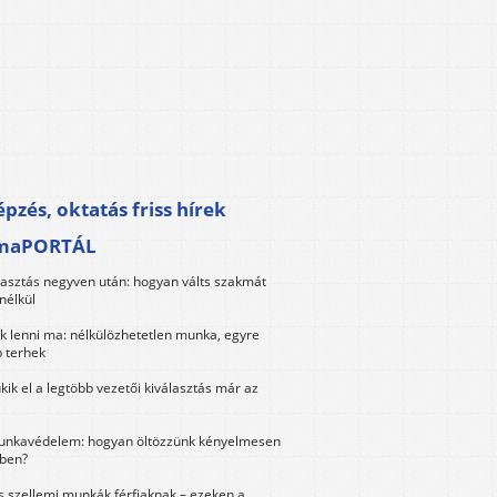
pzés, oktatás friss hírek
maPORTÁL
lasztás negyven után: hogyan válts szakmát
nélkül
k lenni ma: nélkülözhetetlen munka, egyre
 terhek
kik el a legtöbb vezetői kiválasztás már az
unkavédelem: hogyan öltözzünk kényelmesen
ben?
és szellemi munkák férfiaknak – ezeken a