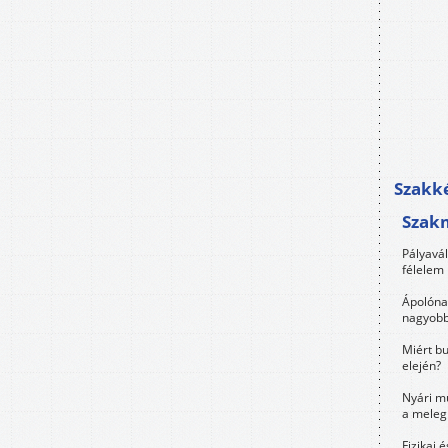
Szakké
Szak
Pályavá
félelem 
Ápolóna
nagyobb
Miért bu
elején?
Nyári m
a meleg
Fizikai 