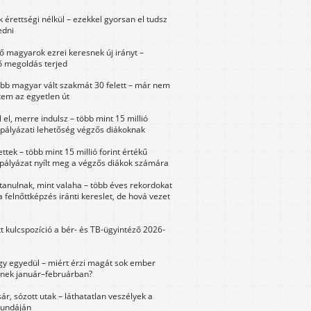
érettségi nélkül – ezekkel gyorsan el tudsz
edni
 magyarok ezrei keresnek új irányt –
 megoldás terjed
öbb magyar vált szakmát 30 felett – már nem
tem az egyetlen út
 el, merre indulsz – több mint 15 millió
 pályázati lehetőség végzős diákoknak
ttek – több mint 15 millió forint értékű
 pályázat nyílt meg a végzős diákok számára
tanulnak, mint valaha – több éves rekordokat
a felnőttképzés iránti kereslet, de hová vezet
tt kulcspozíció a bér- és TB-ügyintéző 2026-
y egyedül – miért érzi magát sok ember
nek január–februárban?
sár, sózott utak – láthatatlan veszélyek a
bundáján