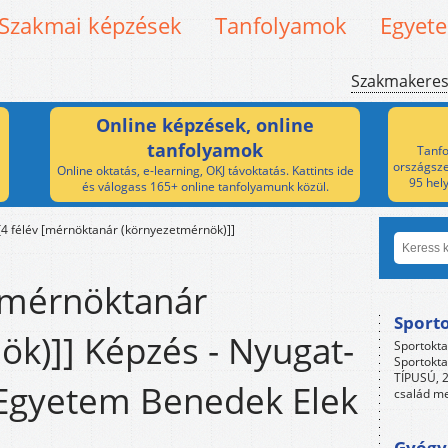
Szakmai képzések
Tanfolyamok
Egyet
Szakmakere
Online képzések, online
tanfolyamok
Tanfo
országsze
Online oktatás, e-learning, OKJ távoktatás. Kattints ide
95 hel
és válogass 165+ online tanfolyamunk közül.
[4 félév [mérnöktanár (környezetmérnök)]]
 [mérnöktanár
Sport
k)]] Képzés - Nyugat-
Sportokta
Sportokta
TÍPUSÚ, 2
Egyetem Benedek Elek
család me
Gyógyp