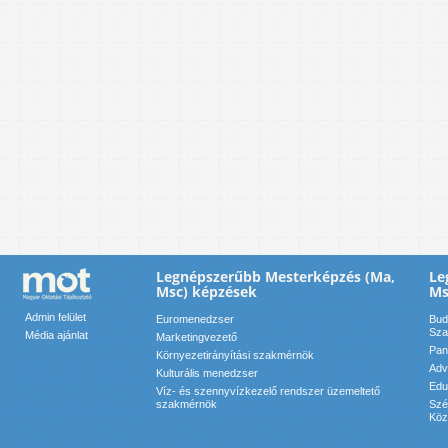
Legnépszerűbb Mesterképzés (Ma,
Le
Msc) képzések
Ms
Admin felület
Euromenedzser
Bud
Sza
Média ajánlat
Marketingvezető
Pan
Környezetirányítási szakmérnök
Adv
Kulturális menedzser
Edu
Víz- és szennyvízkezelő rendszer üzemeltető
szakmérnök
Szé
Köz