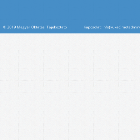
© 2019 Magyar Oktatási Tájékoztató Kapcsolat: info(kukac)motadmin(