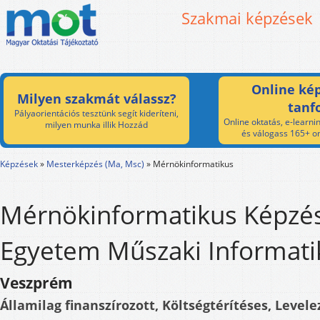
Szakmai képzések
Online kép
Milyen szakmát válassz?
tanf
Pályaorientációs tesztünk segít kideríteni,
Online oktatás, e-learnin
milyen munka illik Hozzád
és válogass 165+ on
Képzések
»
Mesterképzés (Ma, Msc)
»
Mérnökinformatikus
Mérnökinformatikus Képzés
Egyetem Műszaki Informatik
Veszprém
Államilag finanszírozott, Költségtérítéses, Levele