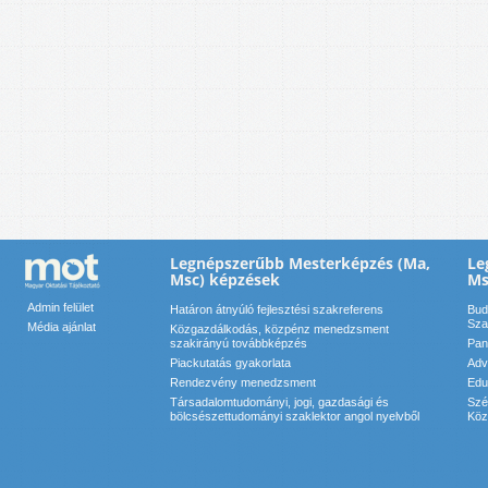
Legnépszerűbb Mesterképzés (Ma,
Le
Msc) képzések
Ms
Admin felület
Határon átnyúló fejlesztési szakreferens
Bud
Sza
Média ajánlat
Közgazdálkodás, közpénz menedzsment
szakirányú továbbképzés
Pan
Piackutatás gyakorlata
Adv
Rendezvény menedzsment
Edu
Társadalomtudományi, jogi, gazdasági és
Szé
bölcsészettudományi szaklektor angol nyelvből
Köz