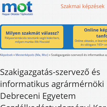
Szakmai képzések
Online kép
Milyen szakmát válassz?
tanf
Pályaorientációs tesztünk segít kideríteni,
Online oktatás, e-learnin
milyen munka illik Hozzád
és válogass 165+ on
Képzések
»
Mesterképzés (Ma, Msc)
»
Szakigazgatás-szervező és informatikus 
Szakigazgatás-szervező és
informatikus agrármérnöki 
Debreceni Egyetem