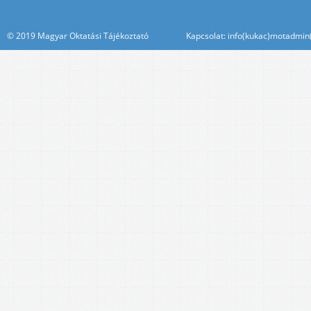
© 2019 Magyar Oktatási Tájékoztató Kapcsolat: info(kukac)motadmin(