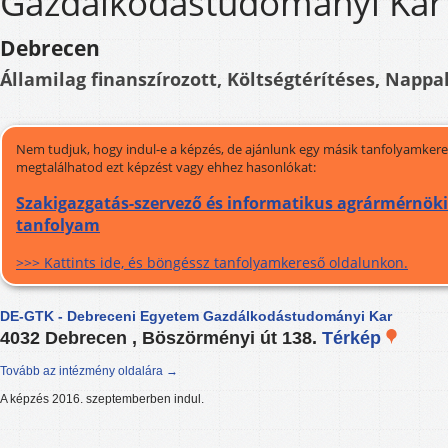
Gazdálkodástudományi Kar
Debrecen
Államilag finanszírozott, Költségtérítéses, Nappal
Nem tudjuk, hogy indul-e a képzés, de ajánlunk egy másik tanfolyamkeres
megtalálhatod ezt képzést vagy ehhez hasonlókat:
Szakigazgatás-szervező és informatikus agrármérnöki 
tanfolyam
>>> Kattints ide, és böngéssz tanfolyamkereső oldalunkon.
DE-GTK - Debreceni Egyetem Gazdálkodástudományi Kar
4032 Debrecen , Böszörményi út 138.
Térkép
Tovább az intézmény oldalára →
A képzés 2016. szeptemberben indul.