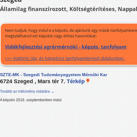
Államilag finanszírozott, Költségtérítéses, Nappal
Nem tudjuk, hogy indul-e a képzés, de ajánlunk egy másik tanfolyamkeres
megtalálhatod ezt képzést vagy ehhez hasonlókat:
Vidékfejlesztési agrármérnöki - képzés, tanfolyam
>>> Kattints ide, és böngéssz tanfolyamkereső oldalunkon.
SZTE-MK - Szegedi Tudományegyetem Mérnöki Kar
6724 Szeged , Mars tér 7.
Térkép
Tovább az intézmény oldalára →
A képzés 2016. szeptemberben indul.