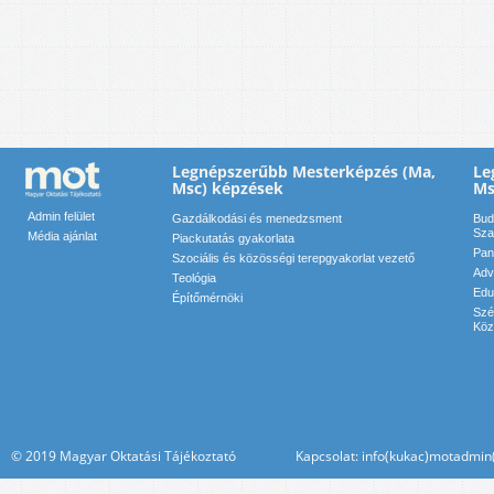
Legnépszerűbb Mesterképzés (Ma,
Le
Msc) képzések
Ms
Admin felület
Gazdálkodási és menedzsment
Bud
Sza
Média ajánlat
Piackutatás gyakorlata
Pan
Szociális és közösségi terepgyakorlat vezető
Adv
Teológia
Edu
Építőmérnöki
Szé
Köz
© 2019 Magyar Oktatási Tájékoztató Kapcsolat: info(kukac)motadmin(