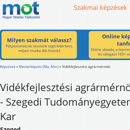
Szakmai képzések
Online kép
Milyen szakmát válassz?
tanf
Pályaorientációs tesztünk segít kideríteni,
Online oktatás, e-learnin
milyen munka illik Hozzád
és válogass 165+ on
Képzések
»
Mesterképzés (Ma, Msc)
»
Vidékfejlesztési agrármérnöki
Vidékfejlesztési agrármérn
- Szegedi Tudományegyete
Kar
Szeged