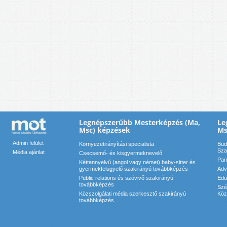
Legnépszerűbb Mesterképzés (Ma,
Le
Msc) képzések
Ms
Admin felület
Környezetirányítási specialista
Bud
Sza
Média ajánlat
Csecsemő- és kisgyermeknevelő
Pan
Kéttannyelvű (angol vagy német) baby-sitter és
gyermekfelügyelő szakirányú továbbképzés
Adv
Public relations és szóvivő szakirányú
Edu
továbbképzés
Szé
Közszolgálati média szerkesztő szakirányú
Köz
továbbképzés