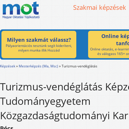
Szakmai képzések
Online kép
Milyen szakmát válassz?
tanf
Pályaorientációs tesztünk segít kideríteni,
Online oktatás, e-learnin
milyen munka illik Hozzád
és válogass 165+ on
Képzések
»
Mesterképzés (Ma, Msc)
»
Turizmus-vendéglátás
Turizmus-vendéglátás Képzé
Tudományegyetem
Közgazdaságtudományi Kar
Pécs