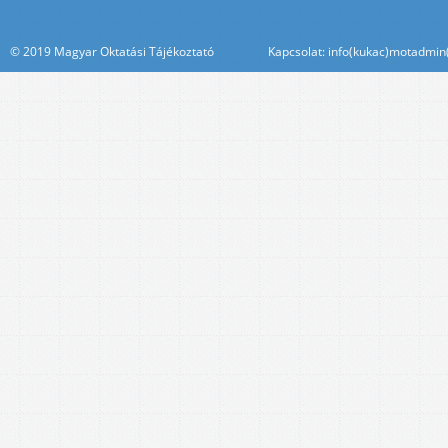
© 2019 Magyar Oktatási Tájékoztató Kapcsolat: info(kukac)motadmin(