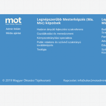
Legnépszerűbb Mesterképzés (Ma,
Le
Msc) képzések
Ms
Admin felület
Határon átnyúló fejlesztési szakreferens
Bud
Sza
Média ajánlat
Gazdálkodási és menedzsment
Pan
Környezetirányítási specialista
Adv
Public relations és szóvivő szakirányú
továbbképzés
Edu
Teológia
Szé
Köz
© 2019 Magyar Oktatási Tájékoztató Kapcsolat: info(kukac)motadmin(