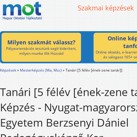
Szakmai képzések
Online kép
Milyen szakmát válassz?
tanf
Pályaorientációs tesztünk segít kideríteni,
Online oktatás, e-learnin
milyen munka illik Hozzád
és válogass 165+ on
Képzések
»
Mesterképzés (Ma, Msc)
»
Tanári [5 félév [ének-zene tanár]]
Tanári [5 félév [ének-zene t
Képzés - Nyugat-magyarors
Egyetem Berzsenyi Dániel