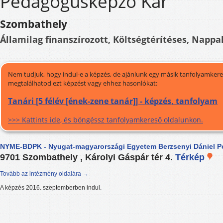
Pedagógusképző Kar
Szombathely
Államilag finanszírozott, Költségtérítéses, Nappal
Nem tudjuk, hogy indul-e a képzés, de ajánlunk egy másik tanfolyamkeres
megtalálhatod ezt képzést vagy ehhez hasonlókat:
Tanári [5 félév [ének-zene tanár]] - képzés, tanfolyam
>>> Kattints ide, és böngéssz tanfolyamkereső oldalunkon.
NYME-BDPK - Nyugat-magyarországi Egyetem Berzsenyi Dániel 
9701 Szombathely , Károlyi Gáspár tér 4.
Térkép
Tovább az intézmény oldalára →
A képzés 2016. szeptemberben indul.