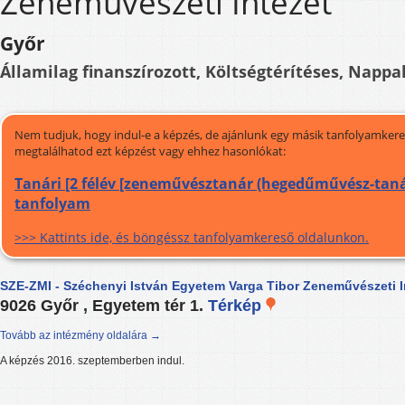
Zeneművészeti Intézet
Győr
Államilag finanszírozott, Költségtérítéses, Nappal
Nem tudjuk, hogy indul-e a képzés, de ajánlunk egy másik tanfolyamkeres
megtalálhatod ezt képzést vagy ehhez hasonlókat:
Tanári [2 félév [zeneművésztanár (hegedűművész-tanár
tanfolyam
>>> Kattints ide, és böngéssz tanfolyamkereső oldalunkon.
SZE-ZMI - Széchenyi István Egyetem Varga Tibor Zeneművészeti I
9026 Győr , Egyetem tér 1.
Térkép
Tovább az intézmény oldalára →
A képzés 2016. szeptemberben indul.