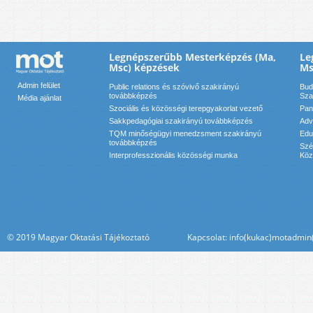
Legnépszerűbb Mesterképzés (Ma,
Le
Msc) képzések
Ms
Admin felület
Public relations és szóvivő szakirányú
Bud
továbbképzés
Sza
Média ajánlat
Szociális és közösségi terepgyakorlat vezető
Pan
Sakkpedagógiai szakirányú továbbképzés
Adv
TQM minőségügyi menedzsment szakirányú
Edu
továbbképzés
Szé
Interprofesszionális közösségi munka
Köz
© 2019 Magyar Oktatási Tájékoztató Kapcsolat: info(kukac)motadmin(