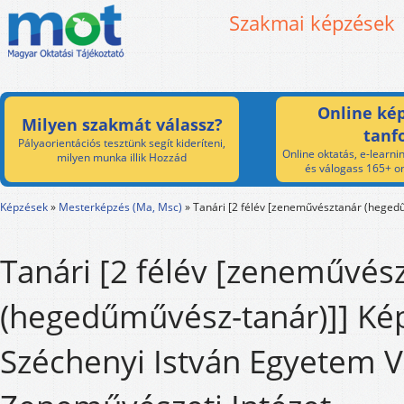
Szakmai képzések
Online kép
Milyen szakmát válassz?
tanf
Pályaorientációs tesztünk segít kideríteni,
Online oktatás, e-learnin
milyen munka illik Hozzád
és válogass 165+ on
Képzések
»
Mesterképzés (Ma, Msc)
»
Tanári [2 félév [zeneművésztanár (heged
Tanári [2 félév [zeneművés
(hegedűművész-tanár)]] Kép
Széchenyi István Egyetem V