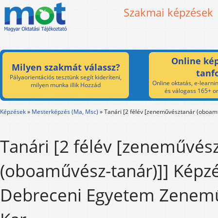
Szakmai képzések
Online kép
Milyen szakmát válassz?
tanf
Pályaorientációs tesztünk segít kideríteni,
Online oktatás, e-learnin
milyen munka illik Hozzád
és válogass 165+ on
Képzések
»
Mesterképzés (Ma, Msc)
»
Tanári [2 félév [zeneművésztanár (oboam
Tanári [2 félév [zeneművés
(oboaművész-tanár)]] Képzé
Debreceni Egyetem Zenemű