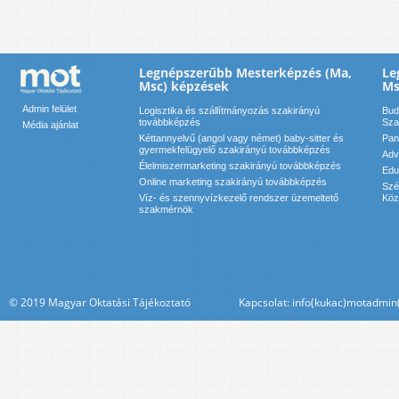
Legnépszerűbb Mesterképzés (Ma,
Le
Msc) képzések
Ms
Admin felület
Logisztika és szállítmányozás szakirányú
Bud
továbbképzés
Sza
Média ajánlat
Kéttannyelvű (angol vagy német) baby-sitter és
Pan
gyermekfelügyelő szakirányú továbbképzés
Adv
Élelmiszermarketing szakirányú továbbképzés
Edu
Online marketing szakirányú továbbképzés
Szé
Víz- és szennyvízkezelő rendszer üzemeltető
Köz
szakmérnök
© 2019 Magyar Oktatási Tájékoztató Kapcsolat: info(kukac)motadmin(