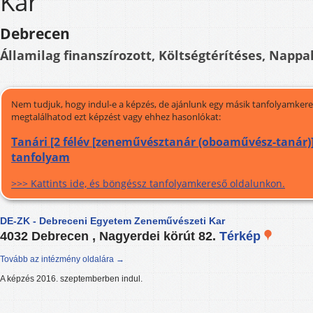
Kar
Debrecen
Államilag finanszírozott, Költségtérítéses, Nappal
Nem tudjuk, hogy indul-e a képzés, de ajánlunk egy másik tanfolyamkeres
megtalálhatod ezt képzést vagy ehhez hasonlókat:
Tanári [2 félév [zeneművésztanár (oboaművész-tanár)]]
tanfolyam
>>> Kattints ide, és böngéssz tanfolyamkereső oldalunkon.
DE-ZK - Debreceni Egyetem Zeneművészeti Kar
4032 Debrecen , Nagyerdei körút 82.
Térkép
Tovább az intézmény oldalára →
A képzés 2016. szeptemberben indul.