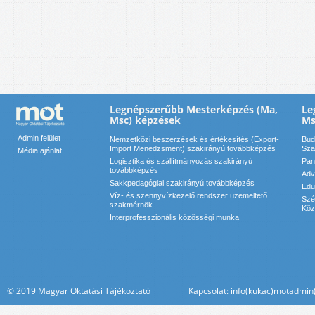
Legnépszerűbb Mesterképzés (Ma,
Le
Msc) képzések
Ms
Admin felület
Nemzetközi beszerzések és értékesítés (Export-
Bud
Import Menedzsment) szakirányú továbbképzés
Sza
Média ajánlat
Logisztika és szállítmányozás szakirányú
Pan
továbbképzés
Adv
Sakkpedagógiai szakirányú továbbképzés
Edu
Víz- és szennyvízkezelő rendszer üzemeltető
Szé
szakmérnök
Köz
Interprofesszionális közösségi munka
© 2019 Magyar Oktatási Tájékoztató Kapcsolat: info(kukac)motadmin(