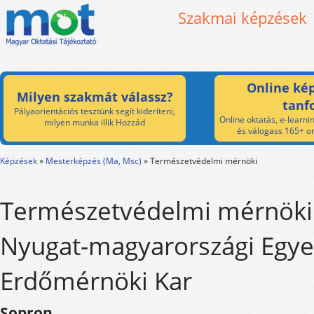
Szakmai képzések
Online kép
Milyen szakmát válassz?
tanf
Pályaorientációs tesztünk segít kideríteni,
Online oktatás, e-learnin
milyen munka illik Hozzád
és válogass 165+ on
Képzések
»
Mesterképzés (Ma, Msc)
»
Természetvédelmi mérnöki
Természetvédelmi mérnöki 
Nyugat-magyarországi Egy
Erdőmérnöki Kar
Sopron