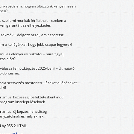
unkavédelem: hogyan öltözzünk kényelmesen
ben?
és szellemi munkák férfiaknak – ezeken a
ken garantált az elhelyezkedés
szakmák – dolgozz azzal, amit szeretsz
m a kollégákkal, hogy jobb csapat legyetek!
anulás előnyei és buktatói – mire figyelj
zás előtt?
válassz felnőttképzést 2025-ben? – Útmutató
bb döntéshez
ncia szervezés mesterien – Ezeket a lépéseket
 ki!
urizmus: közösségi befektetésként indul
 program kistelepüléseknek
urizmus: új képzési lehetőség
nyzatoknak és helyieknek
 by RSS 2 HTML