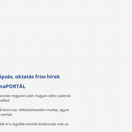
pzés, oktatás friss hírek
maPORTÁL
lasztás negyven után: hogyan válts szakmát
nélkül
k lenni ma: nélkülözhetetlen munka, egyre
 terhek
kik el a legtöbb vezetői kiválasztás már az