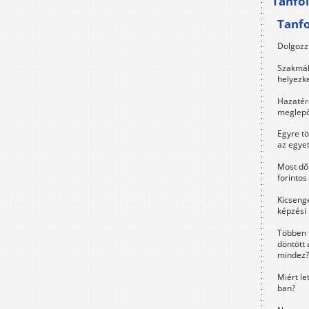
Tanfo
Tanf
Dolgozz 
Szakmák 
helyezk
Hazatérő
meglepő
Egyre t
az egye
Most dől
forintos
Kicsenge
képzési
Többen 
döntött 
mindez?
Miért le
ban?