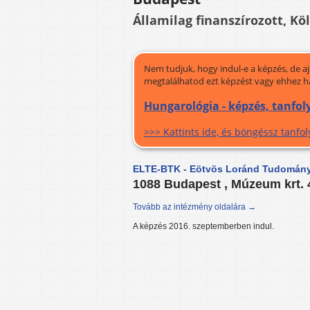
Államilag finanszírozott, Kö
Nem tudjuk, hogy indul-e a képzés, de a
megtalálhatod ezt képzést vagy ehhez h
Hungarológia - képzés, tanfo
>>> Kattints ide, és böngéssz tanf
ELTE-BTK - Eötvös Loránd Tudomány
1088 Budapest , Múzeum krt.
Tovább az intézmény oldalára →
A képzés 2016. szeptemberben indul.