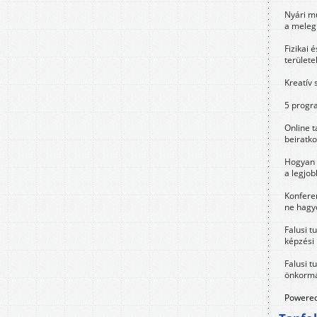
Nyári m
a meleg
Fizikai 
területe
Kreatív 
5 progra
Online t
beiratko
Hogyan 
a legjo
Konfere
ne hagyd
Falusi t
képzési
Falusi t
önkormá
Powered