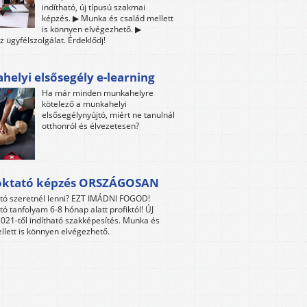
indítható, új típusú szakmai
képzés. ▶ Munka és család mellett
is könnyen elvégezhető. ▶
z ügyfélszolgálat. Érdeklődj!
elyi elsősegély e-learning
Ha már minden munkahelyre
kötelező a munkahelyi
elsősegélynyújtó, miért ne tanulnál
otthonról és élvezetesen?
oktató képzés ORSZÁGOSAN
tó szeretnél lenni? EZT IMÁDNI FOGOD!
tó tanfolyam 6-8 hónap alatt profiktól! ÚJ
021-től indítható szakképesítés. Munka és
llett is könnyen elvégezhető.