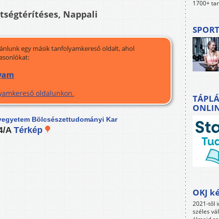
1700+ tan
ltségtérítéses, Nappali
SPORT
jánlunk egy másik tanfolyamkereső oldalt, ahol
asonlókat:
lyam
olyamkereső oldalunkon.
TÁPLÁ
ONLI
egyetem Bölcsészettudományi Kar
 4/A
Térkép
OKJ ké
2021-től i
széles vá