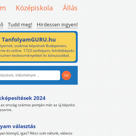
em
Középiskola
Állás
ső
Tudd meg!
Hirdessen ingyen!
TanfolyamGURU.hu
lyamok, szakmai képzések Budapesten,
rte és online. 1723 tanfolyam, felnőttképzés
yszínen kedvezményekkel és bónuszokkal.
kképesítések 2024
az ország számos pontján már az új képzési
szerint.
yam választás
yan könnyű, igaz? Nézz szét nálunk, válassz