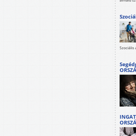
álmaid sz
Szociá
Szociális
Segéd
ORSZ
INGAT
ORSZ