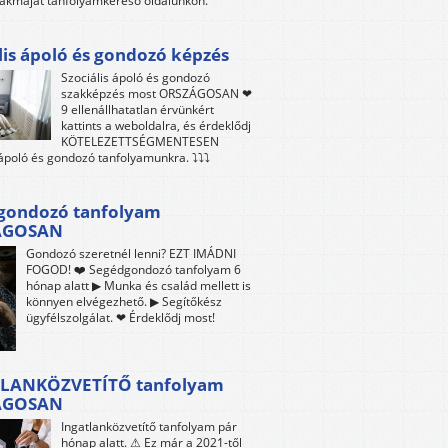
akmáját tanfolyamkereső oldalunkon.
lis ápoló és gondozó képzés
Szociális ápoló és gondozó
szakképzés most ORSZÁGOSAN ❤
9 ellenállhatatlan érvünkért
kattints a weboldalra, és érdeklődj
KÖTELEZETTSÉGMENTESEN
 ápoló és gondozó tanfolyamunkra. ⤵⤵⤵
gondozó tanfolyam
ÁGOSAN
Gondozó szeretnél lenni? EZT IMÁDNI
FOGOD! ❤️ Segédgondozó tanfolyam 6
hónap alatt ▶ Munka és család mellett is
könnyen elvégezhető. ▶ Segítőkész
ügyfélszolgálat. ❤ Érdeklődj most!
LANKÖZVETÍTŐ tanfolyam
ÁGOSAN
Ingatlanközvetítő tanfolyam pár
hónap alatt. ⚠ Ez már a 2021-től