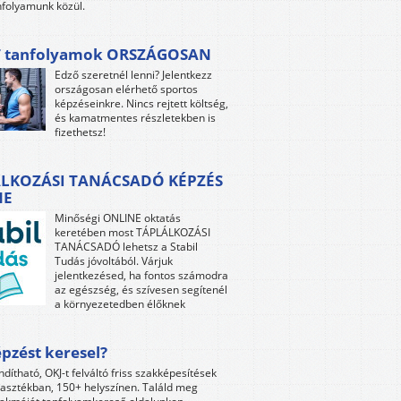
folyamunk közül.
 tanfolyamok ORSZÁGOSAN
Edző szeretnél lenni? Jelentkezz
országosan elérhető sportos
képzéseinkre. Nincs rejtett költség,
és kamatmentes részletekben is
fizethetsz!
LKOZÁSI TANÁCSADÓ KÉPZÉS
NE
Minőségi ONLINE oktatás
keretében most TÁPLÁLKOZÁSI
TANÁCSADÓ lehetsz a Stabil
Tudás jóvoltából. Várjuk
jelentkezésed, ha fontos számodra
az egészség, és szívesen segítenél
a környezetedben élőknek
pzést keresel?
ndítható, OKJ-t felváltó friss szakképesítések
lasztékban, 150+ helyszínen. Találd meg