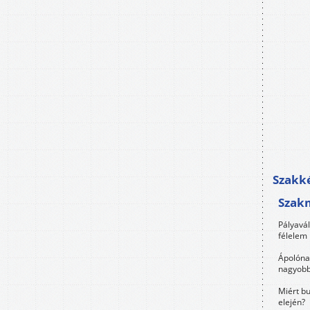
Szakké
Szak
Pályavá
félelem 
Ápolóna
nagyobb
Miért bu
elején?