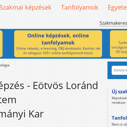
Szakmai képzések
Tanfolyamok
Egyet
Szakmakere
Online képzések, online
tanfolyamok
Tanfo
országsze
Online oktatás, e-learning, OKJ távoktatás. Kattints ide
95 hel
és válogass 165+ online tanfolyamunk közül.
ológia
épzés - Eötvös Loránd
Új sza
tem
Képzések 
rendszer 
mányi Kar
Tanfol
Nem is ol