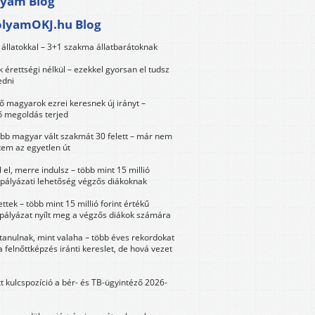
lyam Blog
olyamOKJ.hu Blog
állatokkal – 3+1 szakma állatbarátoknak
érettségi nélkül – ezekkel gyorsan el tudsz
edni
 magyarok ezrei keresnek új irányt –
 megoldás terjed
öbb magyar vált szakmát 30 felett – már nem
tem az egyetlen út
 el, merre indulsz – több mint 15 millió
 pályázati lehetőség végzős diákoknak
ttek – több mint 15 millió forint értékű
 pályázat nyílt meg a végzős diákok számára
tanulnak, mint valaha – több éves rekordokat
a felnőttképzés iránti kereslet, de hová vezet
tt kulcspozíció a bér- és TB-ügyintéző 2026-