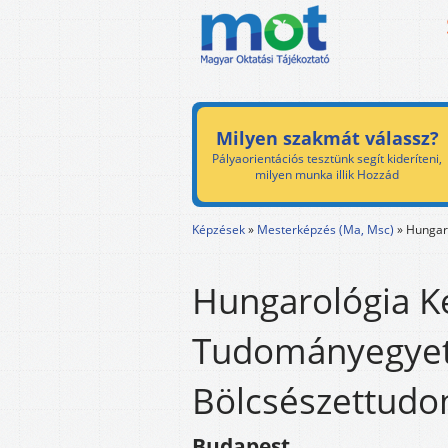
Milyen szakmát válassz?
Pályaorientációs tesztünk segít kideríteni,
milyen munka illik Hozzád
Képzések
»
Mesterképzés (Ma, Msc)
»
Hungar
Hungarológia K
Tudományegye
Bölcsészettudo
Budapest