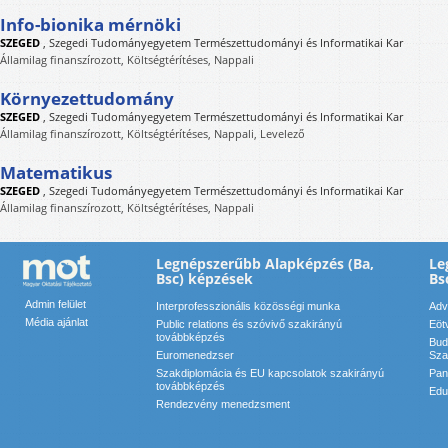
Info-bionika mérnöki
SZEGED
,
Szegedi Tudományegyetem Természettudományi és Informatikai Kar
Államilag finanszírozott, Költségtérítéses, Nappali
Környezettudomány
SZEGED
,
Szegedi Tudományegyetem Természettudományi és Informatikai Kar
Államilag finanszírozott, Költségtérítéses, Nappali, Levelező
Matematikus
SZEGED
,
Szegedi Tudományegyetem Természettudományi és Informatikai Kar
Államilag finanszírozott, Költségtérítéses, Nappali
Legnépszerűbb Alapképzés (Ba,
Le
Bsc) képzések
Bs
Admin felület
Interprofesszionális közösségi munka
Adv
Média ajánlat
Public relations és szóvivő szakirányú
Eöt
továbbképzés
Bud
Euromenedzser
Sza
Szakdiplomácia és EU kapcsolatok szakirányú
Pan
továbbképzés
Edu
Rendezvény menedzsment