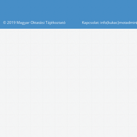
© 2019 Magyar Oktatási Tájékoztató Kapcsolat: info(kukac)motadmin(