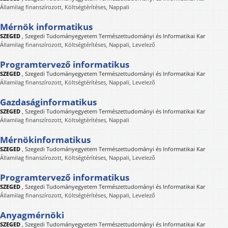
Államilag finanszírozott, Költségtérítéses, Nappali
Mérnök informatikus
SZEGED
,
Szegedi Tudományegyetem Természettudományi és Informatikai Kar
Államilag finanszírozott, Költségtérítéses, Nappali, Levelező
Programtervező informatikus
SZEGED
,
Szegedi Tudományegyetem Természettudományi és Informatikai Kar
Államilag finanszírozott, Költségtérítéses, Nappali, Levelező
Gazdaságinformatikus
SZEGED
,
Szegedi Tudományegyetem Természettudományi és Informatikai Kar
Államilag finanszírozott, Költségtérítéses, Nappali
Mérnökinformatikus
SZEGED
,
Szegedi Tudományegyetem Természettudományi és Informatikai Kar
Államilag finanszírozott, Költségtérítéses, Nappali, Levelező
Programtervező informatikus
SZEGED
,
Szegedi Tudományegyetem Természettudományi és Informatikai Kar
Államilag finanszírozott, Költségtérítéses, Nappali, Levelező
Anyagmérnöki
SZEGED
,
Szegedi Tudományegyetem Természettudományi és Informatikai Kar