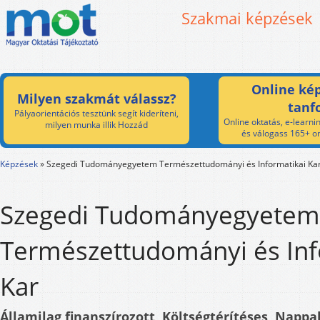
Szakmai képzések
Online kép
Milyen szakmát válassz?
tanf
Pályaorientációs tesztünk segít kideríteni,
Online oktatás, e-learnin
milyen munka illik Hozzád
és válogass 165+ on
Képzések
»
Szegedi Tudományegyetem Természettudományi és Informatikai Ka
Szegedi Tudományegyetem
Természettudományi és Inf
Kar
Államilag finanszírozott, Költségtérítéses, Nappal