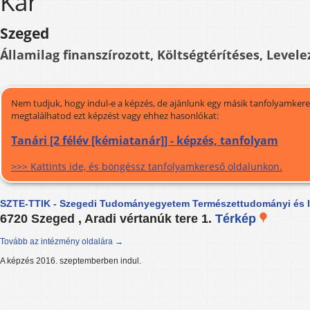
Kar
Szeged
Államilag finanszírozott, Költségtérítéses, Levele
Nem tudjuk, hogy indul-e a képzés, de ajánlunk egy másik tanfolyamkeres
megtalálhatod ezt képzést vagy ehhez hasonlókat:
Tanári [2 félév [kémiatanár]] - képzés, tanfolyam
>>> Kattints ide, és böngéssz tanfolyamkereső oldalunkon.
SZTE-TTIK - Szegedi Tudományegyetem Természettudományi és In
6720 Szeged , Aradi vértanúk tere 1.
Térkép
Tovább az intézmény oldalára →
A képzés 2016. szeptemberben indul.