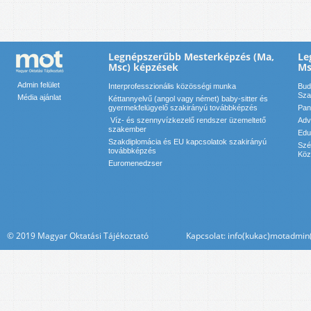
Legnépszerűbb Mesterképzés (Ma,
Le
Msc) képzések
Ms
Admin felület
Interprofesszionális közösségi munka
Bud
Sza
Média ajánlat
Kéttannyelvű (angol vagy német) baby-sitter és
gyermekfelügyelő szakirányú továbbképzés
Pan
Víz- és szennyvízkezelő rendszer üzemeltető
Adv
szakember
Edu
Szakdiplomácia és EU kapcsolatok szakirányú
Szé
továbbképzés
Köz
Euromenedzser
© 2019 Magyar Oktatási Tájékoztató Kapcsolat: info(kukac)motadmin(