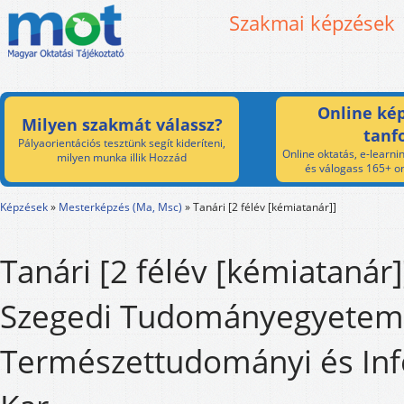
Szakmai képzések
Online kép
Milyen szakmát válassz?
tanf
Pályaorientációs tesztünk segít kideríteni,
Online oktatás, e-learnin
milyen munka illik Hozzád
és válogass 165+ on
Képzések
»
Mesterképzés (Ma, Msc)
»
Tanári [2 félév [kémiatanár]]
Tanári [2 félév [kémiatanár]
Szegedi Tudományegyetem
Természettudományi és Inf