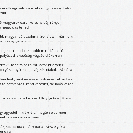
érettségi nélkül – ezekkel gyorsan el tudsz
edni
 magyarok ezrei keresnek új irányt –
 megoldás terjed
öbb magyar vált szakmát 30 felett – már nem
tem az egyetlen út
 el, merre indulsz – több mint 15 millió
 pályázati lehetőség végzős diákoknak
ttek – több mint 15 millió forint értékű
 pályázat nyílt meg a végzős diákok számára
tanulnak, mint valaha – több éves rekordokat
a felnőttképzés iránti kereslet, de hová vezet
tt kulcspozíció a bér- és TB-ügyintéző 2026-
y egyedül – miért érzi magát sok ember
nek január–februárban?
sár, sózott utak – láthatatlan veszélyek a
bundáján