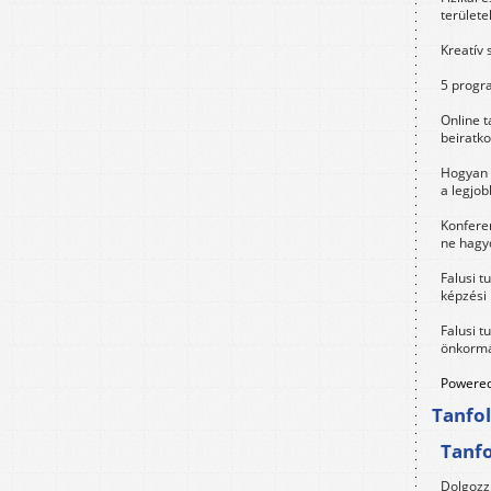
területe
Kreatív 
5 progra
Online t
beiratko
Hogyan 
a legjo
Konfere
ne hagyd
Falusi t
képzési
Falusi t
önkormá
Powered
Tanfo
Tanf
Dolgozz 