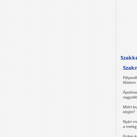
Szakké
Szak
Pályavá
félelem 
Ápolóna
nagyobb
Miért bu
elején?
Nyári m
a meleg
Fizikai 