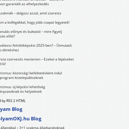
ken garantált az elhelyezkedés
szakmák – dolgozz azzal, amit szeretsz
m a kollégákkal, hogy jobb csapat legyetek!
anulás előnyei és buktatói – mire figyelj
zás előtt?
válassz felnőttképzést 2025-ben? – Útmutató
bb döntéshez
ncia szervezés mesterien – Ezeket a lépéseket
 ki!
urizmus: közösségi befektetésként indul
 program kistelepüléseknek
urizmus: új képzési lehetőség
nyzatoknak és helyieknek
 by RSS 2 HTML
lyam Blog
olyamOKJ.hu Blog
állatokkal – 3+1 szakma állatbarátoknak