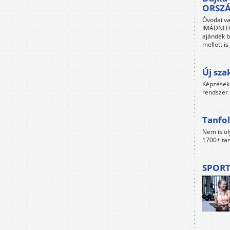
ORSZ
Óvodai va
IMÁDNI FO
ajándék b
mellett i
Új sza
Képzések 
rendszer 
Tanfol
Nem is ol
1700+ tan
SPORT