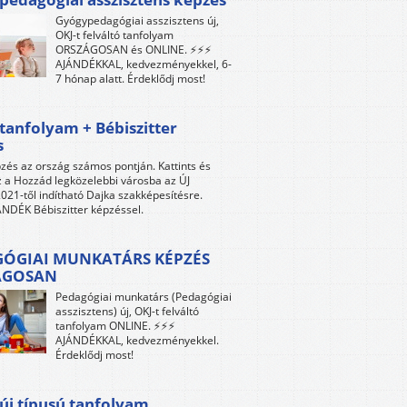
Gyógypedagógiai asszisztens új,
OKJ-t felváltó tanfolyam
ORSZÁGOSAN és ONLINE. ⚡⚡⚡
AJÁNDÉKKAL, kedvezményekkel, 6-
7 hónap alatt. Érdeklődj most!
tanfolyam + Bébiszitter
s
zés az ország számos pontján. Kattints és
z a Hozzád legközelebbi városba az ÚJ
021-től indítható Dajka szakképesítésre.
NDÉK Bébiszitter képzéssel.
ÓGIAI MUNKATÁRS KÉPZÉS
ÁGOSAN
Pedagógiai munkatárs (Pedagógiai
asszisztens) új, OKJ-t felváltó
tanfolyam ONLINE. ⚡⚡⚡
AJÁNDÉKKAL, kedvezményekkel.
Érdeklődj most!
új típusú tanfolyam