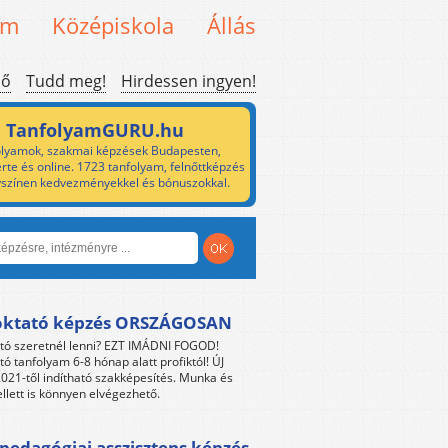
em
Középiskola
Állás
ső
Tudd meg!
Hirdessen ingyen!
TanfolyamGURU.hu
lyamok, szakmai képzések Budapesten,
rte és online. 1723 tanfolyam, felnőttképzés
yszínen kedvezményekkel és bónuszokkal.
oktató képzés ORSZÁGOSAN
tó szeretnél lenni? EZT IMÁDNI FOGOD!
tó tanfolyam 6-8 hónap alatt profiktól! ÚJ
021-től indítható szakképesítés. Munka és
llett is könnyen elvégezhető.
edagógiai asszisztens képzés