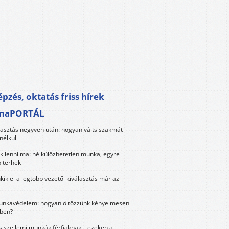
pzés, oktatás friss hírek
maPORTÁL
lasztás negyven után: hogyan válts szakmát
nélkül
k lenni ma: nélkülözhetetlen munka, egyre
 terhek
kik el a legtöbb vezetői kiválasztás már az
unkavédelem: hogyan öltözzünk kényelmesen
ben?
és szellemi munkák férfiaknak – ezeken a