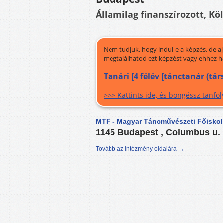
Államilag finanszírozott, Köl
Nem tudjuk, hogy indul-e a képzés, de a
megtalálhatod ezt képzést vagy ehhez h
Tanári [4 félév [tánctanár (tár
>>> Kattints ide, és böngéssz tanf
MTF - Magyar Táncművészeti Főiskol
1145 Budapest , Columbus u.
Tovább az intézmény oldalára →