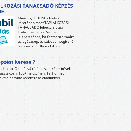
LKOZÁSI TANÁCSADÓ KÉPZÉS
NE
Minőségi ONLINE oktatás
keretében most TÁPLÁLKOZÁSI
TANÁCSADÓ lehetsz a Stabil
Tudás jóvoltából. Várjuk
jelentkezésed, ha fontos számodra
az egészség, és szívesen segítenél
a környezetedben élőknek
pzést keresel?
ndítható, OKJ-t felváltó friss szakképesítések
lasztékban, 150+ helyszínen. Találd meg
akmáját tanfolyamkereső oldalunkon.