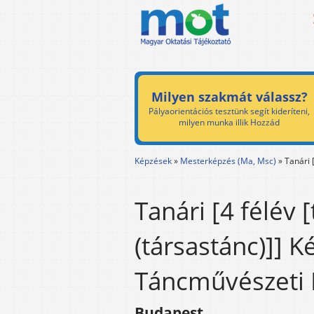
Milyen szakmát válassz?
Pályaorientációs tesztünk segít kideríteni,
milyen munka illik Hozzád
Képzések
»
Mesterképzés (Ma, Msc)
»
Tanári 
Tanári [4 félév 
(társastánc)]] 
Táncművészeti 
Budapest