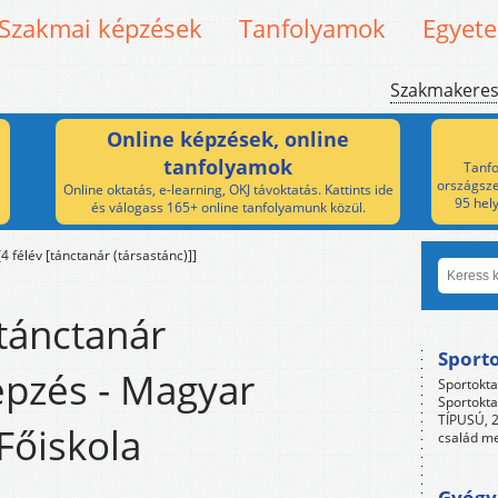
Szakmai képzések
Tanfolyamok
Egyet
Szakmakere
Online képzések, online
tanfolyamok
Tanfo
országsze
Online oktatás, e-learning, OKJ távoktatás. Kattints ide
95 hel
és válogass 165+ online tanfolyamunk közül.
[4 félév [tánctanár (társastánc)]]
[tánctanár
Sport
Képzés - Magyar
Sportokta
Sportokta
TÍPUSÚ, 2
Főiskola
család me
Gyógyp