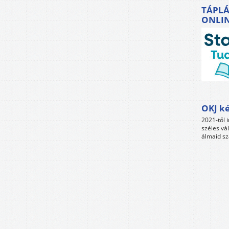
TÁPLÁ
ONLI
OKJ ké
2021-től i
széles vá
álmaid sz