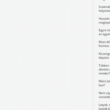
Szakmák 
helyezk
Hazatérő
meglepő
Egyre t
az egye
Most dől
forintos
Kicsenge
képzési
Többen 
döntött 
mindez?
Miért le
ban?
Nem vag
üresebb
Latyak, 
kutyák 