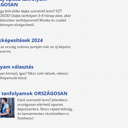
ÁGOSAN
gy bölcsődei dajka szeretnél lenni? EZT
GOD! Dajka tanfolyam 3-4 hónap alatt, akár
ébiszitter tanfolyammal! Munka és család
s könnyen elvégezhető.
kképesítések 2024
az ország számos pontján már az új képzési
szerint.
yam választás
yan könnyű, igaz? Nézz szét nálunk, válassz
folyamunk közül.
 tanfolyamok ORSZÁGOSAN
Edző szeretnél lenni? Jelentkezz
országosan elérhető sportos
képzéseinkre. Nincs rejtett költség,
és kamatmentes részletekben is
fizethetsz!