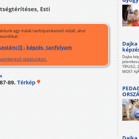
tségtérítéses, Esti
jánlunk egy másik tanfolyamkereső oldalt, ahol
asonlókat:
Dajka 
sastánc)]] - képzés, tanfolyam
képzé
Dajka kép
olyamkereső oldalunkon.
jelentkez
TÍPUSÚ, 2
MOST AJÁ
a
 87-89.
Térkép
PEDAG
ORSZ
Dajka 