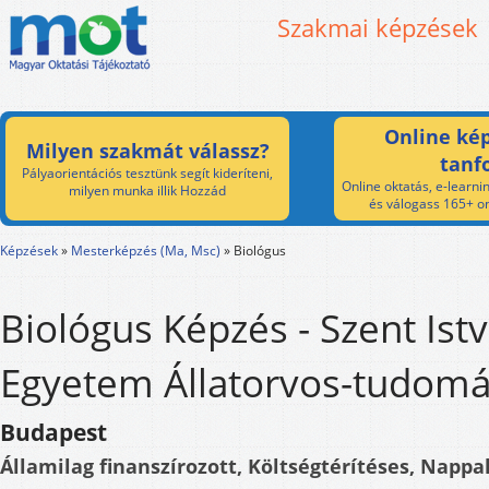
Szakmai képzések
Online kép
Milyen szakmát válassz?
tanf
Pályaorientációs tesztünk segít kideríteni,
Online oktatás, e-learnin
milyen munka illik Hozzád
és válogass 165+ on
Képzések
»
Mesterképzés (Ma, Msc)
»
Biológus
Biológus Képzés - Szent Ist
Egyetem Állatorvos-tudomá
Budapest
Államilag finanszírozott, Költségtérítéses, Nappal