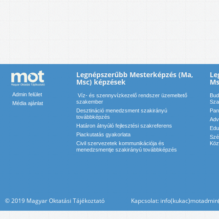
Legnépszerűbb Mesterképzés (Ma,
Le
Msc) képzések
Ms
Admin felület
Víz- és szennyvízkezelő rendszer üzemeltető
Bud
szakember
Sza
Média ajánlat
Desztináció menedzsment szakirányú
Pan
továbbképzés
Adv
Határon átnyúló fejlesztési szakreferens
Edu
Piackutatás gyakorlata
Szé
Civil szervezetek kommunikációja és
Köz
menedzsmentje szakirányú továbbképzés
© 2019 Magyar Oktatási Tájékoztató Kapcsolat: info(kukac)motadmin(