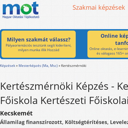
Szakmai képzések
Online kép
Milyen szakmát válassz?
tanf
Pályaorientációs tesztünk segít kideríteni,
Online oktatás, e-learnin
milyen munka illik Hozzád
és válogass 165+ on
Képzések
»
Mesterképzés (Ma, Msc)
»
Kertészmérnöki
Kertészmérnöki Képzés - K
Főiskola Kertészeti Főiskola
Kecskemét
Államilag finanszírozott, Költségtérítéses, Levele