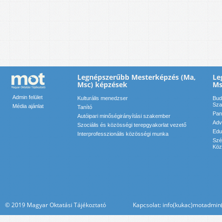
Legnépszerűbb Mesterképzés (Ma,
Le
Msc) képzések
Ms
Admin felület
Kulturális menedzser
Bud
Sza
Média ajánlat
Tanító
Pan
Autóipari minőségirányítási szakember
Adv
Szociális és közösségi terepgyakorlat vezető
Edu
Interprofesszionális közösségi munka
Szé
Köz
© 2019 Magyar Oktatási Tájékoztató Kapcsolat: info(kukac)motadmin(