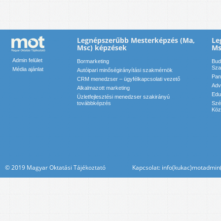
Legnépszerűbb Mesterképzés (Ma,
Le
Msc) képzések
Ms
Admin felület
Bormarketing
Bud
Sza
Média ajánlat
Autóipari minőségirányítási szakmérnök
Pan
CRM menedzser – ügyfélkapcsolati vezető
Adv
Alkalmazott marketing
Edu
Üzletfejlesztési menedzser szakirányú
továbbképzés
Szé
Köz
© 2019 Magyar Oktatási Tájékoztató Kapcsolat: info(kukac)motadmin(