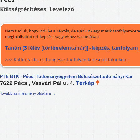
Költségtérítéses, Levelező
Nem tudjuk, hogy indul-e a képzés, de ajánlunk egy másik tanfolyamkeres
megtalálhatod ezt képzést vagy ehhez hasonlókat:
Tanári [3 félév [történelemtanár]] - képzés, tanfolyam
>>> Kattints ide, és böngéssz tanfolyamkereső oldalunkon.
PTE-BTK - Pécsi Tudományegyetem Bölcsészettudományi Kar
7622 Pécs , Vasvári Pál u. 4.
Térkép
Tovább az intézmény oldalára →