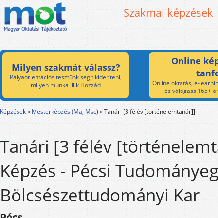
Szakmai képzések
Online kép
Milyen szakmát válassz?
tanf
Pályaorientációs tesztünk segít kideríteni,
Online oktatás, e-learnin
milyen munka illik Hozzád
és válogass 165+ on
Képzések
»
Mesterképzés (Ma, Msc)
»
Tanári [3 félév [történelemtanár]]
Tanári [3 félév [történelemt
Képzés - Pécsi Tudománye
Bölcsészettudományi Kar
Pécs