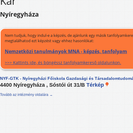
Kar
Nyíregyháza
Nem tudjuk, hogy indul-e a képzés, de ajánlunk egy másik tanfolyamkeres
megtalálhatod ezt képzést vagy ehhez hasonlókat:
Nemzetközi tanulmányok MNA - képzés, tanfolyam
>>> Kattints ide, és böngéssz tanfolyamkereső oldalunkon.
NYF-GTK - Nyíregyházi Főiskola Gazdasági és Társadalomtudomá
4400 Nyíregyháza , Sóstói út 31/B
Térkép
Tovább az intézmény oldalára →