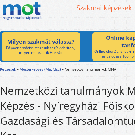
Szakmai képzések
Online kép
Milyen szakmát válassz?
tanf
Pályaorientációs tesztünk segít kideríteni,
Online oktatás, e-learnin
milyen munka illik Hozzád
és válogass 165+ on
Képzések
»
Mesterképzés (Ma, Msc)
»
Nemzetközi tanulmányok MNA
Nemzetközi tanulmányok 
Képzés - Nyíregyházi Főisko
Gazdasági és Társadalomt