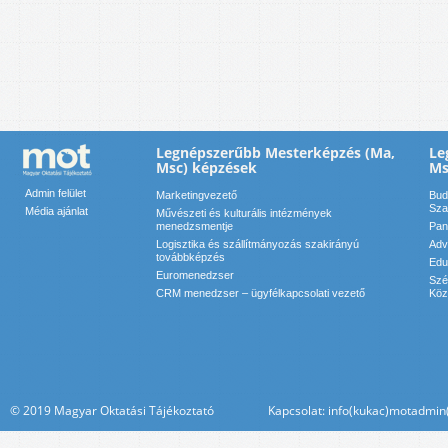
Legnépszerűbb Mesterképzés (Ma,
Le
Msc) képzések
Ms
Admin felület
Marketingvezető
Bud
Sza
Média ajánlat
Művészeti és kulturális intézmények
menedzsmentje
Pan
Logisztika és szállítmányozás szakirányú
Adv
továbbképzés
Edu
Euromenedzser
Szé
CRM menedzser – ügyfélkapcsolati vezető
Köz
© 2019 Magyar Oktatási Tájékoztató Kapcsolat: info(kukac)motadmin(