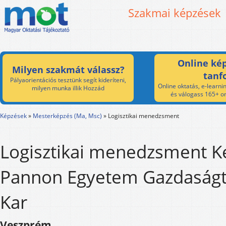
Szakmai képzések
Online kép
Milyen szakmát válassz?
tanf
Pályaorientációs tesztünk segít kideríteni,
Online oktatás, e-learnin
milyen munka illik Hozzád
és válogass 165+ on
Képzések
»
Mesterképzés (Ma, Msc)
»
Logisztikai menedzsment
Logisztikai menedzsment K
Pannon Egyetem Gazdaság
Kar
Veszprém