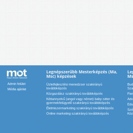
Legnépszerűbb Mesterképzés (Ma,
Le
Msc) képzések
Ms
Admin felület
Üzletfejlesztési menedzser szakirányú
Bud
továbbképzés
Sza
Média ajánlat
Közgazdász szakirányú továbbképzés
Pan
Kéttannyelvű (angol vagy német) baby-sitter és
Adv
gyermekfelügyelő szakirányú továbbképzés
Edu
Élelmiszermarketing szakirányú továbbképzés
Szé
Online marketing szakirányú továbbképzés
Köz