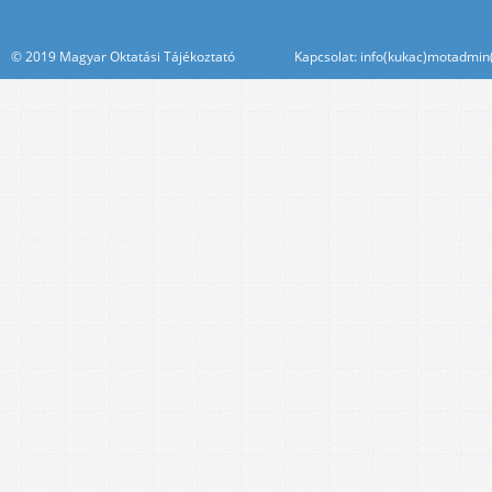
© 2019 Magyar Oktatási Tájékoztató Kapcsolat: info(kukac)motadmin(