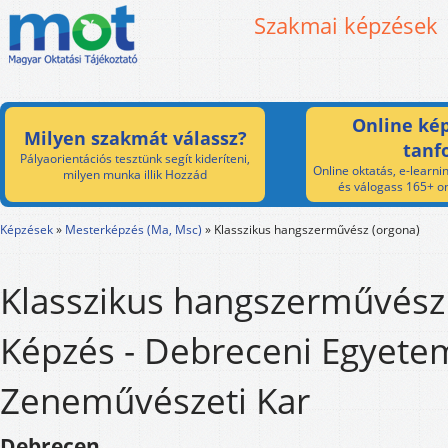
Szakmai képzések
Online kép
Milyen szakmát válassz?
tanf
Pályaorientációs tesztünk segít kideríteni,
Online oktatás, e-learnin
milyen munka illik Hozzád
és válogass 165+ on
Képzések
»
Mesterképzés (Ma, Msc)
»
Klasszikus hangszerművész (orgona)
Klasszikus hangszerművész
Képzés - Debreceni Egyete
Zeneművészeti Kar
Debrecen