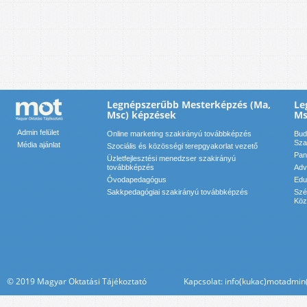
Legnépszerűbb Mesterképzés (Ma,
Le
Msc) képzések
Ms
Admin felület
Online marketing szakirányú továbbképzés
Bud
Sza
Média ajánlat
Szociális és közösségi terepgyakorlat vezető
Pan
Üzletfejlesztési menedzser szakirányú
továbbképzés
Adv
Óvodapedagógus
Edu
Sakkpedagógiai szakirányú továbbképzés
Szé
Köz
© 2019 Magyar Oktatási Tájékoztató Kapcsolat: info(kukac)motadmin(