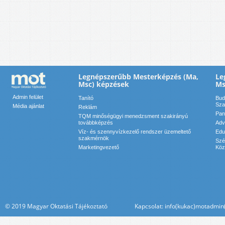
Legnépszerűbb Mesterképzés (Ma,
Le
Msc) képzések
Ms
Admin felület
Tanító
Bud
Sza
Média ajánlat
Reklám
Pan
TQM minőségügyi menedzsment szakirányú
továbbképzés
Adv
Víz- és szennyvízkezelő rendszer üzemeltető
Edu
szakmérnök
Szé
Marketingvezető
Köz
© 2019 Magyar Oktatási Tájékoztató Kapcsolat: info(kukac)motadmin(