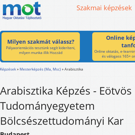
Szakmai képzések
Online kép
Milyen szakmát válassz?
tanf
Pályaorientációs tesztünk segít kideríteni,
Online oktatás, e-learnin
milyen munka illik Hozzád
és válogass 165+ on
Képzések
»
Mesterképzés (Ma, Msc)
»
Arabisztika
Arabisztika Képzés - Eötvös
Tudományegyetem
Bölcsészettudományi Kar
Budapest