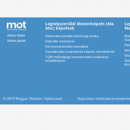
Legnépszerűbb Mesterképzés (Ma,
Le
Msc) képzések
Ms
Admin felület
Interprofesszionális közösségi munka
Bud
Sza
Média ajánlat
Kulturális menedzser
Pan
Környezetirányítási specialista
Adv
Gazdálkodási szakmérnök képzés mérnököknek
Edu
TQM minőségügyi menedzsment szakirányú
továbbképzés
Szé
Köz
© 2019 Magyar Oktatási Tájékoztató Kapcsolat: info(kukac)motadmin(