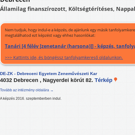
Államilag finanszírozott, Költségtérítéses, Nappal
Nem tudjuk, hogy indul-e a képzés, de ajánlunk egy másik tanfolyamkeres
megtalálhatod ezt képzést vagy ehhez hasonlókat:
Tanári [4 félév [zenetanár (harsona)]] - képzés, tanfol
>>> Kattints ide, és böngéssz tanfolyamkereső oldalunkon.
DE-ZK - Debreceni Egyetem Zeneművészeti Kar
4032 Debrecen , Nagyerdei körút 82.
Térkép
Tovább az intézmény oldalára →
A képzés 2016. szeptemberben indul.