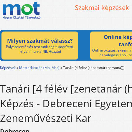
Szakmai képzések
Online kép
Milyen szakmát válassz?
tanf
Pályaorientációs tesztünk segít kideríteni,
Online oktatás, e-learnin
milyen munka illik Hozzád
és válogass 165+ on
Képzések
»
Mesterképzés (Ma, Msc)
»
Tanári [4 félév [zenetanár (harsona)]]
Tanári [4 félév [zenetanár (
Képzés - Debreceni Egyete
Zeneművészeti Kar
Debrecen