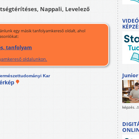
ltségtérítéses, Nappali, Levelező
VIDEÓ
KÉPZÉ
jánlunk egy másik tanfolyamkereső oldalt, ahol
asonlókat:
és, tanfolyam
olyamkereső oldalunkon.
Junior
ermészettudományi Kar
érkép
képzés. ⚠
DIGIT
ONLI