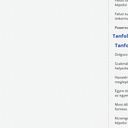
Falusi t
képzési
Falusi t
önkormá
Powered
Tanfo
Tanf
Dolgozz 
Szakmák 
helyezk
Hazatérő
meglepő
Egyre t
az egye
Most dől
forintos
Kicsenge
képzési