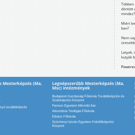
Többen 
döntött 
mindez?
Miért le
ban?
Nem vag
üresebb
Latyak, 
kutyák 
Powered
b Mesterképzés (Ma,
Legnépszerűbb Mesterképzés (Ma,
k
Msc) intézmények
Budapesti Gazdasági Főiskola Továbbképzési és
Szakképzési Központ
r
Pannon Egyetem Mérnöki Kar
ányú továbbképzés
Adventista Teológiai Főiskola
Edutus Főiskola
Széchenyi István Egyetem Felnőttképzési
Központ