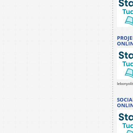
PROJE
ONLI
lebonyolí
SOCIA
ONLI