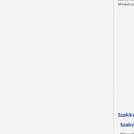
álmaid sz
Szakké
Szak