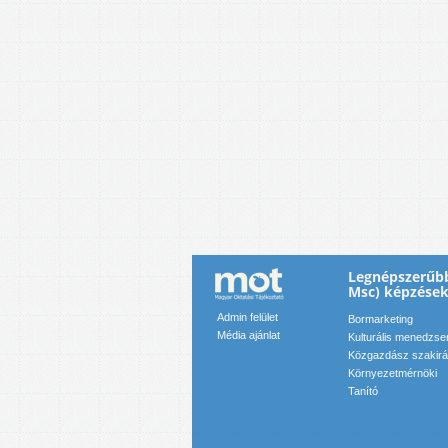
Legnépszerűb
Msc) képzése
Admin felület
Bormarketing
Média ajánlat
Kulturális menedzse
Közgazdász szakir
Környezetmérnöki
Tanító