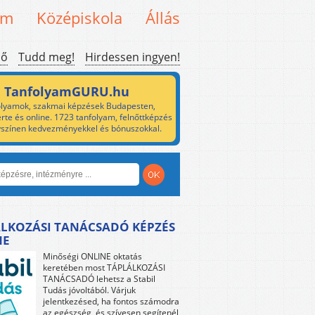
em
Középiskola
Állás
ső
Tudd meg!
Hirdessen ingyen!
TanfolyamGURU.hu
lyamok, szakmai képzések Budapesten,
rte és online. 1723 tanfolyam, felnőttképzés
yszínen kedvezményekkel és bónuszokkal.
LKOZÁSI TANÁCSADÓ KÉPZÉS
NE
Minőségi ONLINE oktatás
keretében most TÁPLÁLKOZÁSI
TANÁCSADÓ lehetsz a Stabil
Tudás jóvoltából. Várjuk
jelentkezésed, ha fontos számodra
az egészség, és szívesen segítenél