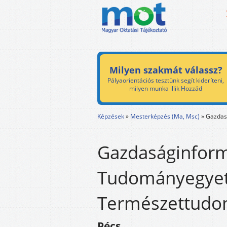
Milyen szakmát válassz?
Pályaorientációs tesztünk segít kideríteni,
milyen munka illik Hozzád
Képzések
»
Mesterképzés (Ma, Msc)
»
Gazdas
Gazdaságinform
Tudományegye
Természettudo
Pécs