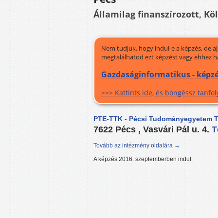
Államilag finanszírozott, Kö
Nem tudjuk, hogy indul-e a képzés, de a
megtalálhatod ezt képzést vagy ehhez h
Gazdaságinformatikus - képz
>>> Kattints ide, és böngéssz tanf
PTE-TTK - Pécsi Tudományegyetem T
7622 Pécs , Vasvári Pál u. 4.
T
Tovább az intézmény oldalára →
A képzés 2016. szeptemberben indul.