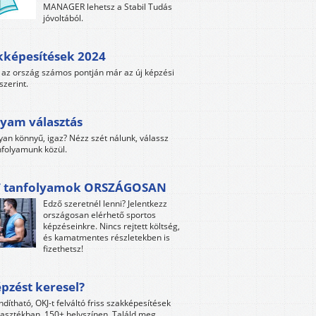
MANAGER lehetsz a Stabil Tudás
jóvoltából.
kképesítések 2024
az ország számos pontján már az új képzési
szerint.
yam választás
yan könnyű, igaz? Nézz szét nálunk, válassz
folyamunk közül.
 tanfolyamok ORSZÁGOSAN
Edző szeretnél lenni? Jelentkezz
országosan elérhető sportos
képzéseinkre. Nincs rejtett költség,
és kamatmentes részletekben is
fizethetsz!
pzést keresel?
ndítható, OKJ-t felváltó friss szakképesítések
lasztékban, 150+ helyszínen. Találd meg