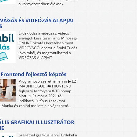
a környezetedben élőknek
VÁGÁS ÉS VIDEÓZÁS ALAPJAI
S
Érdeklődsz a videózás, videós
anyagok készítése iránt? Minőségi
ONLINE oktatás keretében most
VIDEÓVÁGÓ lehetsz a Stabil Tudás
jóvoltából, és megtanulhatod a
VIDEÓZÁS ALAPJAIT
 Frontend fejlesztő képzés
Programozó szeretnél lenni? ▶ EZT
IMÁDNI FOGOD! ❤️ FRONTEND
fejlesztő tanfolyam 8-10 hónap
alatt. ⚠ Ez már a 2021-től
indítható, új típusú szakmai
 Munka és család mellett is elvégezhető.
ÁLIS GRAFIKAI ILLUSZTRÁTOR
NE
Szeretnél grafikus lenni? Érdekel a