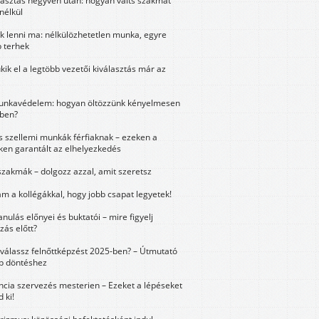
lasztás negyven után: hogyan válts szakmát
nélkül
k lenni ma: nélkülözhetetlen munka, egyre
 terhek
kik el a legtöbb vezetői kiválasztás már az
unkavédelem: hogyan öltözzünk kényelmesen
ben?
és szellemi munkák férfiaknak – ezeken a
ken garantált az elhelyezkedés
szakmák – dolgozz azzal, amit szeretsz
m a kollégákkal, hogy jobb csapat legyetek!
anulás előnyei és buktatói – mire figyelj
zás előtt?
válassz felnőttképzést 2025-ben? – Útmutató
bb döntéshez
ncia szervezés mesterien – Ezeket a lépéseket
 ki!