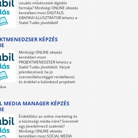
vizuális művészetek digitális
formája? Minőségi ONLINE oktatás
keretében most DIGITÁLIS
GRAFIKAI ILLUSZTRÁTOR lehetsz a
Stabil Tudás jóvoltából!
KTMENEDZSER KÉPZÉS
NE
Minőségi ONLINE oktatás
keretében most
PROJEKTMENEDZSER lehetsz a
Stabil Tudás jóvoltából. Várjuk
jelentkezésed, ha jó
szervezőkészséggel rendelkezel,
és érdekel a különböző projektek
tása
L MEDIA MANAGER KÉPZÉS
NE
Érdeklődsz az online marketing és
a közösségi média iránt? Szeretnél
egy jövedelmező szakmát?
Minőségi ONLINE oktatás
keretében most SOCIAL MEDIA