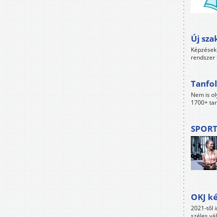
Új sza
Képzések 
rendszer 
Tanfol
Nem is ol
1700+ tan
SPORT
OKJ ké
2021-től i
széles vá