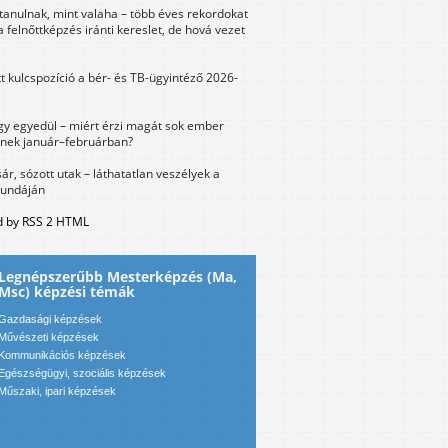
tanulnak, mint valaha – több éves rekordokat
a felnőttképzés iránti kereslet, de hová vezet
tt kulcspozíció a bér- és TB-ügyintéző 2026-
y egyedül – miért érzi magát sok ember
nek január–februárban?
sár, sózott utak – láthatatlan veszélyek a
bundáján
 by RSS 2 HTML
Legnépszerűbb Mesterképzés (Ma,
Msc) képzési témák
Gazdasági képzések
Művészeti képzések
Kommunikációs képzések
Egészségügyi, szociális képzések
Műszaki, ipari képzések