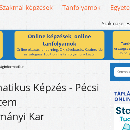
Szakmai képzések
Tanfolyamok
Egyet
Szakmakere
Online képzések, online
tanfolyamok
Tanfo
országsze
Online oktatás, e-learning, OKJ távoktatás. Kattints ide
95 hel
és válogass 165+ online tanfolyamunk közül.
áginformatikus
atikus Képzés - Pécsi
TÁPLÁ
tem
ONLI
mányi Kar