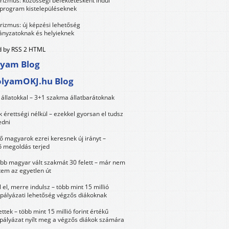
urizmus: közösségi befektetésként indul
 program kistelepüléseknek
urizmus: új képzési lehetőség
nyzatoknak és helyieknek
 by RSS 2 HTML
lyam Blog
olyamOKJ.hu Blog
állatokkal – 3+1 szakma állatbarátoknak
érettségi nélkül – ezekkel gyorsan el tudsz
edni
 magyarok ezrei keresnek új irányt –
 megoldás terjed
öbb magyar vált szakmát 30 felett – már nem
tem az egyetlen út
 el, merre indulsz – több mint 15 millió
 pályázati lehetőség végzős diákoknak
ttek – több mint 15 millió forint értékű
 pályázat nyílt meg a végzős diákok számára