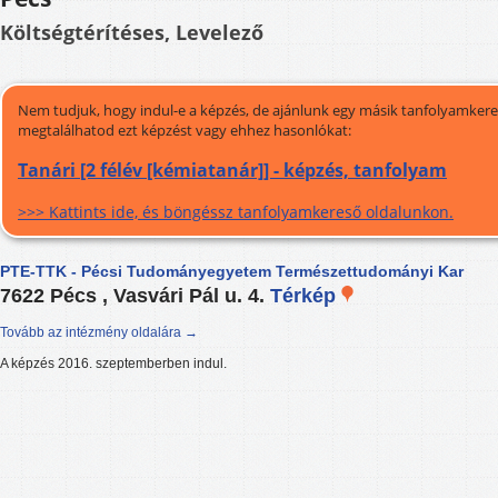
Költségtérítéses, Levelező
Nem tudjuk, hogy indul-e a képzés, de ajánlunk egy másik tanfolyamkeres
megtalálhatod ezt képzést vagy ehhez hasonlókat:
Tanári [2 félév [kémiatanár]] - képzés, tanfolyam
>>> Kattints ide, és böngéssz tanfolyamkereső oldalunkon.
PTE-TTK - Pécsi Tudományegyetem Természettudományi Kar
7622 Pécs , Vasvári Pál u. 4.
Térkép
Tovább az intézmény oldalára →
A képzés 2016. szeptemberben indul.