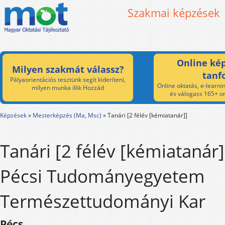
Szakmai képzések
Online kép
Milyen szakmát válassz?
tanf
Pályaorientációs tesztünk segít kideríteni,
Online oktatás, e-learnin
milyen munka illik Hozzád
és válogass 165+ on
Képzések
»
Mesterképzés (Ma, Msc)
»
Tanári [2 félév [kémiatanár]]
Tanári [2 félév [kémiatanár]
Pécsi Tudományegyetem
Természettudományi Kar
Pécs