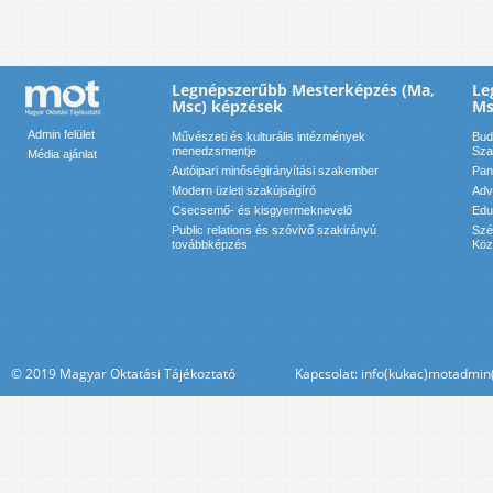
Legnépszerűbb Mesterképzés (Ma,
Le
Msc) képzések
Ms
Admin felület
Művészeti és kulturális intézmények
Bud
menedzsmentje
Sza
Média ajánlat
Autóipari minőségirányítási szakember
Pan
Modern üzleti szakújságíró
Adv
Csecsemő- és kisgyermeknevelő
Edu
Public relations és szóvivő szakirányú
Szé
továbbképzés
Köz
© 2019 Magyar Oktatási Tájékoztató Kapcsolat: info(kukac)motadmin(