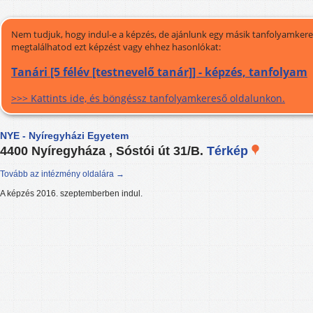
Nem tudjuk, hogy indul-e a képzés, de ajánlunk egy másik tanfolyamkeres
megtalálhatod ezt képzést vagy ehhez hasonlókat:
Tanári [5 félév [testnevelő tanár]] - képzés, tanfolyam
>>> Kattints ide, és böngéssz tanfolyamkereső oldalunkon.
NYE - Nyíregyházi Egyetem
4400 Nyíregyháza , Sóstói út 31/B.
Térkép
Tovább az intézmény oldalára →
A képzés 2016. szeptemberben indul.