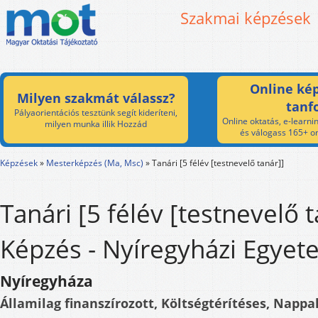
Szakmai képzések
Online kép
Milyen szakmát válassz?
tanf
Pályaorientációs tesztünk segít kideríteni,
Online oktatás, e-learnin
milyen munka illik Hozzád
és válogass 165+ on
Képzések
»
Mesterképzés (Ma, Msc)
»
Tanári [5 félév [testnevelő tanár]]
Tanári [5 félév [testnevelő t
Képzés - Nyíregyházi Egye
Nyíregyháza
Államilag finanszírozott, Költségtérítéses, Nappal