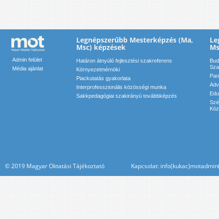
Legnépszerűbb Mesterképzés (Ma,
Le
Msc) képzések
Ms
Admin felület
Határon átnyúló fejlesztési szakreferens
Bud
Sza
Média ajánlat
Környezetmérnöki
Pan
Piackutatás gyakorlata
Adv
Interprofesszionális közösségi munka
Edu
Sakkpedagógiai szakirányú továbbképzés
Szé
Köz
© 2019 Magyar Oktatási Tájékoztató Kapcsolat: info(kukac)motadmin(