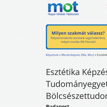
Milyen szakmát válassz?
Pályaorientációs tesztünk segít kideríteni,
milyen munka illik Hozzád
Képzések
»
Mesterképzés (Ma, Msc)
»
Esztéti
Esztétika Képzé
Tudományegye
Bölcsészettudo
Budapest