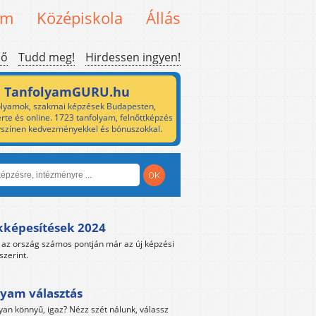
em
Középiskola
Állás
ső
Tudd meg!
Hirdessen ingyen!
TanfolyamGURU.hu
lyamok, szakmai képzések Budapesten,
rte és online. 1723 tanfolyam, felnőttképzés
yszínen kedvezményekkel és bónuszokkal.
kképesítések 2024
az ország számos pontján már az új képzési
szerint.
yam választás
yan könnyű, igaz? Nézz szét nálunk, válassz