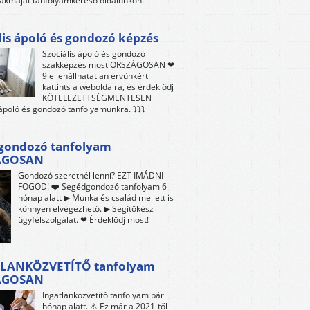
akmáját tanfolyamkereső oldalunkon.
lis ápoló és gondozó képzés
Szociális ápoló és gondozó
szakképzés most ORSZÁGOSAN ❤
9 ellenállhatatlan érvünkért
kattints a weboldalra, és érdeklődj
KÖTELEZETTSÉGMENTESEN
 ápoló és gondozó tanfolyamunkra. ⤵⤵⤵
gondozó tanfolyam
ÁGOSAN
Gondozó szeretnél lenni? EZT IMÁDNI
FOGOD! ❤️ Segédgondozó tanfolyam 6
hónap alatt ▶ Munka és család mellett is
könnyen elvégezhető. ▶ Segítőkész
ügyfélszolgálat. ❤ Érdeklődj most!
LANKÖZVETÍTŐ tanfolyam
ÁGOSAN
Ingatlanközvetítő tanfolyam pár
hónap alatt. ⚠ Ez már a 2021-től