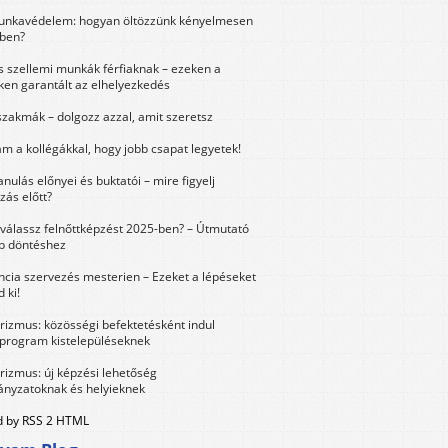
unkavédelem: hogyan öltözzünk kényelmesen
ben?
és szellemi munkák férfiaknak – ezeken a
ken garantált az elhelyezkedés
szakmák – dolgozz azzal, amit szeretsz
m a kollégákkal, hogy jobb csapat legyetek!
anulás előnyei és buktatói – mire figyelj
zás előtt?
válassz felnőttképzést 2025-ben? – Útmutató
bb döntéshez
ncia szervezés mesterien – Ezeket a lépéseket
 ki!
urizmus: közösségi befektetésként indul
 program kistelepüléseknek
urizmus: új képzési lehetőség
nyzatoknak és helyieknek
 by RSS 2 HTML