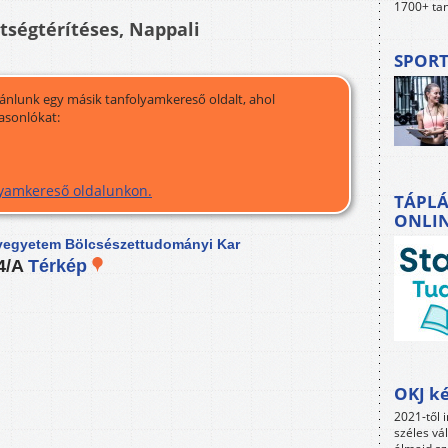
1700+ tan
ltségtérítéses, Nappali
SPORT
jánlunk egy másik tanfolyamkereső oldalt, ahol
asonlókat:
olyamkereső oldalunkon.
TÁPLÁ
ONLI
egyetem Bölcsészettudományi Kar
 4/A
Térkép
OKJ ké
2021-től i
széles vá