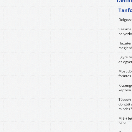
Tanfo
Tanf
Dolgozz 
Szakmák 
helyezk
Hazatérő
meglepő
Egyre t
az egye
Most dől
forintos
Kicsenge
képzési
Többen 
döntött 
mindez?
Miért le
ban?