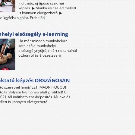
indítható, új típusú szakmai
képzés. ▶ Munka és család mellett
is könnyen elvégezhető. ▶
z ügyfélszolgálat. Érdeklődj!
elyi elsősegély e-learning
Ha már minden munkahelyre
kötelező a munkahelyi
elsősegélynyújtó, miért ne tanulnál
otthonról és élvezetesen?
oktató képzés ORSZÁGOSAN
tó szeretnél lenni? EZT IMÁDNI FOGOD!
tó tanfolyam 6-8 hónap alatt profiktól! ÚJ
021-től indítható szakképesítés. Munka és
llett is könnyen elvégezhető.