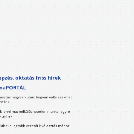
pzés, oktatás friss hírek
maPORTÁL
lasztás negyven után: hogyan válts szakmát
nélkül
k lenni ma: nélkülözhetetlen munka, egyre
 terhek
kik el a legtöbb vezetői kiválasztás már az