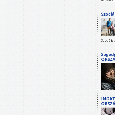
álmaid sz
Szociá
Szociális
Segéd
ORSZ
INGAT
ORSZ