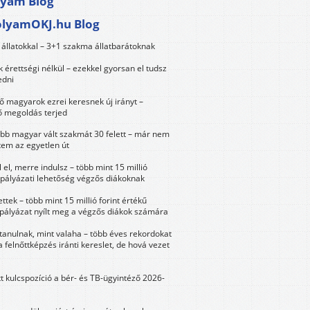
lyam Blog
olyamOKJ.hu Blog
állatokkal – 3+1 szakma állatbarátoknak
érettségi nélkül – ezekkel gyorsan el tudsz
edni
 magyarok ezrei keresnek új irányt –
 megoldás terjed
öbb magyar vált szakmát 30 felett – már nem
tem az egyetlen út
 el, merre indulsz – több mint 15 millió
 pályázati lehetőség végzős diákoknak
ttek – több mint 15 millió forint értékű
 pályázat nyílt meg a végzős diákok számára
tanulnak, mint valaha – több éves rekordokat
a felnőttképzés iránti kereslet, de hová vezet
tt kulcspozíció a bér- és TB-ügyintéző 2026-