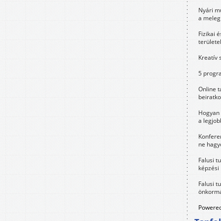
Nyári m
a meleg
Fizikai 
területe
Kreatív 
5 progra
Online t
beiratko
Hogyan 
a legjo
Konfere
ne hagyd
Falusi t
képzési
Falusi t
önkormá
Powered