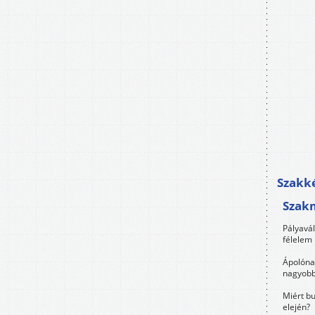
Szakké
Szak
Pályavá
félelem 
Ápolóna
nagyobb
Miért bu
elején?