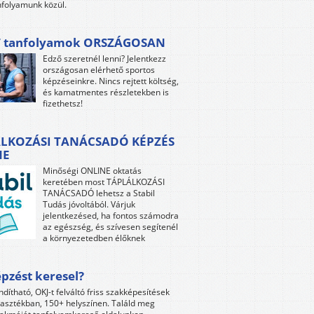
folyamunk közül.
 tanfolyamok ORSZÁGOSAN
Edző szeretnél lenni? Jelentkezz
országosan elérhető sportos
képzéseinkre. Nincs rejtett költség,
és kamatmentes részletekben is
fizethetsz!
LKOZÁSI TANÁCSADÓ KÉPZÉS
NE
Minőségi ONLINE oktatás
keretében most TÁPLÁLKOZÁSI
TANÁCSADÓ lehetsz a Stabil
Tudás jóvoltából. Várjuk
jelentkezésed, ha fontos számodra
az egészség, és szívesen segítenél
a környezetedben élőknek
pzést keresel?
ndítható, OKJ-t felváltó friss szakképesítések
lasztékban, 150+ helyszínen. Találd meg