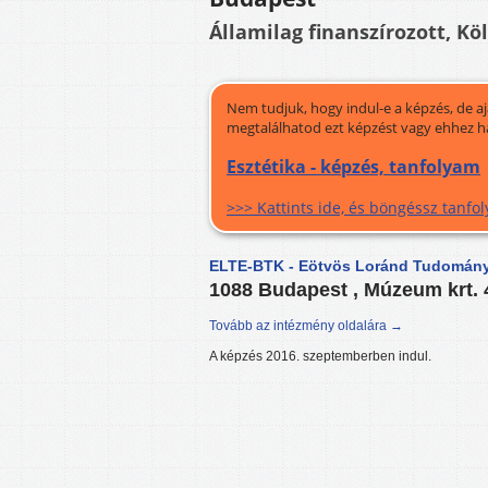
Államilag finanszírozott, Kö
Nem tudjuk, hogy indul-e a képzés, de a
megtalálhatod ezt képzést vagy ehhez h
Esztétika - képzés, tanfolyam
>>> Kattints ide, és böngéssz tanf
ELTE-BTK - Eötvös Loránd Tudomány
1088 Budapest , Múzeum krt.
Tovább az intézmény oldalára →
A képzés 2016. szeptemberben indul.