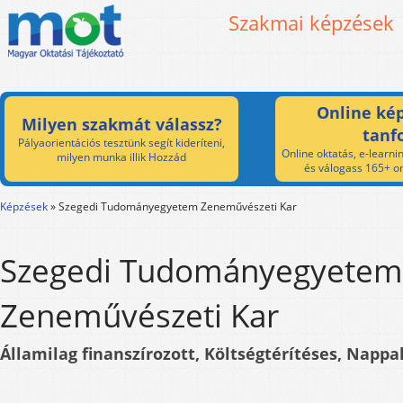
Szakmai képzések
Online kép
Milyen szakmát válassz?
tanf
Pályaorientációs tesztünk segít kideríteni,
Online oktatás, e-learnin
milyen munka illik Hozzád
és válogass 165+ on
Képzések
»
Szegedi Tudományegyetem Zeneművészeti Kar
Szegedi Tudományegyetem
Zeneművészeti Kar
Államilag finanszírozott, Költségtérítéses, Nappal