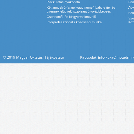
Piackutatás gyakorlata
Pan
Kéttannyelvű (angol vagy német) baby-sitter és
Adv
gyermekfelügyelő szakirányú továbbképzés
Edu
Csecsemő- és kisgyermeknevelő
Szé
Interprofesszionális közösségi munka
Köz
© 2019 Magyar Oktatási Tájékoztató Kapcsolat: info(kukac)motadmin(