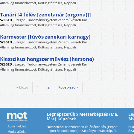
Államilag finanszírozott, Költségtérítéses, Nappali
Tanári [4 félév [zenetanár (orgona)]]
SZEGED
,
Szegedi Tudományegyetem Zeneművészeti Kar
Államilag finanszírozott, Költségtérítéses, Nappali
Karmester [fúvós zenekari karnagy]
SZEGED
,
Szegedi Tudományegyetem Zeneművészeti Kar
Államilag finanszírozott, Költségtérítéses, Nappali
Klasszikus hangszerművész (harsona)
SZEGED
,
Szegedi Tudományegyetem Zeneművészeti Kar
Államilag finanszírozott, Költségtérítéses, Nappali
« Előző
1
2
Következő »
Legnépszerűbb Mesterképzés (Ma,
Le
Msc) képzések
Ms
Admin felület
Nemzetközi beszerzések és értékesítés (Export-
Bud
Import Menedzsment) szakirányú továbbképzés
Sza
Média ajánlat