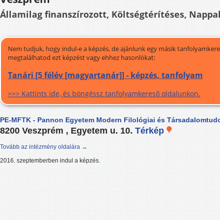
Államilag finanszírozott, Költségtérítéses, Nappal
Nem tudjuk, hogy indul-e a képzés, de ajánlunk egy másik tanfolyamkeres
megtalálhatod ezt képzést vagy ehhez hasonlókat:
Tanári [5 félév [magyartanár]] - képzés, tanfolyam
>>> Kattints ide, és böngéssz tanfolyamkereső oldalunkon.
PE-MFTK - Pannon Egyetem Modern Filológiai és Társadalomtud
8200 Veszprém , Egyetem u. 10.
Térkép
Tovább az intézmény oldalára →
2016. szeptemberben indul a képzés.