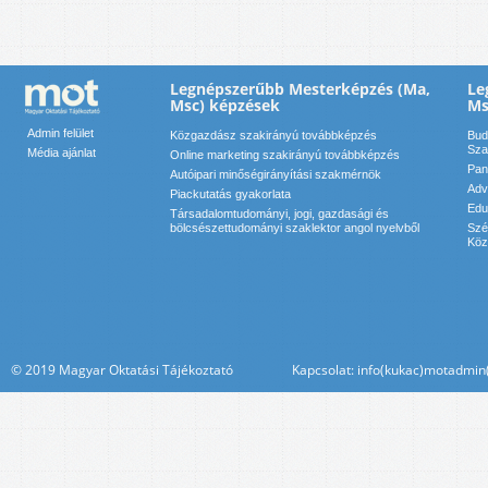
Legnépszerűbb Mesterképzés (Ma,
Le
Msc) képzések
Ms
Admin felület
Közgazdász szakirányú továbbképzés
Bud
Sza
Média ajánlat
Online marketing szakirányú továbbképzés
Pan
Autóipari minőségirányítási szakmérnök
Adv
Piackutatás gyakorlata
Edu
Társadalomtudományi, jogi, gazdasági és
bölcsészettudományi szaklektor angol nyelvből
Szé
Köz
© 2019 Magyar Oktatási Tájékoztató Kapcsolat: info(kukac)motadmin(