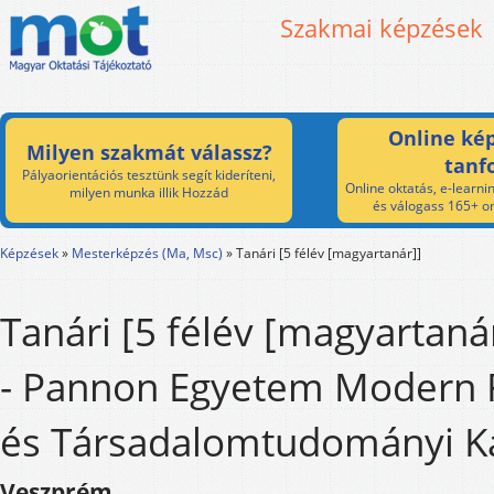
Szakmai képzések
Online kép
Milyen szakmát válassz?
tanf
Pályaorientációs tesztünk segít kideríteni,
Online oktatás, e-learnin
milyen munka illik Hozzád
és válogass 165+ on
Képzések
»
Mesterképzés (Ma, Msc)
»
Tanári [5 félév [magyartanár]]
Tanári [5 félév [magyartaná
- Pannon Egyetem Modern Fi
és Társadalomtudományi K
Veszprém