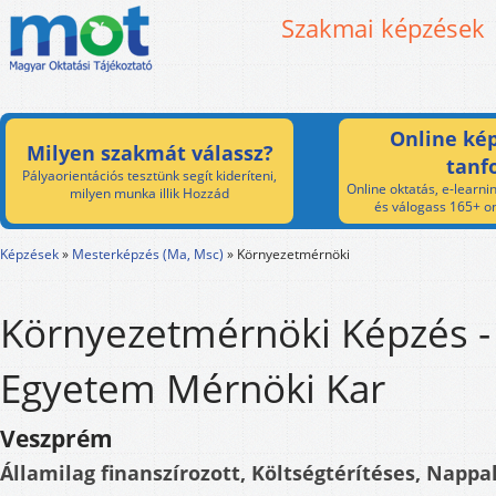
Szakmai képzések
Online kép
Milyen szakmát válassz?
tanf
Pályaorientációs tesztünk segít kideríteni,
Online oktatás, e-learnin
milyen munka illik Hozzád
és válogass 165+ on
Képzések
»
Mesterképzés (Ma, Msc)
»
Környezetmérnöki
Környezetmérnöki Képzés 
Egyetem Mérnöki Kar
Veszprém
Államilag finanszírozott, Költségtérítéses, Nappal