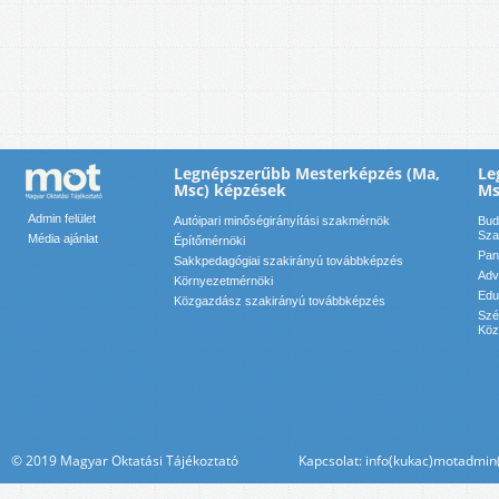
Legnépszerűbb Mesterképzés (Ma,
Le
Msc) képzések
Ms
Admin felület
Autóipari minőségirányítási szakmérnök
Bud
Sza
Média ajánlat
Építőmérnöki
Pan
Sakkpedagógiai szakirányú továbbképzés
Adv
Környezetmérnöki
Edu
Közgazdász szakirányú továbbképzés
Szé
Köz
© 2019 Magyar Oktatási Tájékoztató Kapcsolat: info(kukac)motadmin(