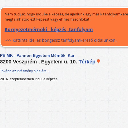
Nem tudjuk, hogy indul-e a képzés, de ajánlunk egy másik tanfolyamkeres
megtalálhatod ezt képzést vagy ehhez hasonlókat:
Környezetmérnöki - képzés, tanfolyam
>>> Kattints ide, és böngéssz tanfolyamkereső oldalunkon.
PE-MK - Pannon Egyetem Mérnöki Kar
8200 Veszprém , Egyetem u. 10.
Térkép
Tovább az intézmény oldalára →
2016. szeptemberben indul a képzés.