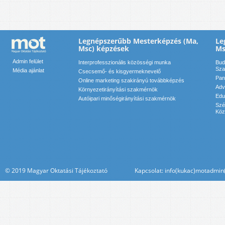
Legnépszerűbb Mesterképzés (Ma,
Le
Msc) képzések
Ms
Admin felület
Interprofesszionális közösségi munka
Bud
Sza
Média ajánlat
Csecsemő- és kisgyermeknevelő
Pan
Online marketing szakirányú továbbképzés
Adv
Környezetirányítási szakmérnök
Edu
Autóipari minőségirányítási szakmérnök
Szé
Köz
© 2019 Magyar Oktatási Tájékoztató Kapcsolat: info(kukac)motadmin(