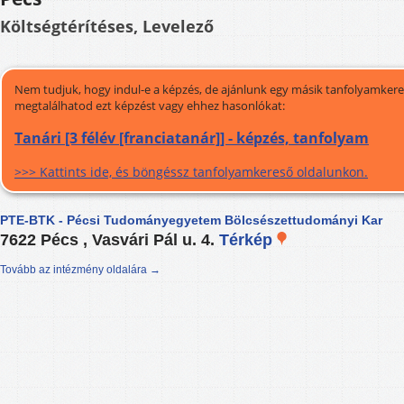
Költségtérítéses, Levelező
Nem tudjuk, hogy indul-e a képzés, de ajánlunk egy másik tanfolyamkeres
megtalálhatod ezt képzést vagy ehhez hasonlókat:
Tanári [3 félév [franciatanár]] - képzés, tanfolyam
>>> Kattints ide, és böngéssz tanfolyamkereső oldalunkon.
PTE-BTK - Pécsi Tudományegyetem Bölcsészettudományi Kar
7622 Pécs , Vasvári Pál u. 4.
Térkép
Tovább az intézmény oldalára →