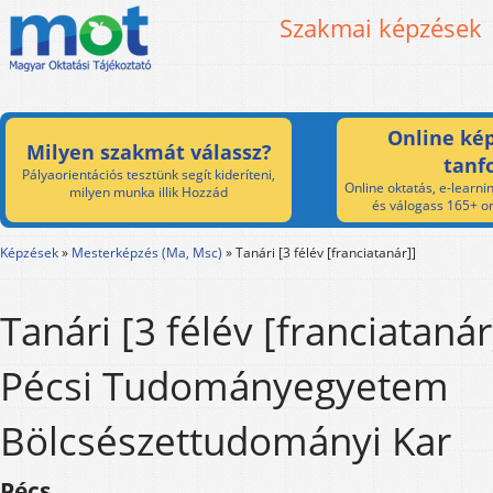
Szakmai képzések
Online kép
Milyen szakmát válassz?
tanf
Pályaorientációs tesztünk segít kideríteni,
Online oktatás, e-learnin
milyen munka illik Hozzád
és válogass 165+ on
Képzések
»
Mesterképzés (Ma, Msc)
»
Tanári [3 félév [franciatanár]]
Tanári [3 félév [franciatanár
Pécsi Tudományegyetem
Bölcsészettudományi Kar
Pécs